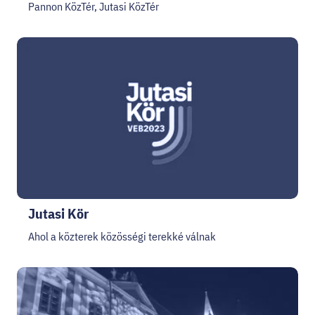
Pannon KözTér, Jutasi KözTér
Jutasi Kör
Ahol a közterek közösségi terekké válnak