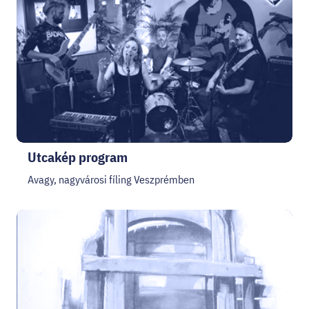
HELLOVEB PROGRAMAJÁNLÓ
KARRIER
EN
Facebook
Instagram
YouTube
Twitter
Utcakép program
Avagy, nagyvárosi fíling Veszprémben