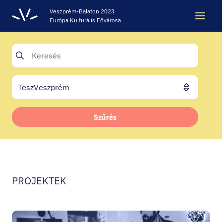
Veszprém-Balaton 2023
Európa Kulturális Fővárosa
Keresés
Keresés
ÖRÖKSÉG
Szűrés
VESZPRÉM-BALATON 2023 EKF
CODE - DIGITÁLIS ÉLMÉNYKÖZPONT
PROJEKTEK
VÁRBÖRTÖN LÁTOGATÓKÖZPONT