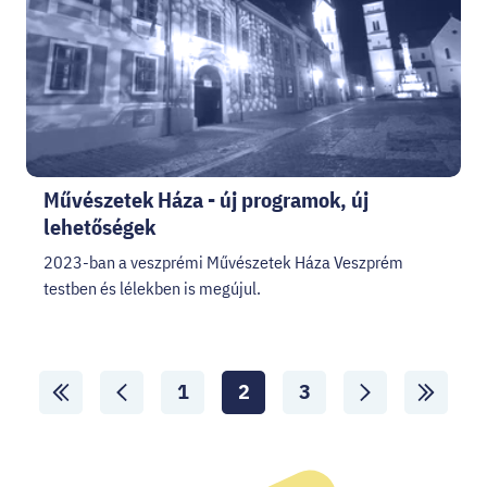
Művészetek Háza - új programok, új
lehetőségek
2023-ban a veszprémi Művészetek Háza Veszprém
testben és lélekben is megújul.
Lapozó
1
2
3
Lapozás
Aktuális
Lapozás
ide:
oldal:
ide:
Első
Előző
Következő
Utolsó
oldal
oldal
oldal
oldal