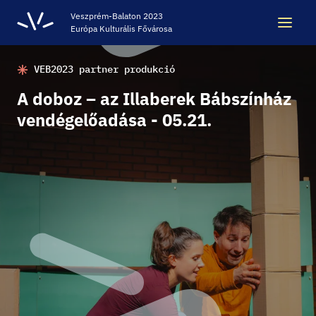
Veszprém-Balaton 2023
Európa Kulturális Fővárosa
VEB2023 partner produkció
Keresés
Keresés
A doboz – az Illaberek Bábszínház
vendégelőadása - 05.21.
ÖRÖKSÉG
VESZPRÉM-BALATON 2023 EKF
CODE - DIGITÁLIS ÉLMÉNYKÖZPONT
VÁRBÖRTÖN LÁTOGATÓKÖZPONT