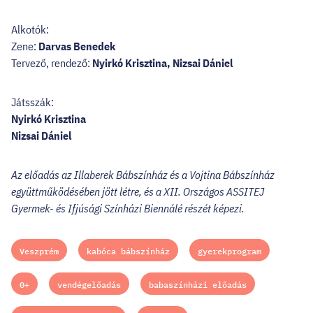
Alkotók:
Zene:
Darvas Benedek
Tervező, rendező:
Nyirkó Krisztina, Nizsai Dániel
Játsszák:
Nyirkó Krisztina
Nizsai Dániel
Az előadás az Illaberek Bábszínház és a Vojtina Bábszínház
együttműködésében jött létre, és a XII. Országos ASSITEJ
Gyermek- és Ifjúsági Színházi Biennálé részét képezi.
Veszprém
kabóca bábszínház
gyerekprogram
0+
vendégelőadás
babaszínházi előadás