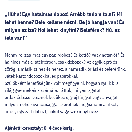
„Hűha! Egy hatalmas doboz! Arrébb tudom tolni? Mi
lehet benne? Bele kellene nézni! De jó hangja van! És
milyen az íze? Hol lehet kinyitni? Beleférek? Hú, ez
tele van!”
Mennyire izgalmas egy papírdoboz? És kettő? Vagy netán öt? És
ha nincs más a játéktérben, csak dobozok? Az egyik apró és
zörög, a másik színes és nehéz, a harmadik óriási és beleférünk.
Játék kartondobozokkal és papírokkal.
Szülőkként lehetőségünk volt megfigyelni, hogyan nyílik ki a
világ gyermekeink számára. Láttuk, milyen izgatott
érdeklődéssel vesznek kezükbe egy új tárgyat vagy anyagot,
milyen mohó kíváncsisággal szeretnék megismerni a titkot,
amely egy zárt dobozt, fiókot vagy szekrényt övez.
Ajánlott korosztály: 0–4 éves korig.