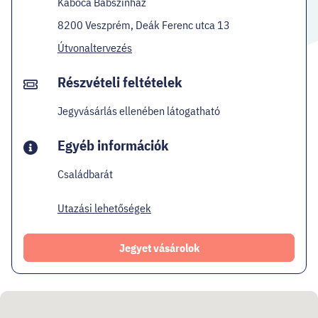
Kabóca Bábszínház
8200 Veszprém, Deák Ferenc utca 13
Útvonaltervezés
Részvételi feltételek
Jegyvásárlás ellenében látogatható
Egyéb információk
Családbarát
Utazási lehetőségek
Jegyet vásárolok