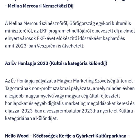
- Melina Mercouri Nemzetközi Díj
A Melina Mercouri színésznőről, Görögország egykori kulturális
miniszteréről, az
EKF program elindítójáról elnevezett díj
a címet
elnyert városok EKF-évet előkészítő időszakáért kapható és
amit 2023-ban Veszprém is átvehetett.
Az Év Honlapja 2023 (Kultúra kategória különdíj)
Az Év Honlapja
pályázat a Magyar Marketing Szövetség Internet
Tagozatának non-profit szakmai pályázata, amely minden évben
a legjobb magyar nyelvű vagy magyar cég által fejlesztett
honlapokat és egyéb digitális marketing megoldásokat keresi és
díjazza. 2023-ban a veszprembalaton2023.hu nyerte el Kultúra
kategóriában a különdíjat.
Hello Wood – Közösségek Kertje a Gyárkert Kultúrparkban -