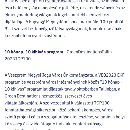
A 2009-ben alapított
Eventex Awards
a kreativitás, az innováció
és a hatékonyság ünneplésére jött létre, ez a rendezvények és az
élménymarketing világának legelismertebb nemzetközi
díjátadója. A Ragyogj! Megnyitóműsor a maximális 100 pontból
92-t szerzett és lenyűgöző látványvilágának, komplexitásának
köszönhetően nyert ezüstérmet.
10 hónap, 10 kihívás program -
GreenDestinationsTallin
2023TOP100
A Veszprém Megyei Jogú Város Önkormányzata, a VEB2023 EKF
program és Veszprém város intézményeinek közös "10 hónap -
10 kihívás" programját díjazták tavaly októberben Tallinban, a
Green Destinations
nemzetközi szervezet éves
világtalálkozóján. A szervezet által kiválasztott TOP100
fenntarthatósági sikersztori közé bekerült komplex, városi
szintű projekt célja a szolgáltatások fejlesztése, valamint a helyi
közösség és az idelátogató turisták fenntarthatósági