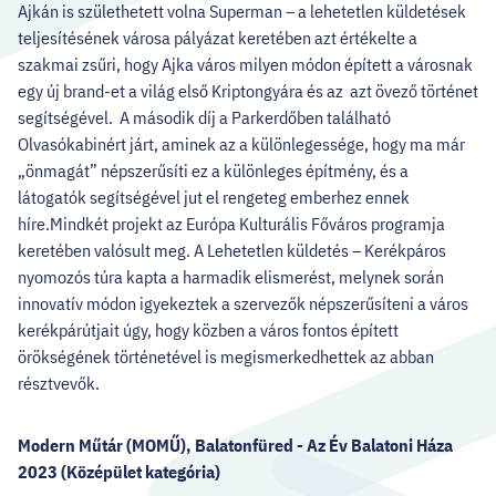
HELLOVEB PROGRAMAJÁNLÓ
Ajkán is születhetett volna Superman – a lehetetlen küldetések
teljesítésének városa pályázat keretében azt értékelte a
szakmai zsűri, hogy Ajka város milyen módon épített a városnak
KARRIER
egy új brand-et a világ első Kriptongyára és az azt övező történet
segítségével. A második díj a Parkerdőben található
Olvasókabinért járt, aminek az a különlegessége, hogy ma már
EN
„önmagát” népszerűsíti ez a különleges építmény, és a
Facebook
Instagram
YouTube
Twitter
látogatók segítségével jut el rengeteg emberhez ennek
híre.Mindkét projekt az Európa Kulturális Főváros programja
keretében valósult meg. A Lehetetlen küldetés – Kerékpáros
nyomozós túra kapta a harmadik elismerést, melynek során
innovatív módon igyekeztek a szervezők népszerűsíteni a város
kerékpárútjait úgy, hogy közben a város fontos épített
örökségének történetével is megismerkedhettek az abban
résztvevők.
Modern Műtár (MOMŰ), Balatonfüred -
Az Év Balatoni Háza
2023 (Középület kategória)