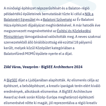
A minőségi építészet népszerűsítését és a Balaton-régió
példaértékű épületeinek bemutatását tűzte ki célul a
Nők a
Balatonért Egyesület
és a
Balatoni Szövetség
az Év Balatoni
Háza építészeti díjpályázat meghirdetésével. A már hatodik éve
megszervezett megmérettetést az
Építési és Közlekedési
Minisztérium
támogatásával valósították meg. A neves szakmai
szervezetekből álló bírálóbizottság elé ezúttal 18 pályamű
került, melyek közül Középület kategóriában a
Balatonfüredi MOMŰ épülete nyerte el a díjat.
Zöld Város, Veszprém - BigSEE Architecture 2024
A
BigSEE
díjat a Ljubljanában alapították. Az elismerés célja az
építészet, a belsőépítészet, a kreatív iparágak terén elért kiváló
eredmények, alkotások elismerése. A BigSEE Architecture
Award az évek során Közép-Európa meghatározó építészeti
elismerésévé nőtte ki magát, jól reprezentálva a régió kreatív