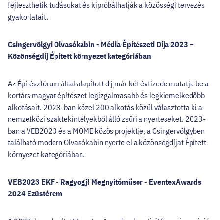
fejleszthetik tudásukat és kipróbálhatják a közösségi tervezés
gyakorlatait.
Csingervölgyi Olvasókabin - Média Építészeti Díja 2023 –
Közönségdíj Épített környezet kategóriában
Az
Építészfórum
által alapított díj már két évtizede mutatja be a
kortárs magyar építészet legizgalmasabb és legkiemelkedőbb
alkotásait. 2023-ban közel 200 alkotás közül választotta ki a
nemzetközi szaktekintélyekből álló zsűri a nyerteseket. 2023-
ban a VEB2023 és a MOME közös projektje, a Csingervölgyben
található modern Olvasókabin nyerte el a közönségdíjat Épített
környezet kategóriában.
VEB2023 EKF - Ragyogj! Megnyitóműsor - EventexAwards
2024 Ezüstérem