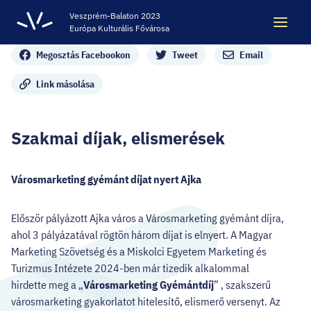
Veszprém-Balaton 2023
Európa Kulturális Fővárosa
Megosztás
Megosztás Facebookon
Tweet
Email
Keresés
Keresés
Link másolása
Szakmai díjak, elismerések
ÖRÖKSÉG
Városmarketing gyémánt díjat nyert Ajka
VESZPRÉM-BALATON 2023 EKF
Először pályázott Ajka város a Városmarketing gyémánt díjra,
CODE - DIGITÁLIS ÉLMÉNYKÖZPONT
ahol 3 pályázatával rögtön három díjat is elnyert. A Magyar
Marketing Szövetség és a Miskolci Egyetem Marketing és
VÁRBÖRTÖN LÁTOGATÓKÖZPONT
Turizmus Intézete 2024-ben már tizedik alkalommal
hirdette meg a „
Városmarketing Gyémántdíj
” , szakszerű
városmarketing gyakorlatot hitelesítő, elismerő versenyt. Az