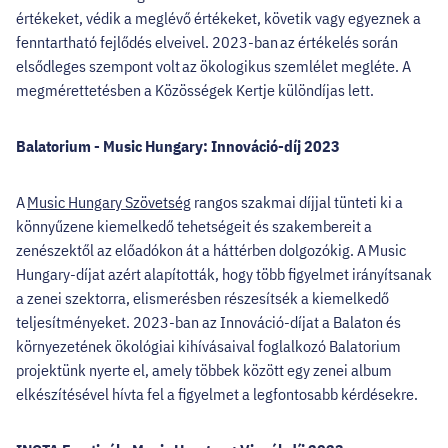
értékeket, védik a meglévő értékeket, követik vagy egyeznek a
fenntartható fejlődés elveivel. 2023-ban az értékelés során
elsődleges szempont volt az ökologikus szemlélet megléte. A
megmérettetésben a Közösségek Kertje különdíjas lett.
Balatorium - Music Hungary: Innováció-díj 2023
A
Music Hungary Szövetség
rangos szakmai díjjal tünteti ki a
könnyűzene kiemelkedő tehetségeit és szakembereit a
zenészektől az előadókon át a háttérben dolgozókig. A Music
Hungary-díjat azért alapították, hogy több figyelmet irányítsanak
a zenei szektorra, elismerésben részesítsék a kiemelkedő
teljesítményeket. 2023-ban az Innováció-díjat a Balaton és
környezetének ökológiai kihívásaival foglalkozó Balatorium
projektünk nyerte el, amely többek között egy zenei album
elkészítésével hívta fel a figyelmet a legfontosabb kérdésekre.