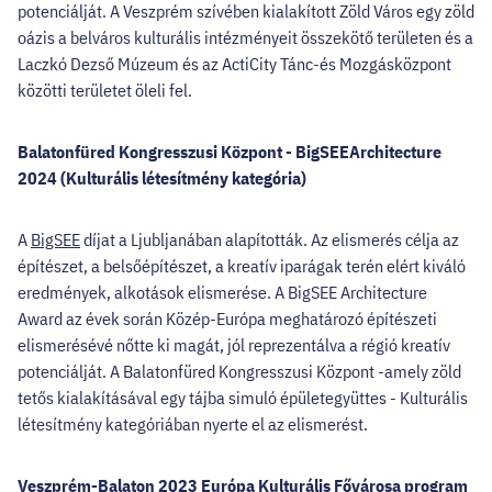
potenciálját. A Veszprém szívében kialakított Zöld Város egy zöld
oázis a belváros kulturális intézményeit összekötő területen és a
Laczkó Dezső Múzeum és az ActiCity Tánc-és Mozgásközpont
közötti területet öleli fel.
Balatonfüred Kongresszusi Központ - BigSEEArchitecture
2024 (Kulturális létesítmény kategória)
A
BigSEE
díjat a Ljubljanában alapították. Az elismerés célja az
építészet, a belsőépítészet, a kreatív iparágak terén elért kiváló
eredmények, alkotások elismerése. A BigSEE Architecture
Award az évek során Közép-Európa meghatározó építészeti
elismerésévé nőtte ki magát, jól reprezentálva a régió kreatív
potenciálját. A Balatonfüred Kongresszusi Központ -amely zöld
tetős kialakításával egy tájba simuló épületegyüttes - Kulturális
létesítmény kategóriában nyerte el az elismerést.
Veszprém-Balaton 2023 Európa Kulturális Fővárosa program