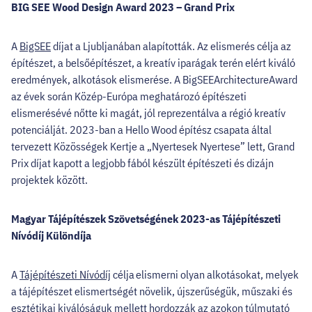
BIG SEE Wood Design Award 2023 – Grand Prix
A
BigSEE
díjat a Ljubljanában alapították. Az elismerés célja az
építészet, a belsőépítészet, a kreatív iparágak terén elért kiváló
eredmények, alkotások elismerése. A BigSEEArchitectureAward
az évek során Közép-Európa meghatározó építészeti
elismerésévé nőtte ki magát, jól reprezentálva a régió kreatív
potenciálját. 2023-ban a Hello Wood építész csapata által
tervezett Közösségek Kertje a „Nyertesek Nyertese” lett, Grand
Prix díjat kapott a legjobb fából készült építészeti és dizájn
projektek között.
Magyar Tájépítészek Szövetségének 2023-as Tájépítészeti
Nívódíj Különdíja
A
Tájépítészeti Nívódíj
célja elismerni olyan alkotásokat, melyek
a tájépítészet elismertségét növelik, újszerűségük, műszaki és
esztétikai kiválóságuk mellett hordozzák az azokon túlmutató