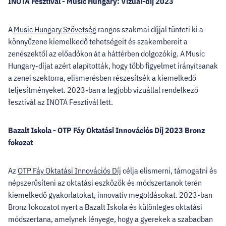
INOTA Fesztivál - Music Hungary: Vizuál-díj 2023
A
Music Hungary Szövetség
rangos szakmai díjjal tünteti ki a
könnyűzene kiemelkedő tehetségeit és szakembereit a
zenészektől az előadókon át a háttérben dolgozókig. A Music
Hungary-díjat azért alapították, hogy több figyelmet irányítsanak
a zenei szektorra, elismerésben részesítsék a kiemelkedő
teljesítményeket. 2023-ban a legjobb vizuállal rendelkező
fesztivál az INOTA Fesztivál lett.
Bazalt Iskola - OTP Fáy Oktatási Innovációs Díj 2023 Bronz
fokozat
Az
OTP Fáy Oktatási Innovációs Díj
célja elismerni, támogatni és
népszerűsíteni az oktatási eszközök és módszertanok terén
kiemelkedő gyakorlatokat, innovatív megoldásokat. 2023-ban
Bronz fokozatot nyert a Bazalt Iskola és különleges oktatási
módszertana, amelynek lényege, hogy a gyerekek a szabadban