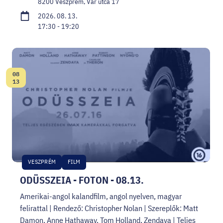
8200 Veszprém, Vár utca 17
2026. 08. 13.
17:30 - 19:20
08
Dátum:
13
VESZPRÉM
FILM
ODÜSSZEIA - FOTON - 08.13.
Amerikai-angol kalandfilm, angol nyelven, magyar
felirattal | Rendező: Christopher Nolan | Szereplők: Matt
Damon, Anne Hathaway, Tom Holland, Zendaya | Teljes