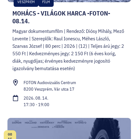
VESZPRÉM
FILM
MOHÁCS - VILÁGOK HARCA -FOTON-
08.14.
Magyar dokumentumfilm | Rendező: Diósy Mihály, Mező
Levente | Szereplők: Raul Ionescu, Méhes László,
Szarvas József | 80 perc | 2026 | (12) | Teljes árú jegy: 2
550 Ft | Kedvezményes jegy: 2 150 Ft (6 éves korig,
diák, nyugdíjas; érvényes kedvezményre jogosító
igazolvány bemutatása esetén)
FOTON Audiovizuális Centrum
8200 Veszprém, Vár utca 17
2026. 08. 14.
17:30 - 19:00
08
Dátum:
15