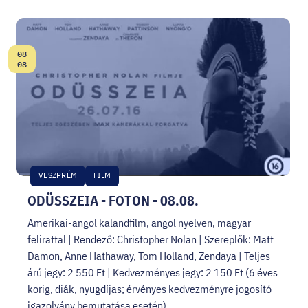
08
Dátum:
08
VESZPRÉM
FILM
ODÜSSZEIA - FOTON - 08.08.
Amerikai-angol kalandfilm, angol nyelven, magyar
felirattal | Rendező: Christopher Nolan | Szereplők: Matt
Damon, Anne Hathaway, Tom Holland, Zendaya | Teljes
árú jegy: 2 550 Ft | Kedvezményes jegy: 2 150 Ft (6 éves
korig, diák, nyugdíjas; érvényes kedvezményre jogosító
igazolvány bemutatása esetén)