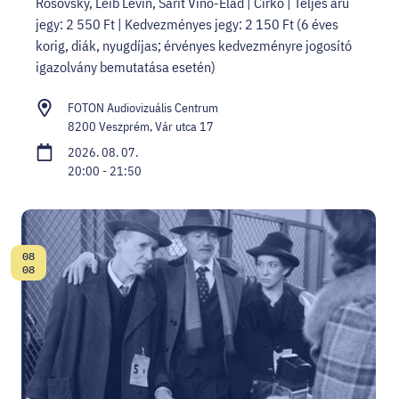
Rosovsky, Leib Levin, Sarit Vino-Elad | Cirko | Teljes árú
jegy: 2 550 Ft | Kedvezményes jegy: 2 150 Ft (6 éves
korig, diák, nyugdíjas; érvényes kedvezményre jogosító
igazolvány bemutatása esetén)
FOTON Audiovizuális Centrum
8200 Veszprém, Vár utca 17
2026. 08. 07.
20:00 - 21:50
08
Dátum:
08