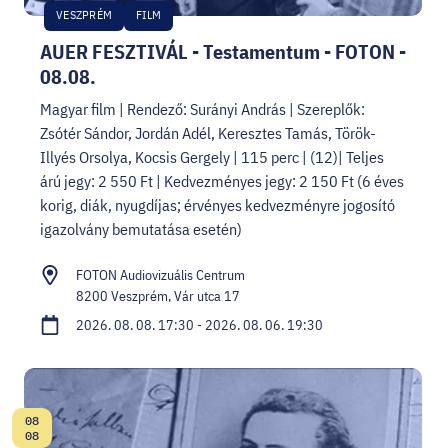
VESZPRÉM
FILM
AUER FESZTIVÁL - Testamentum - FOTON -
08.08.
Magyar film | Rendező: Surányi András | Szereplők:
Zsótér Sándor, Jordán Adél, Keresztes Tamás, Török-
Illyés Orsolya, Kocsis Gergely | 115 perc | (12)| Teljes
árú jegy: 2 550 Ft | Kedvezményes jegy: 2 150 Ft (6 éves
korig, diák, nyugdíjas; érvényes kedvezményre jogosító
igazolvány bemutatása esetén)
FOTON Audiovizuális Centrum
8200 Veszprém, Vár utca 17
2026. 08. 08. 17:30 - 2026. 08. 06. 19:30
08
Dátum:
08