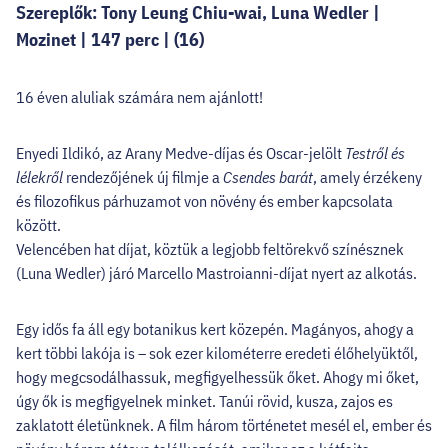
Szereplők: Tony Leung Chiu-wai, Luna Wedler |
Mozinet | 147 perc | (16)
16 éven aluliak számára nem ajánlott!
Enyedi Ildikó, az Arany Medve-díjas és Oscar-jelölt
Testről és
lélekről
rendezőjének új filmje a
Csendes barát
, amely érzékeny
és filozofikus párhuzamot von növény és ember kapcsolata
között.
Velencében hat díjat, köztük a legjobb feltörekvő színésznek
(Luna Wedler) járó Marcello Mastroianni-díjat nyert az alkotás.
Egy idős fa áll egy botanikus kert közepén. Magányos, ahogy a
kert többi lakója is – sok ezer kilométerre eredeti élőhelyüktől,
hogy megcsodálhassuk, megfigyelhessük őket. Ahogy mi őket,
úgy ők is megfigyelnek minket. Tanúi rövid, kusza, zajos es
zaklatott életünknek. A film három történetet mesél el, ember és