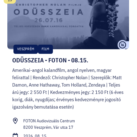
VESZPRÉM
FILM
ODÜSSZEIA - FOTON - 08.15.
Amerikai-angol kalandfilm, angol nyelven, magyar
felirattal | Rendező: Christopher Nolan | Szereplők: Matt
Damon, Anne Hathaway, Tom Holland, Zendaya | Teljes
árú jegy: 2 550 Ft | Kedvezményes jegy: 2 150 Ft (6 éves
korig, diák, nyugdíjas; érvényes kedvezményre jogosító
igazolvány bemutatása esetén)
FOTON Audiovizuális Centrum
8200 Veszprém, Vár utca 17
2026. 08. 15.