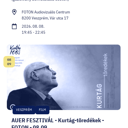
FOTON Audiovizuális Centrum
8200 Veszprém, Vár utca 17
2026. 08. 08.
19:45 - 22:45
08
Dátum:
09
VESZPRÉM
FILM
AUER FESZTIVÁL - Kurtág-töredékek -
FOTON - 08.09.