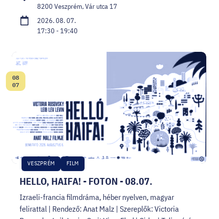
8200 Veszprém, Vár utca 17
2026. 08. 07.
17:30 - 19:40
08
Dátum:
07
VESZPRÉM
FILM
HELLO, HAIFA! - FOTON - 08.07.
Izraeli-francia filmdráma, héber nyelven, magyar
felirattal | Rendező: Anat Malz | Szereplők: Victoria