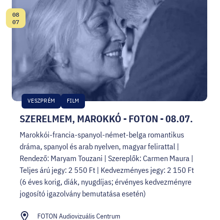
08
Dátum:
07
VESZPRÉM
FILM
SZERELMEM, MAROKKÓ - FOTON - 08.07.
Marokkói-francia-spanyol-német-belga romantikus
dráma, spanyol és arab nyelven, magyar felirattal |
Rendező: Maryam Touzani | Szereplők: Carmen Maura |
Teljes árú jegy: 2 550 Ft | Kedvezményes jegy: 2 150 Ft
(6 éves korig, diák, nyugdíjas; érvényes kedvezményre
jogosító igazolvány bemutatása esetén)
FOTON Audiovizuális Centrum