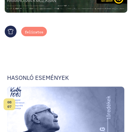
feliratos
Merch
Autó
HASONLÓ ESEMÉNYEK
08
Dátum:
07