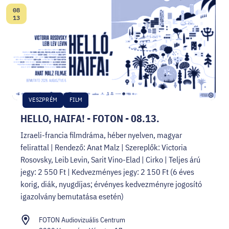
08
Dátum:
13
VESZPRÉM
FILM
HELLO, HAIFA! - FOTON - 08.13.
Izraeli-francia filmdráma, héber nyelven, magyar
felirattal | Rendező: Anat Malz | Szereplők: Victoria
Rosovsky, Leib Levin, Sarit Vino-Elad | Cirko | Teljes árú
jegy: 2 550 Ft | Kedvezményes jegy: 2 150 Ft (6 éves
korig, diák, nyugdíjas; érvényes kedvezményre jogosító
igazolvány bemutatása esetén)
FOTON Audiovizuális Centrum