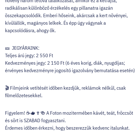
növény három tétova találkozását, amikor ez a kétfajta,
radikálisan különböző érzékelés egy pillanatra igazán
összekapcsolódik. Emberi hőseink, akárcsak a kert növényei,
kívülállók, magányos lelkek. És épp úgy vágynak a
kapcsolódásra, ahogy ők.
🎫 JEGYÁRAINK:
Teljes árú jegy: 2 550 Ft
Kedvezményes jegy: 2 150 Ft (6 éves korig, diák, nyugdíjas;
érvényes kedvezményre jogosító igazolvány bemutatása esetén)
🎬 Filmjeink vetítését időben kezdjük, reklámok nélkül, csak
filmelőzetesekkel.
Figyelem! ☕🫖🍷🍻 A Foton mozitermében kávét, teát, fröccsöt
és sört is SZABAD fogyasztani.
Érdemes időben érkezni, hogy beszerezzük kedvenc italunkat.