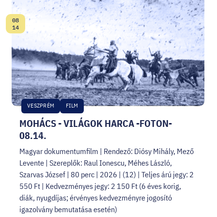
08
Dátum:
14
VESZPRÉM
FILM
MOHÁCS - VILÁGOK HARCA -FOTON-
08.14.
Magyar dokumentumfilm | Rendező: Diósy Mihály, Mező
Levente | Szereplők: Raul Ionescu, Méhes László,
Szarvas József | 80 perc | 2026 | (12) | Teljes árú jegy: 2
550 Ft | Kedvezményes jegy: 2 150 Ft (6 éves korig,
diák, nyugdíjas; érvényes kedvezményre jogosító
igazolvány bemutatása esetén)