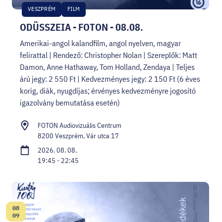
VESZPRÉM
FILM
ODÜSSZEIA - FOTON - 08.08.
Amerikai-angol kalandfilm, angol nyelven, magyar
felirattal | Rendező: Christopher Nolan | Szereplők: Matt
Damon, Anne Hathaway, Tom Holland, Zendaya | Teljes
árú jegy: 2 550 Ft | Kedvezményes jegy: 2 150 Ft (6 éves
korig, diák, nyugdíjas; érvényes kedvezményre jogosító
igazolvány bemutatása esetén)
FOTON Audiovizuális Centrum
8200 Veszprém, Vár utca 17
2026. 08. 08.
19:45 - 22:45
08
Dátum:
09