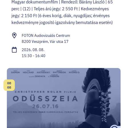
Magyar dokumentumfilm | Rendező: Bárány László | 65
perc | (12) | Teljes árú jegy: 2 550 Ft | Kedvezményes
jegy: 2 150 Ft (6 éves korig, diák, nyugdíjas; érvényes
kedvezményre jogosító igazolvány bemutatása esetén)
FOTON Audiovizuális Centrum
8200 Veszprém, Vár utca 17
2026. 08. 08.
15:30 - 16:40
08
Dátum:
08