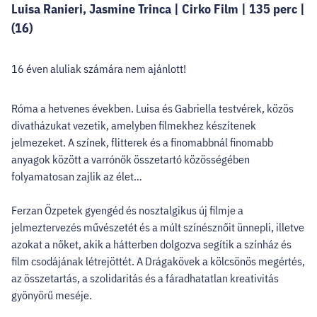
Luisa Ranieri, Jasmine Trinca | Cirko Film | 135 perc |
(16)
16 éven aluliak számára nem ajánlott!
Róma a hetvenes években. Luisa és Gabriella testvérek, közös
divatházukat vezetik, amelyben filmekhez készítenek
jelmezeket. A színek, flitterek és a finomabbnál finomabb
anyagok között a varrónők összetartó közösségében
folyamatosan zajlik az élet…
Ferzan Özpetek gyengéd és nosztalgikus új filmje a
jelmeztervezés művészetét és a múlt színésznőit ünnepli, illetve
azokat a nőket, akik a hátterben dolgozva segítik a színház és
film csodájának létrejöttét. A Drágakövek a kölcsönös megértés,
az összetartás, a szolidaritás és a fáradhatatlan kreativitás
gyönyörű meséje.