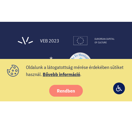
EUROPEAN CAPITAL
VEB 2023
OF CULTURE
Oldalunk a látogatottság mérése érdekében sütiket
használ.
Bővebb információ
.
Rendben
© 2021 Veszprém-Balaton 2023
Hozzá
Facebook
Instagram
YouTube
Spotify
Twitter
beállí
Hírlevél
Impresszum