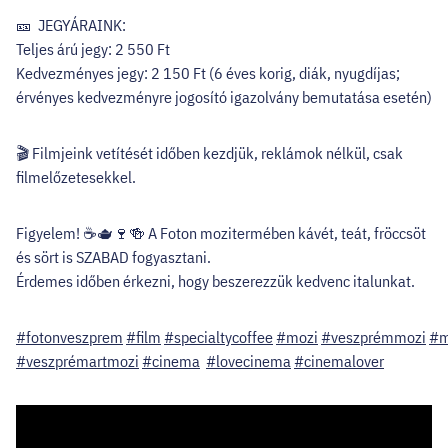
🎫 JEGYÁRAINK:
Teljes árú jegy: 2 550 Ft
Kedvezményes jegy: 2 150 Ft (6 éves korig, diák, nyugdíjas;
érvényes kedvezményre jogosító igazolvány bemutatása esetén)
🎬 Filmjeink vetítését időben kezdjük, reklámok nélkül, csak
filmelőzetesekkel.
Figyelem! ☕🫖🍷🍻 A Foton mozitermében kávét, teát, fröccsöt
és sört is SZABAD fogyasztani.
Érdemes időben érkezni, hogy beszerezzük kedvenc italunkat.
#fotonveszprem
#film
#specialtycoffee
#mozi
#veszprémmozi
#m
#veszprémartmozi
#cinema
#lovecinema
#cinemalover