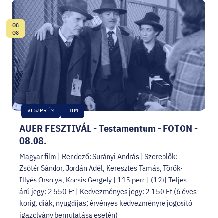
08
Dátum:
08
VESZPRÉM
FILM
AUER FESZTIVÁL - Testamentum - FOTON -
08.08.
Magyar film | Rendező: Surányi András | Szereplők:
Zsótér Sándor, Jordán Adél, Keresztes Tamás, Török-
Illyés Orsolya, Kocsis Gergely | 115 perc | (12)| Teljes
árú jegy: 2 550 Ft | Kedvezményes jegy: 2 150 Ft (6 éves
korig, diák, nyugdíjas; érvényes kedvezményre jogosító
igazolvány bemutatása esetén)