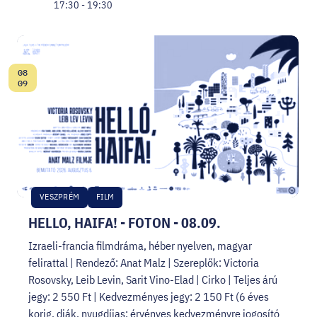
17:30 - 19:30
08
Dátum:
09
VESZPRÉM
FILM
HELLO, HAIFA! - FOTON - 08.09.
Izraeli-francia filmdráma, héber nyelven, magyar
felirattal | Rendező: Anat Malz | Szereplők: Victoria
Rosovsky, Leib Levin, Sarit Vino-Elad | Cirko | Teljes árú
jegy: 2 550 Ft | Kedvezményes jegy: 2 150 Ft (6 éves
korig, diák, nyugdíjas; érvényes kedvezményre jogosító