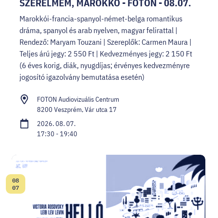
SZERELMEM, MAROKKÓ - FOTON - 08.07.
Marokkói-francia-spanyol-német-belga romantikus
dráma, spanyol és arab nyelven, magyar felirattal |
Rendező: Maryam Touzani | Szereplők: Carmen Maura |
Teljes árú jegy: 2 550 Ft | Kedvezményes jegy: 2 150 Ft
(6 éves korig, diák, nyugdíjas; érvényes kedvezményre
jogosító igazolvány bemutatása esetén)
FOTON Audiovizuális Centrum
8200 Veszprém, Vár utca 17
2026. 08. 07.
17:30 - 19:40
08
Dátum:
07