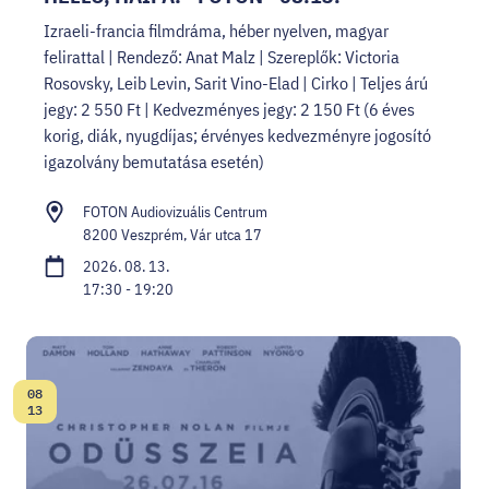
Izraeli-francia filmdráma, héber nyelven, magyar
felirattal | Rendező: Anat Malz | Szereplők: Victoria
Rosovsky, Leib Levin, Sarit Vino-Elad | Cirko | Teljes árú
jegy: 2 550 Ft | Kedvezményes jegy: 2 150 Ft (6 éves
korig, diák, nyugdíjas; érvényes kedvezményre jogosító
igazolvány bemutatása esetén)
FOTON Audiovizuális Centrum
8200 Veszprém, Vár utca 17
2026. 08. 13.
17:30 - 19:20
08
Dátum:
13