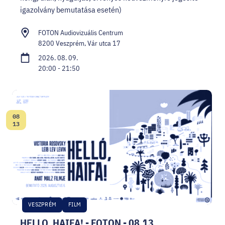
igazolvány bemutatása esetén)
FOTON Audiovizuális Centrum
8200 Veszprém, Vár utca 17
2026. 08. 09.
20:00 - 21:50
08
Dátum:
13
VESZPRÉM
FILM
HELLO, HAIFA! - FOTON - 08.13.