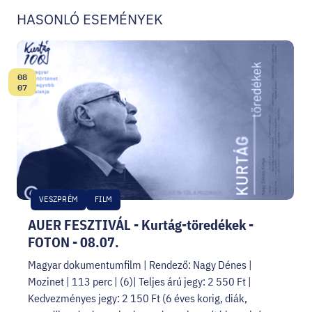
HASONLÓ ESEMÉNYEK
08
Dátum:
07
VESZPRÉM
FILM
AUER FESZTIVÁL - Kurtág-töredékek -
FOTON - 08.07.
Magyar dokumentumfilm | Rendező: Nagy Dénes |
Mozinet | 113 perc | (6)| Teljes árú jegy: 2 550 Ft |
Kedvezményes jegy: 2 150 Ft (6 éves korig, diák,