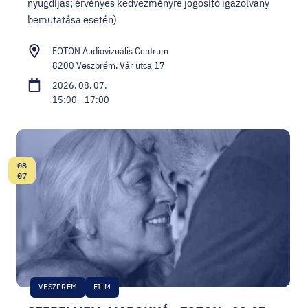
nyugdíjas; érvényes kedvezményre jogosító igazolvány
bemutatása esetén)
FOTON Audiovizuális Centrum
8200 Veszprém, Vár utca 17
2026. 08. 07.
15:00 - 17:00
08
Dátum:
07
VESZPRÉM
FILM