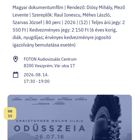
Magyar dokumentumfilm | Rendező: Diósy Mihály, Mező
Levente | Szereplők: Raul Ionescu, Méhes László,
Szarvas József | 80 perc | 2026 | (12) | Teljes árú jegy: 2
550 Ft | Kedvezményes jegy: 2 150 Ft (6 éves korig,
diák, nyugdíjas; érvényes kedvezményre jogosító
igazolvány bemutatása esetén)
FOTON Audiovizuális Centrum
8200 Veszprém, Vár utca 17
2026. 08. 14.
17:30 - 19:00
08
Dátum:
15