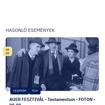
Autó
HASONLÓ ESEMÉNYEK
08
Dátum:
08
VESZPRÉM
FILM
AUER FESZTIVÁL - Testamentum - FOTON -