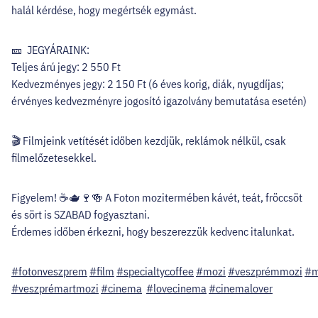
halál kérdése, hogy megértsék egymást.
🎫 JEGYÁRAINK:
Teljes árú jegy: 2 550 Ft
Kedvezményes jegy: 2 150 Ft (6 éves korig, diák, nyugdíjas;
érvényes kedvezményre jogosító igazolvány bemutatása esetén)
🎬 Filmjeink vetítését időben kezdjük, reklámok nélkül, csak
filmelőzetesekkel.
Figyelem! ☕🫖🍷🍻 A Foton mozitermében kávét, teát, fröccsöt
és sört is SZABAD fogyasztani.
Érdemes időben érkezni, hogy beszerezzük kedvenc italunkat.
#fotonveszprem
#film
#specialtycoffee
#mozi
#veszprémmozi
#m
#veszprémartmozi
#cinema
#lovecinema
#cinemalover