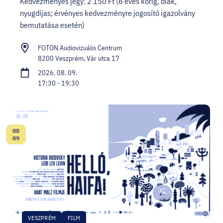
Kedvezményes jegy: 2 150 Ft (6 éves korig, diák,
nyugdíjas; érvényes kedvezményre jogosító igazolvány
bemutatása esetén)
FOTON Audiovizuális Centrum
8200 Veszprém, Vár utca 17
2026. 08. 09.
17:30 - 19:30
08
Dátum:
09
VESZPRÉM
FILM