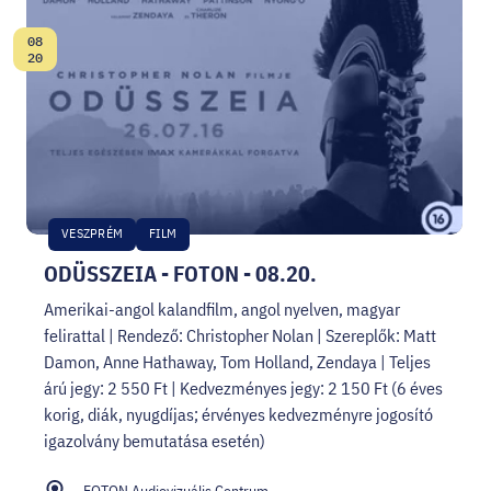
08
Dátum:
20
VESZPRÉM
FILM
ODÜSSZEIA - FOTON - 08.20.
Amerikai-angol kalandfilm, angol nyelven, magyar
felirattal | Rendező: Christopher Nolan | Szereplők: Matt
Damon, Anne Hathaway, Tom Holland, Zendaya | Teljes
árú jegy: 2 550 Ft | Kedvezményes jegy: 2 150 Ft (6 éves
korig, diák, nyugdíjas; érvényes kedvezményre jogosító
igazolvány bemutatása esetén)
FOTON Audiovizuális Centrum