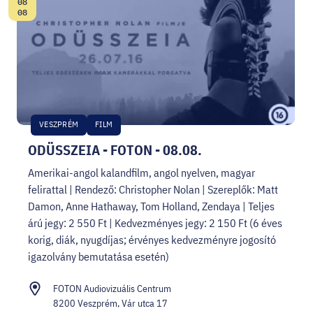
08
Dátum:
08
VESZPRÉM
FILM
ODÜSSZEIA - FOTON - 08.08.
Amerikai-angol kalandfilm, angol nyelven, magyar
felirattal | Rendező: Christopher Nolan | Szereplők: Matt
Damon, Anne Hathaway, Tom Holland, Zendaya | Teljes
árú jegy: 2 550 Ft | Kedvezményes jegy: 2 150 Ft (6 éves
korig, diák, nyugdíjas; érvényes kedvezményre jogosító
igazolvány bemutatása esetén)
FOTON Audiovizuális Centrum
8200 Veszprém, Vár utca 17