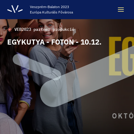
Veszprém-Balaton 2023
Európa Kulturális Fővárosa
VEB2023 partner produkció
Keresés
Keresés
EGYKUTYA - FOTON - 10.12.
ÖRÖKSÉG
VESZPRÉM-BALATON 2023 EKF
CODE - DIGITÁLIS ÉLMÉNYKÖZPONT
VÁRBÖRTÖN LÁTOGATÓKÖZPONT