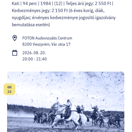
Kati | 94 perc | 1984 | (12) | Teljes árú jegy: 2 550 Ft |
Kedvezményes jegy: 2 150 Ft (6 éves korig, diák,
nyugdíjas; érvényes kedvezményre jogosító igazolvány
bemutatása esetén)
FOTON Audiovizuális Centrum
8200 Veszprém, Vár utca 17
2026. 08. 20.
20:00 - 21:40
08
Dátum:
22