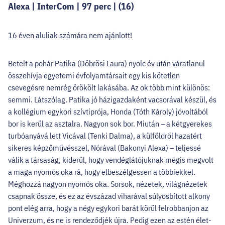
Alexa | InterCom | 97 perc | (16)
16 éven aluliak számára nem ajánlott!
Betelt a pohár Patika (Döbrösi Laura) nyolc év után váratlanul
összehívja egyetemi évfolyamtársait egy kis kötetlen
csevegésre nemrég örökölt lakásába. Az ok több mint különös:
semmi. Látszólag. Patika jó házigazdaként vacsorával készül, és
a kollégium egykori szívtiprója, Honda (Tóth Károly) jóvoltából
bor is kerül az asztalra. Nagyon sok bor. Miután – a kétgyerekes
turbóanyává lett Vicával (Tenki Dalma), a külföldről hazatért
sikeres képzőművésszel, Nórával (Bakonyi Alexa) – teljessé
válik a társaság, kiderül, hogy vendéglátójuknak mégis megvolt
a maga nyomós oka rá, hogy elbeszélgessen a többiekkel.
Méghozzá nagyon nyomós oka. Sorsok, nézetek, világnézetek
csapnak össze, és ez az évszázad viharával súlyosbított alkony
pont elég arra, hogy a négy egykori barát körül felrobbanjon az
Univerzum, és ne is rendeződjék újra. Pedig ezen az estén élet-