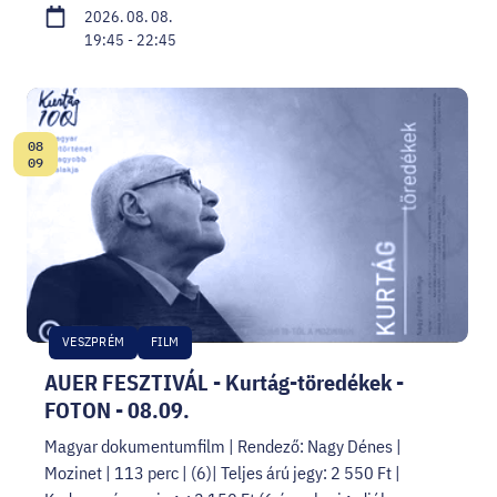
2026. 08. 08.
19:45 - 22:45
08
Dátum:
09
VESZPRÉM
FILM
AUER FESZTIVÁL - Kurtág-töredékek -
FOTON - 08.09.
Magyar dokumentumfilm | Rendező: Nagy Dénes |
Mozinet | 113 perc | (6)| Teljes árú jegy: 2 550 Ft |