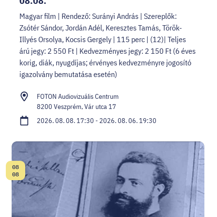
08.08.
Magyar film | Rendező: Surányi András | Szereplők:
Zsótér Sándor, Jordán Adél, Keresztes Tamás, Török-
Illyés Orsolya, Kocsis Gergely | 115 perc | (12)| Teljes
árú jegy: 2 550 Ft | Kedvezményes jegy: 2 150 Ft (6 éves
korig, diák, nyugdíjas; érvényes kedvezményre jogosító
igazolvány bemutatása esetén)
FOTON Audiovizuális Centrum
8200 Veszprém, Vár utca 17
2026. 08. 08. 17:30 - 2026. 08. 06. 19:30
08
Dátum:
08