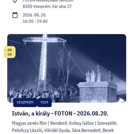
8200 Veszprém, Vár utca 17
2026. 08. 20.
16:30 - 19:40
08
Dátum:
20
VESZPRÉM
FILM
István, a király - FOTON - 2026.08.20.
Magyar zenés film | Rendező: Koltay Gábor | Szereplők:
Pelsőczy László, Vikidál Gyula, Sára Bernadett, Berek