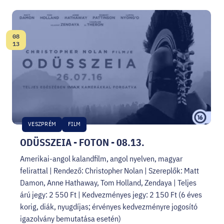
08
Dátum:
13
VESZPRÉM
FILM
ODÜSSZEIA - FOTON - 08.13.
Amerikai-angol kalandfilm, angol nyelven, magyar
felirattal | Rendező: Christopher Nolan | Szereplők: Matt
Damon, Anne Hathaway, Tom Holland, Zendaya | Teljes
árú jegy: 2 550 Ft | Kedvezményes jegy: 2 150 Ft (6 éves
korig, diák, nyugdíjas; érvényes kedvezményre jogosító
igazolvány bemutatása esetén)