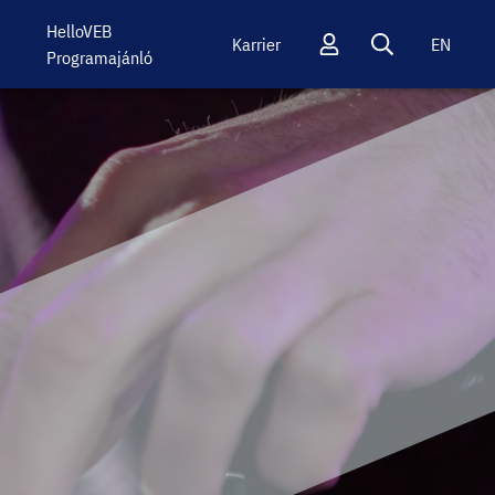
HelloVEB
Karrier
EN
Programajánló
Profil
Keresés