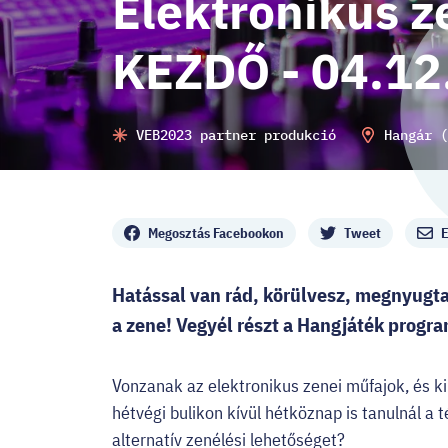
Elektronikus z
KEZDŐ - 04.12
VEB2023 partner produkció
Hangár (
Megosztás
Megosztás Facebookon
Tweet
E
Hatással van rád, körülvesz, megnyugtat
a zene! Vegyél részt a Hangjáték programj
Vonzanak az elektronikus zenei műfajok, és k
hétvégi bulikon kívül hétköznap is tanulnál a
alternatív zenélési lehetőséget?