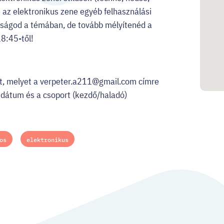
tve az elektronikus zene egyéb felhasználási
tasságod a témában, de tovább mélyítenéd a
8:45-től!
t, melyet a
verpeter.a211@gmail.com
címre
 dátum és a csoport (kezdő/haladó)
os
elektronikus