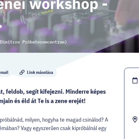
enei workshop -
.
Dimitrov Próbateremcentrum)
mail
Link másolása
, feldob, segít kifejezni. Minderre képes
ain és éld át Te is a zene erejét!
ipróbálnád, milyen, hogyha te magad csinálod? A
 témában? Vagy egyszerűen csak kipróbálnál egy