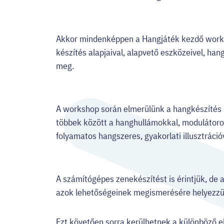
Akkor mindenképpen a Hangjáték kezdő worksh
készítés alapjaival, alapvető eszközeivel, ha
meg.
A workshop során elmerülünk a hangkészítés
többek között a hanghullámokkal, modulátorokk
folyamatos hangszeres, gyakorlati illusztráció
A számítógépes zenekészítést is érintjük, de 
azok lehetőségeinek megismerésére helyezzük
Ezt követően sorra kerülhetnek a különböző el