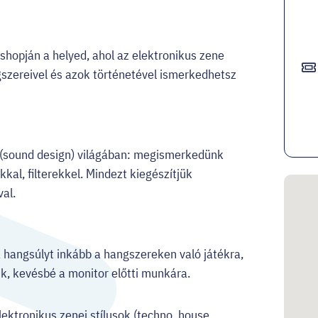
opján a helyed, ahol az elektronikus zene
ngszereivel és azok történetével ismerkedhetsz
 (sound design) világában: megismerkedünk
al, filterekkel. Mindezt kiegészítjük
val.
a hangsúlyt inkább a hangszereken való játékra,
, kevésbé a monitor előtti munkára.
ektronikus zenei stílusok (techno, house,