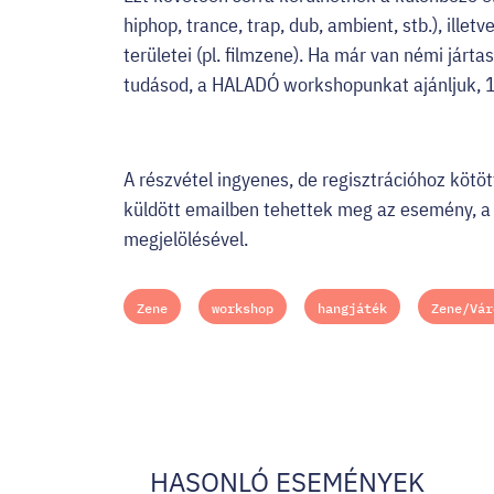
hiphop, trance, trap, dub, ambient, stb.), ille
területei (pl. filmzene). Ha már van némi jár
tudásod, a HALADÓ workshopunkat ajánljuk, 1
A részvétel ingyenes, de regisztrációhoz kötöt
küldött emailben tehettek meg az esemény, a
megjelölésével.
Zene
workshop
hangjáték
Zene/Vár
HASONLÓ ESEMÉNYEK