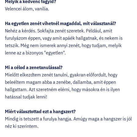
Melyik a kedvenc fagyid?
Velencei álom, vanília.
Ha egyetlen zenét vihetnél magaddal, mit választanál?
Nehéz a kérdés. Sokfajta zenét szeretek. Például, amit
furulyázom éppen, vagy amit apáék hallgatnak, és nekem is
tetszik. Még nem ismerek annyi zenét, hogy tudjam, melyik
lenne az a bizonyos "egyetlen".
Mi a célod a zenetanulással?
Mielőtt elkezdtem zenét tanulni, gyakran előfordult, hogy
beleéltem magam abba a zenébe, dallamba, amit éppen
hallgattam. Azt szeretném elérni, hogy másokra én is ilyen
hatással tudjak lenni!
Miért választottad ezt a hangszert?
Mindig is tetszett a furulya hangja. Amúgy maga a hangszer is jól
néz ki szerintem.