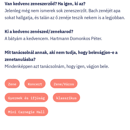
Van kedvenc zeneszerződ? Ha igen, ki az?
Jelenleg még nem ismerek sok zeneszerzőt. Bach zenéjét apa
sokat hallgatja, és talán az ő zenéje teszik nekem is a legjobban.
Ki a kedvenc zenészed/zenekarod?
A bátyám a kedvencem. Hartmann Domonkos Péter.
Mit tanácsolnál annak, aki nem tudja, hogy belevágjon-e a
zenetanulásba?
Mindenképpen azt tanácsolnám, hogy igen, vágjon bele.
Zene
Koncert
Zene/Város
Gyermek és ifjúság
klasszikus
Mini Carnegie Hall