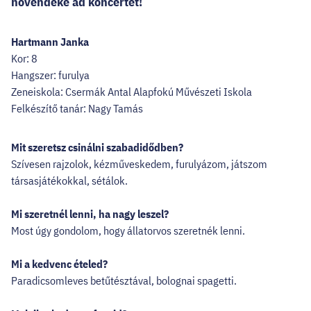
növendéke ad koncertet!
Hartmann Janka
Kor: 8
Hangszer: furulya
Zeneiskola: Csermák Antal Alapfokú Művészeti Iskola
Felkészítő tanár: Nagy Tamás
Mit szeretsz csinálni szabadidődben?
Szívesen rajzolok, kézműveskedem, furulyázom, játszom
társasjátékokkal, sétálok.
Mi szeretnél lenni, ha nagy leszel?
Most úgy gondolom, hogy állatorvos szeretnék lenni.
Mi a kedvenc ételed?
Paradicsomleves betűtésztával, bolognai spagetti.