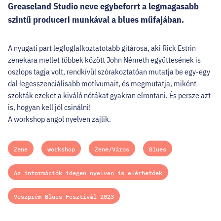
Greaseland Studio neve egybeforrt a legmagasabb
szintű produceri munkával a blues műfajában.
A nyugati part legfoglalkoztatotabb gitárosa, aki Rick Estrin
zenekara mellet többek között John Németh együttesének is
oszlops tagja volt, rendkívül szórakoztatóan mutatja be egy-egy
dal legesszenciálisabb motívumait, és megmutatja, miként
szokták ezeket a kiváló nótákat gyakran elrontani. És persze azt
is, hogyan kell jól csinálni!
A workshop angol nyelven zajlik.
Zene
workshop
Zene/Város
Blues
Az információk idegen nyelven is elérhetőek
Veszprém Blues Fesztivál 2023