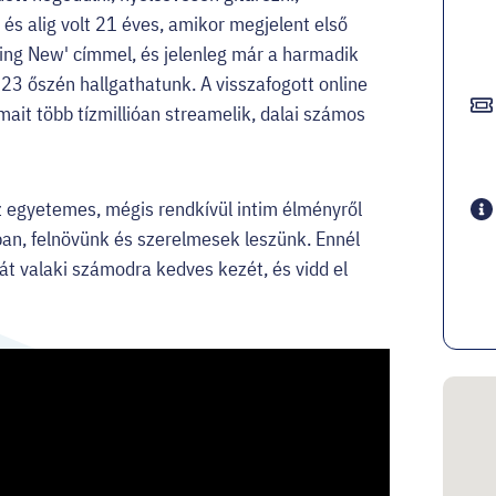
és alig volt 21 éves, amikor megjelent első
ing New' címmel, és jelenleg már a harmadik
23 őszén hallgathatunk. A visszafogott online
umait több tízmillióan streamelik, dalai számos
z egyetemes, mégis rendkívül intim élményről
ban, felnövünk és szerelmesek leszünk. Ennél
t valaki számodra kedves kezét, és vidd el