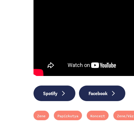
Spotify
Facebook
Zene
Papírkutya
Koncert
Zene/Vár