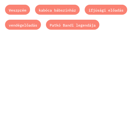
oldal
oldal
oldal
oldal
oldal
oldal
oldal
oldal
oldal
oldal
oldal
Veszprém
kabóca bábszínház
ifjúsági előadás
vendégelőadás
Patkó Bandi legendája