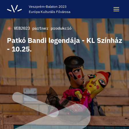
Veszprém-Balaton 2023
Európa Kulturális Fővárosa
VEB2023 partner produkció
Keresés
Keresés
Patkó Bandi legendája - KL Színház
- 10.25.
ÖRÖKSÉG
VESZPRÉM-BALATON 2023 EKF
CODE - DIGITÁLIS ÉLMÉNYKÖZPONT
VÁRBÖRTÖN LÁTOGATÓKÖZPONT