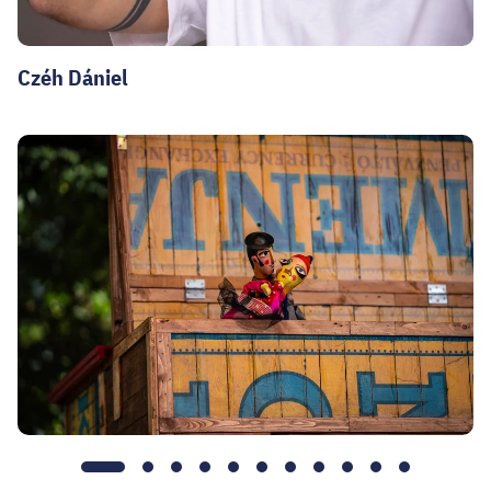
Czéh Dániel
1.
2.
3.
4.
5.
6.
7.
8.
9.
10.
11.