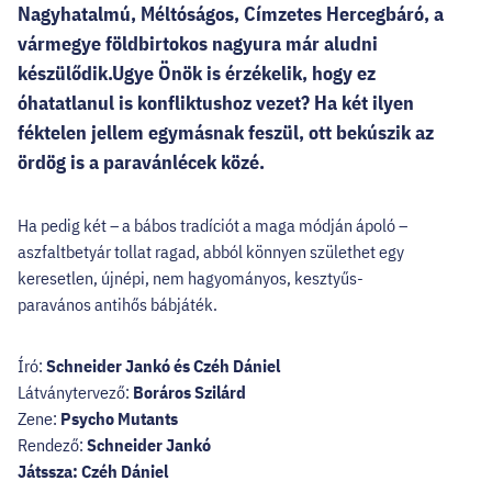
Nagyhatalmú, Méltóságos, Címzetes Hercegbáró, a
vármegye földbirtokos nagyura már aludni
készülődik. ​Ugye Önök is érzékelik, hogy ez
óhatatlanul is konfliktushoz vezet? Ha két ilyen
féktelen jellem egymásnak feszül, ott bekúszik az
ördög is a paravánlécek közé.
Ha pedig két – a bábos tradíciót a maga módján ápoló –
aszfaltbetyár tollat ragad, abból könnyen születhet egy
keresetlen, újnépi, nem hagyományos, kesztyűs-
paravános antih
ős bábjáték.
Író:
Schneider Jankó és Czéh Dániel
Látványtervező:
Boráros Szilárd
Zene:
Psycho Mutants
Rendező:
Schneider Jankó
Játssza: Czéh Dániel