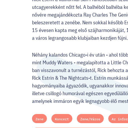
utcagyerekként nőtt fel. A balhéból balhéba k
nővére megajándékozta Ray Charles The Geniu
beleszeretett a zenébe. Nem sokkal később Est
15 évesen kapta meg első szájharmonikáját, 1
a város legrangosabb klubjaiban kezdjen fújni.
Néhány kalandos Chicago-i év után - ahol többe
mint Muddy Waters - megalapította a Little Ch
ban visszavonult a turnézástól, Rick behozta a
Rick Estrin & The Nightcats-t. Estrin munkás
hagyományaiba ágyazódik, ugyanakkor innovatí
illetve csillogó humorával egészen egyedüláll
amelynek immáron egyik legnagyobb élő meste
Zene
Koncert
Zene/Város
Az infor