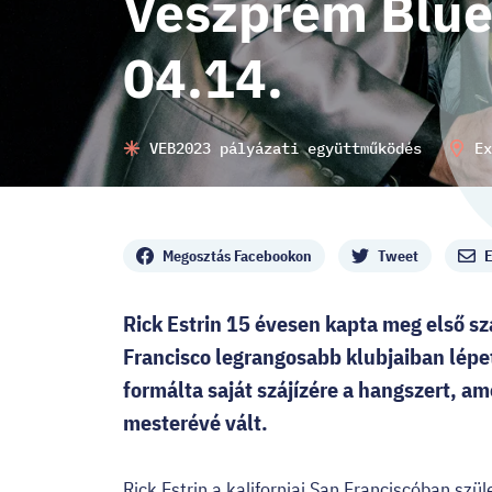
Veszprém Blues
04.14.
VEB2023 pályázati együttműködés
Ex
Megosztás
Megosztás Facebookon
Tweet
E
Rick Estrin 15 évesen kapta meg első s
Francisco legrangosabb klubjaiban lépe
formálta saját szájízére a hangszert, 
mesterévé vált.
Rick Estrin a kaliforniai San Franciscóban sz