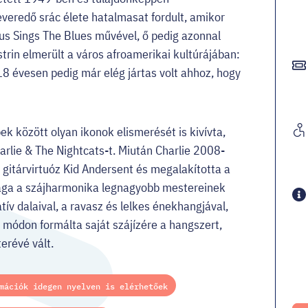
everedő srác élete hatalmasat fordult, amikor
s Sings The Blues művével, ő pedig azonnal
rin elmerült a város afroamerikai kultúrájában:
8 évesen pedig már elég jártas volt ahhoz, hogy
k között olyan ikonok elismerését is kivívta,
arlie & The Nightcats-t. Miután Charlie 2008-
 gitárvirtuóz Kid Andersent és megalakította a
sága a szájharmonika legnagyobb mestereinek
v dalaival, a ravasz és lelkes énekhangjával,
ó módon formálta saját szájízére a hangszert,
révé vált.
mációk idegen nyelven is elérhetőek