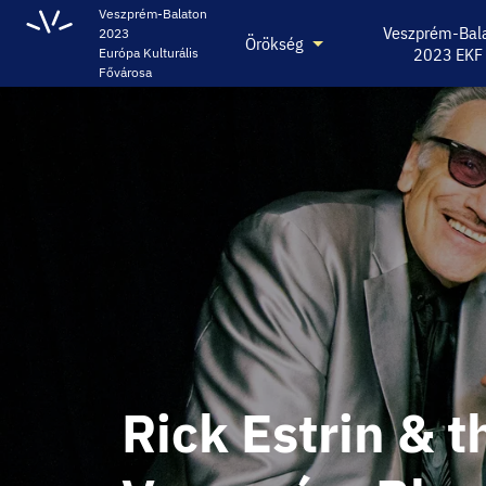
Veszprém-Balaton
Veszprém-Bal
2023
Örökség
2023 EKF
Európa Kulturális
Fővárosa
Rick Estrin & t