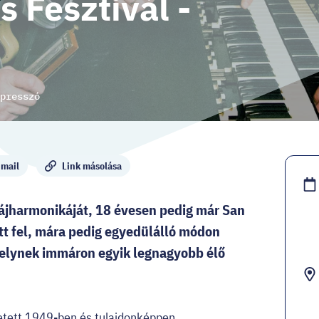
 Fesztivál -
presszó
mail
Link másolása
zájharmonikáját, 18 évesen pedig már San
tt fel, mára pedig egyedülálló módon
amelynek immáron egyik legnagyobb élő
ületett 1949-ben és tulajdonképpen