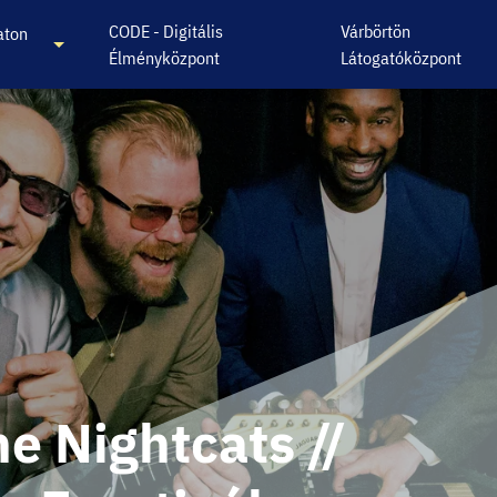
CODE - Digitális
Várbörtön
aton
Élményközpont
Látogatóközpont
he Nightcats //