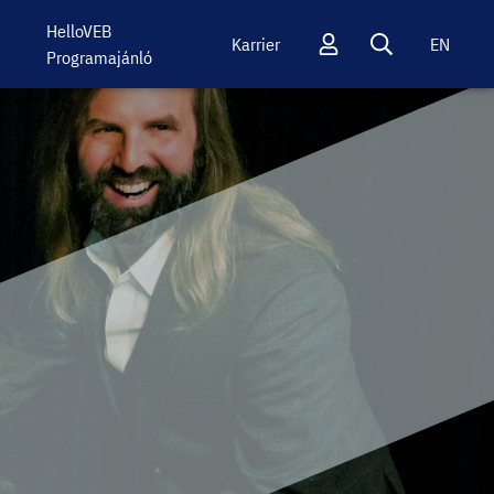
HelloVEB
Karrier
EN
Programajánló
Profil
Keresés