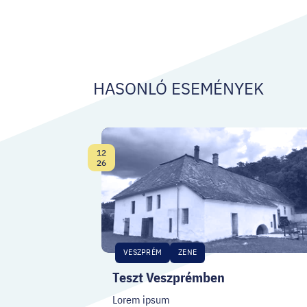
HASONLÓ ESEMÉNYEK
12
Dátum:
26
VESZPRÉM
ZENE
Teszt Veszprémben
Lorem ipsum