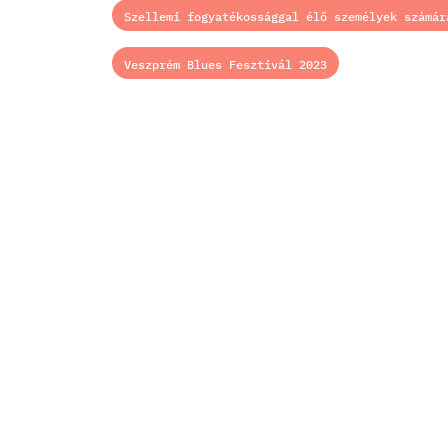
Szellemi fogyatékossággal élő személyek számár
Veszprém Blues Fesztivál 2023