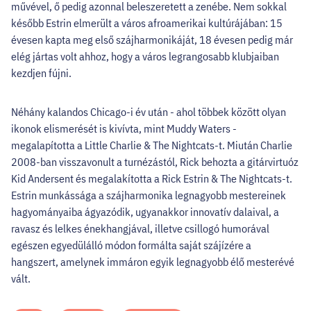
művével, ő pedig azonnal beleszeretett a zenébe. Nem sokkal
később Estrin elmerült a város afroamerikai kultúrájában: 15
évesen kapta meg első szájharmonikáját, 18 évesen pedig már
elég jártas volt ahhoz, hogy a város legrangosabb klubjaiban
kezdjen fújni.
Néhány kalandos Chicago-i év után - ahol többek között olyan
ikonok elismerését is kivívta, mint Muddy Waters -
megalapította a Little Charlie & The Nightcats-t. Miután Charlie
2008-ban visszavonult a turnézástól, Rick behozta a gitárvirtuóz
Kid Andersent és megalakította a Rick Estrin & The Nightcats-t.
Estrin munkássága a szájharmonika legnagyobb mestereinek
hagyományaiba ágyazódik, ugyanakkor innovatív dalaival, a
ravasz és lelkes énekhangjával, illetve csillogó humorával
egészen egyedülálló módon formálta saját szájízére a
hangszert, amelynek immáron egyik legnagyobb élő mesterévé
vált.