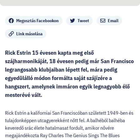
Megosztás
Megosztás Facebookon
Tweet
Email
Link másolása
Rick Estrin 15 évesen kapta meg első
szájharmonikáját, 18 évesen pedig már San Francisco
legrangosabb klubjaiban lépett fel, mára pedig
egyedülálló módon formálta saját szájízére a
hangszert, amelynek immáron egyik legnagyobb élő
mesterévé vált.
Rick Estrin a kaliforniai San Franciscóban született 1949-ben és
tulajdonképpen utcagyerekként nőtt fel. A balhéból balhéba
keveredő srác élete hatalmasat fordult, amikor nővére
megajándékozta Ray Charles The Genius Sings The Blues