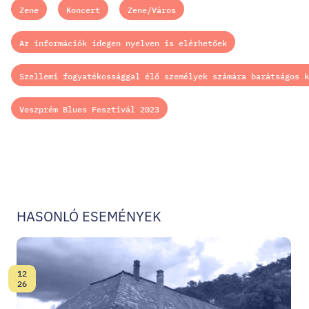
Zene
Koncert
Zene/Város
Az információk idegen nyelven is elérhetőek
Szellemi fogyatékossággal élő személyek számára barátságos k
Veszprém Blues Fesztivál 2023
HASONLÓ ESEMÉNYEK
12
Dátum:
26