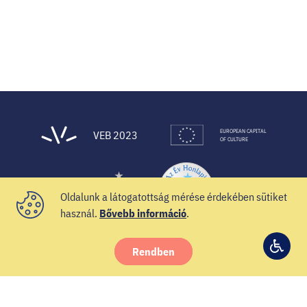
EUROPEAN CAPITAL
VEB 2023
OF CULTURE
Oldalunk a látogatottság mérése érdekében sütiket
használ.
Bővebb információ
.
Rendben
© 2021 Veszprém-Balaton 2023
Hozzá
Facebook
Instagram
YouTube
Spotify
Twitter
beállí