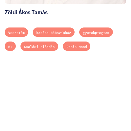
Zöldi Ákos Tamás
Veszprém
kabóca bábszínház
gyerekprogram
5+
Családi előadás
Robin Hood