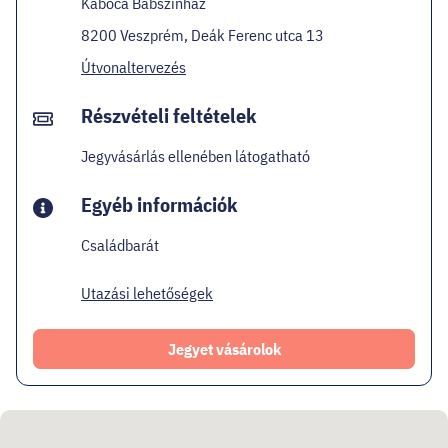
Kabóca Bábszínház
8200 Veszprém, Deák Ferenc utca 13
Útvonaltervezés
Részvételi feltételek
Jegyvásárlás ellenében látogatható
Egyéb információk
Családbarát
Utazási lehetőségek
Jegyet vásárolok