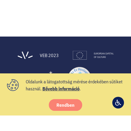
EUROPEAN CAPITAL
VEB 2023
OF CULTURE
Oldalunk a látogatottság mérése érdekében sütiket
használ.
Bővebb információ
.
Rendben
© 2021 Veszprém-Balaton 2023
Hozzá
Facebook
Instagram
YouTube
Spotify
Twitter
beállí