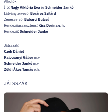
Alkotók:
Író:
Nagy Viktória Éva
és
Schneider Jankó
Látványtervező:
Boráros Szilárd
Zeneszerző:
Babarci Bulcsú
Rendezőasszisztens:
Kiss Dorina e.h.
Rendező:
Schneider Jankó
Játsszák:
Czéh Dániel
Kalocsányi Gábor
m.v.
Schneider Jankó
m.v.
Zöldi Ákos Tamás
e.h.
JÁTSSZÁK