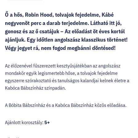
Ő a hős, Robin Hood, tolvajok fejedelme, Kábé
negyvenöt perc a darab terjedelme. Látható itt jó,
gonosz és az ő csatájuk – Az előadást öt éves kortól
ajánljuk. Egy időtlen angolszász klasszikus történet!
Végy jegyet rá, nem fogod megbánni döntésed!
Az élőzenével fűszerezett kesztyűsjátékban az angolszász
mondakör egyik legismertebb hőse, a tolvajok fejedelme
egyszerre szórakoztató és tanulságos kalandjai kelnek életre a
Kabóca Bábszínház színpadán.
A Bóbita Bábszínház és a Kabóca Bábszínház közös előadása.
Ajánlott korosztály:
5+