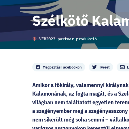
Szélkötő Kalam
VEB2023 partner produkció
Megosztás
Megosztás Facebookon
Tweet
E
Amikor a főkirály, valamennyi királynak
Kalamonának, az fogta magát, és a Szel
világban nem találtatott egyetlen tere
a szegényember meg a szegényasszony le
nem sikerült még soha semmi – vállalk
varázsos asszonyokon keresztül elmegy a