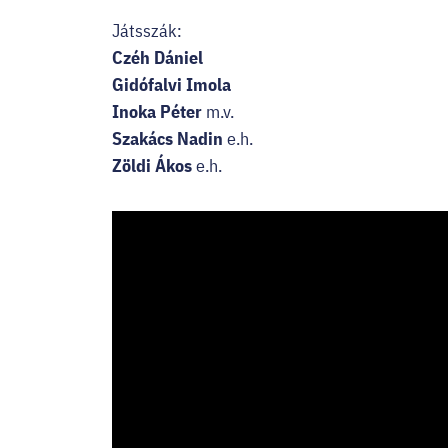
Játsszák:
Czéh Dániel
Gidófalvi Imola
Inoka Péter
m.v.
Szakács Nadin
e.h.
Zöldi Ákos
e.h.