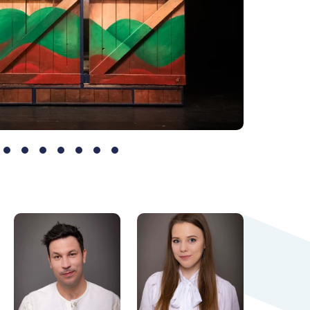
6.
7.
8.
9.
10.
11.
12.
dal
oldal
oldal
oldal
oldal
oldal
oldal
oldal