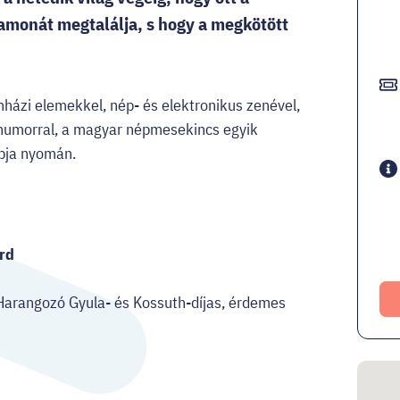
amonát megtalálja, s hogy a megkötött
házi elemekkel, nép- és elektronikus zenével,
eg humorral, a magyar népmesekincs egyik
abja nyomán.
árd
 Harangozó Gyula- és Kossuth-díjas, érdemes