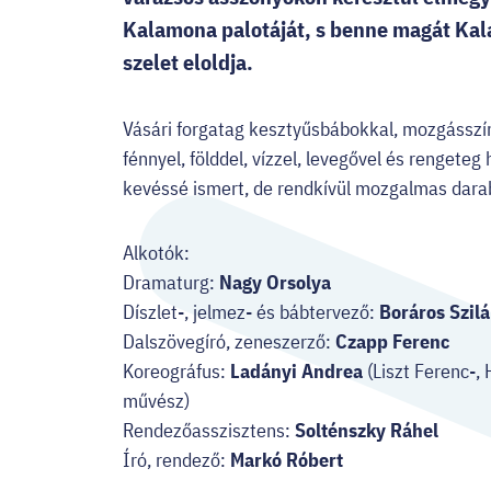
Kalamona palotáját, s benne magát Kal
szelet eloldja.
Vásári forgatag kesztyűsbábokkal, mozgásszín
fénnyel, földdel, vízzel, levegővel és renget
kevéssé ismert, de rendkívül mozgalmas dar
Alkotók:
Dramaturg:
Nagy Orsolya
Díszlet-, jelmez- és bábtervező:
Boráros Szil
Dalszövegíró, zeneszerző:
Czapp Ferenc
Koreográfus:
Ladányi Andrea
(Liszt Ferenc-,
művész)
Rendezőasszisztens:
Solténszky Ráhel
Író, rendező:
Markó Róbert