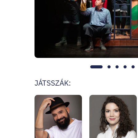
1.
2.
3.
4.
5.
oldal
oldal
oldal
oldal
ol
JÁTSSZÁK: