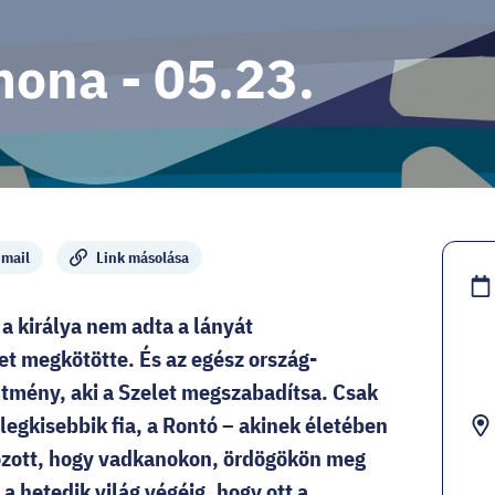
ona - 05.23.
mail
Link másolása
 a királya nem adta a lányát
et megkötötte. És az egész ország-
mtmény, aki a Szelet megszabadítsa. Csak
gkisebbik fia, a Rontó – akinek életében
ozott, hogy vadkanokon, ördögökön meg
 hetedik világ végéig, hogy ott a