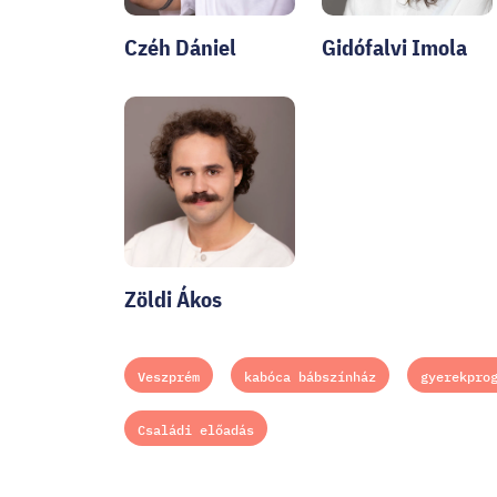
Czéh Dániel
Gidófalvi Imola
Zöldi Ákos
Veszprém
kabóca bábszínház
gyerekpro
Családi előadás