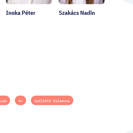
Inoka Péter
Szakács Nadin
gram
4+
Szélkötő Kalamona