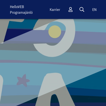
HelloVEB
Karrier
EN
Programajánló
Profil
Keresés