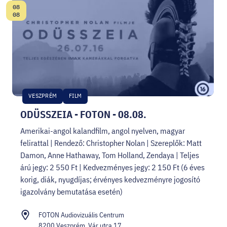
08
Dátum:
08
VESZPRÉM
FILM
ODÜSSZEIA - FOTON - 08.08.
Amerikai-angol kalandfilm, angol nyelven, magyar
felirattal | Rendező: Christopher Nolan | Szereplők: Matt
Damon, Anne Hathaway, Tom Holland, Zendaya | Teljes
árú jegy: 2 550 Ft | Kedvezményes jegy: 2 150 Ft (6 éves
korig, diák, nyugdíjas; érvényes kedvezményre jogosító
igazolvány bemutatása esetén)
FOTON Audiovizuális Centrum
8200 Veszprém, Vár utca 17