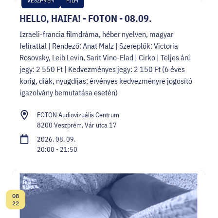
VESZPRÉM
FILM
HELLO, HAIFA! - FOTON - 08.09.
Izraeli-francia filmdráma, héber nyelven, magyar
felirattal | Rendező: Anat Malz | Szereplők: Victoria
Rosovsky, Leib Levin, Sarit Vino-Elad | Cirko | Teljes árú
jegy: 2 550 Ft | Kedvezményes jegy: 2 150 Ft (6 éves
korig, diák, nyugdíjas; érvényes kedvezményre jogosító
igazolvány bemutatása esetén)
FOTON Audiovizuális Centrum
8200 Veszprém, Vár utca 17
2026. 08. 09.
20:00 - 21:50
08
Dátum:
22