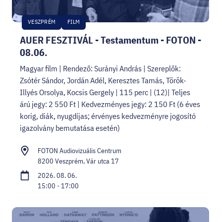
VESZPRÉM
FILM
AUER FESZTIVÁL - Testamentum - FOTON -
08.06.
Magyar film | Rendező: Surányi András | Szereplők:
Zsótér Sándor, Jordán Adél, Keresztes Tamás, Török-
Illyés Orsolya, Kocsis Gergely | 115 perc | (12)| Teljes
árú jegy: 2 550 Ft | Kedvezményes jegy: 2 150 Ft (6 éves
korig, diák, nyugdíjas; érvényes kedvezményre jogosító
igazolvány bemutatása esetén)
FOTON Audiovizuális Centrum
8200 Veszprém, Vár utca 17
2026. 08. 06.
15:00 - 17:00