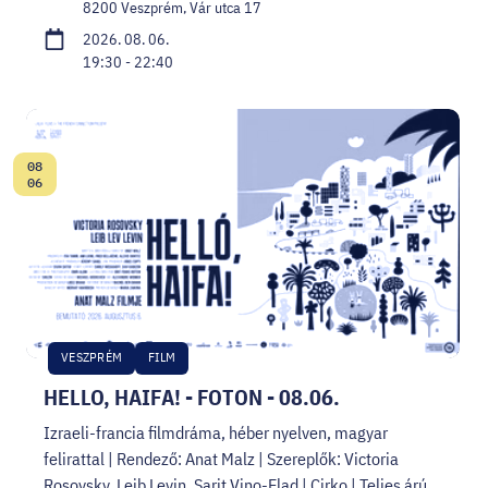
8200 Veszprém, Vár utca 17
2026. 08. 06.
19:30 - 22:40
08
Dátum:
06
VESZPRÉM
FILM
HELLO, HAIFA! - FOTON - 08.06.
Izraeli-francia filmdráma, héber nyelven, magyar
felirattal | Rendező: Anat Malz | Szereplők: Victoria
Rosovsky, Leib Levin, Sarit Vino-Elad | Cirko | Teljes árú