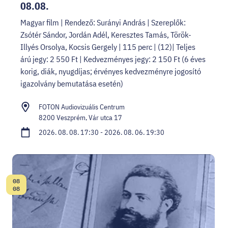
08.08.
Magyar film | Rendező: Surányi András | Szereplők:
Zsótér Sándor, Jordán Adél, Keresztes Tamás, Török-
Illyés Orsolya, Kocsis Gergely | 115 perc | (12)| Teljes
árú jegy: 2 550 Ft | Kedvezményes jegy: 2 150 Ft (6 éves
korig, diák, nyugdíjas; érvényes kedvezményre jogosító
igazolvány bemutatása esetén)
FOTON Audiovizuális Centrum
8200 Veszprém, Vár utca 17
2026. 08. 08. 17:30 - 2026. 08. 06. 19:30
08
Dátum:
08