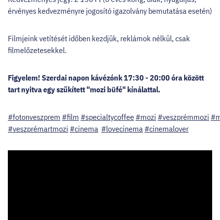
érvényes kedvezményre jogosító igazolvány bemutatása esetén)
Filmjeink vetítését időben kezdjük, reklámok nélkül, csak
filmelőzetesekkel.
Figyelem! Szerdai napon kávézónk 17:30 - 20:00 óra között
tart nyitva egy szűkített "mozi büfé" kínálattal.
#fotonveszprem
#film
#specialtycoffee
#mozi
#veszprémmozi
#m
#veszprémartmozi
#cinema
#lovecinema
#cinemalover