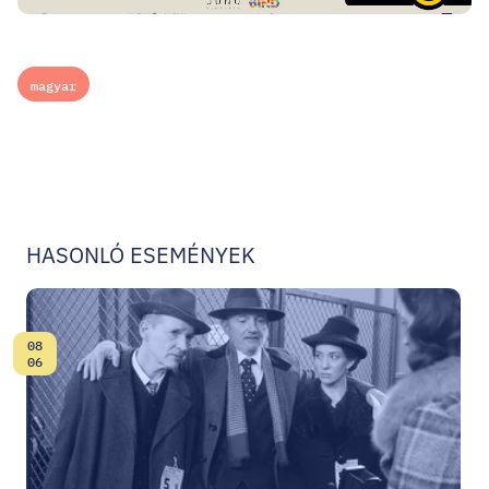
magyar
HASONLÓ ESEMÉNYEK
08
Dátum:
06