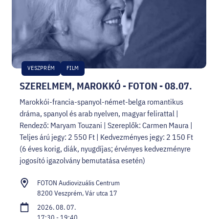
VESZPRÉM
FILM
SZERELMEM, MAROKKÓ - FOTON - 08.07.
Marokkói-francia-spanyol-német-belga romantikus
dráma, spanyol és arab nyelven, magyar felirattal |
Rendező: Maryam Touzani | Szereplők: Carmen Maura |
Teljes árú jegy: 2 550 Ft | Kedvezményes jegy: 2 150 Ft
(6 éves korig, diák, nyugdíjas; érvényes kedvezményre
jogosító igazolvány bemutatása esetén)
FOTON Audiovizuális Centrum
8200 Veszprém, Vár utca 17
2026. 08. 07.
17:30 - 19:40