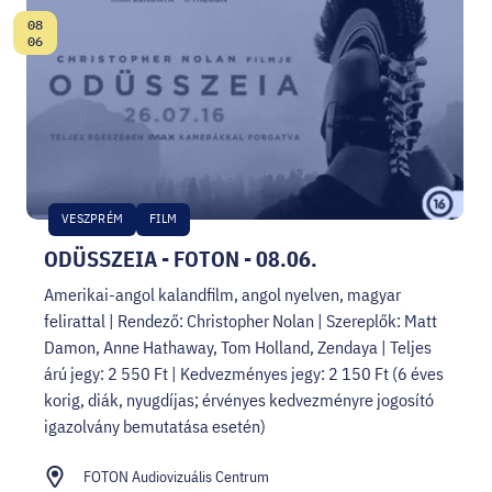
08
Dátum:
06
VESZPRÉM
FILM
ODÜSSZEIA - FOTON - 08.06.
Amerikai-angol kalandfilm, angol nyelven, magyar
felirattal | Rendező: Christopher Nolan | Szereplők: Matt
Damon, Anne Hathaway, Tom Holland, Zendaya | Teljes
árú jegy: 2 550 Ft | Kedvezményes jegy: 2 150 Ft (6 éves
korig, diák, nyugdíjas; érvényes kedvezményre jogosító
igazolvány bemutatása esetén)
FOTON Audiovizuális Centrum