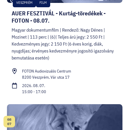
VESZPRÉM
FILM
AUER FESZTIVÁL - Kurtág-töredékek -
FOTON - 08.07.
Magyar dokumentumfilm | Rendező: Nagy Dénes |
Mozinet | 113 perc | (6)| Teljes árú jegy: 2 550 Ft |
Kedvezményes jegy: 2 150 Ft (6 éves korig, diák,
nyugdíjas; érvényes kedvezményre jogosító igazolvány
bemutatása esetén)
FOTON Audiovizuális Centrum
8200 Veszprém, Vár utca 17
2026. 08. 07.
15:00 - 17:00
08
Dátum:
07