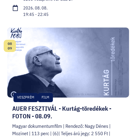
2026. 08. 08.
19:45 - 22:45
08
Dátum:
09
VESZPRÉM
FILM
AUER FESZTIVÁL - Kurtág-töredékek -
FOTON - 08.09.
Magyar dokumentumfilm | Rendező: Nagy Dénes |
Mozinet | 113 perc | (6)| Teljes árú jegy: 2 550 Ft |