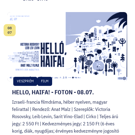
08
Dátum:
07
VESZPRÉM
FILM
HELLO, HAIFA! - FOTON - 08.07.
Izraeli-francia filmdráma, héber nyelven, magyar
felirattal | Rendező: Anat Malz | Szereplők: Victoria
Rosovsky, Leib Levin, Sarit Vino-Elad | Cirko | Teljes árú
jegy: 2 550 Ft | Kedvezményes jegy: 2 150 Ft (6 éves
korig, diák, nyugdíjas; érvényes kedvezményre jogosító