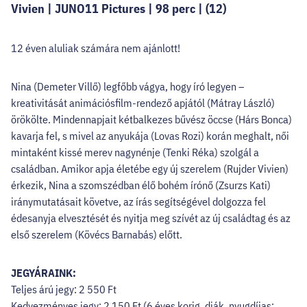
Vivien | JUNO11 Pictures | 98 perc | (12)
12 éven aluliak számára nem ajánlott!
Nina (Demeter Villő) legfőbb vágya, hogy író legyen –
kreativitását animációsfilm-rendező apjától (Mátray László)
örökölte. Mindennapjait kétbalkezes bűvész öccse (Hárs Bonca)
kavarja fel, s mivel az anyukája (Lovas Rozi) korán meghalt, női
mintaként kissé merev nagynénje (Tenki Réka) szolgál a
családban. Amikor apja életébe egy új szerelem (Rujder Vivien)
érkezik, Nina a szomszédban élő bohém írónő (Zsurzs Kati)
iránymutatásait követve, az írás segítségével dolgozza fel
édesanyja elvesztését és nyitja meg szívét az új családtag és az
első szerelem (Kövécs Barnabás) előtt.
JEGYÁRAINK:
Teljes árú jegy: 2 550 Ft
Kedvezményes jegy: 2 150 Ft (6 éves korig, diák, nyugdíjas;