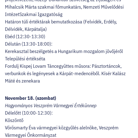
Mihalcsik Márta szakmai főmunkatárs, Nemzeti Művelődési
IntézetSzakmai Igazgatóság
Határon túli értéktárak bemutatkozása (Felvidék, Erdély,
Délvidék, Kárpátalja)
Ebéd (12:30-13:30)
Délután (13:30-18:00):
Kerekasztal beszélgetés a Hungarikum mozgalom jövőjéről
Települési értékséta
Fordulj Kispej Lovam Táncegyüttes műsora: Pásztortáncok,
verbunkok és legényesek a Kárpát-medencéből. Kísér Kalász
Máté és zenekara
November 18. (szombat)
Hagyományos Veszprém Vármegyei Értékünnep
Délelőtt (10:00-12:30):
Köszöntő
Vörösmarty Éva vármegyei közgyűlés alelnöke, Veszprém
Vármegyei Önkormányzat