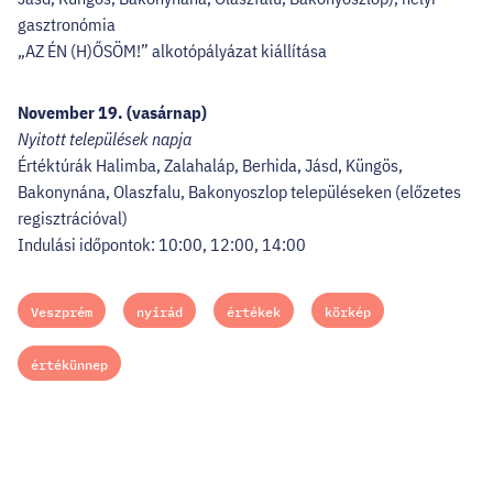
gasztronómia
„AZ ÉN (H)ŐSÖM!” alkotópályázat kiállítása
November 19. (vasárnap)
Nyitott települések napja
Értéktúrák Halimba, Zalahaláp, Berhida, Jásd, Küngös,
Bakonynána, Olaszfalu, Bakonyoszlop településeken (előzetes
regisztrációval)
Indulási időpontok: 10:00, 12:00, 14:00
Veszprém
nyirád
értékek
körkép
értékünnep