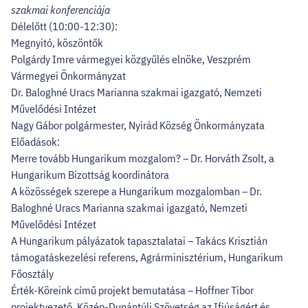
szakmai konferenciája
Délelőtt (10:00-12:30):
Megnyitó, köszöntők
Polgárdy Imre vármegyei közgyűlés elnöke, Veszprém
Vármegyei Önkormányzat
Dr. Baloghné Uracs Marianna szakmai igazgató, Nemzeti
Művelődési Intézet
Nagy Gábor polgármester, Nyirád Község Önkormányzata
Előadások:
Merre tovább Hungarikum mozgalom? – Dr. Horváth Zsolt, a
Hungarikum Bizottság koordinátora
A közösségek szerepe a Hungarikum mozgalomban – Dr.
Baloghné Uracs Marianna szakmai igazgató, Nemzeti
Művelődési Intézet
A Hungarikum pályázatok tapasztalatai – Takács Krisztián
támogatáskezelési referens, Agrárminisztérium, Hungarikum
Főosztály
Érték-Köreink című projekt bemutatása – Hoffner Tibor
projektvezető, Közép-Dunántúli Szövetség az Ifjúságért és