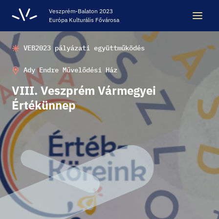
Veszprém-Balaton 2023
Európa Kulturális Fővárosa
VEB2023 pályázati együttműködés
Keresés
Keresés
Ady Endre Művelődési Ház
VIII. Veszprém Vármegyei
ÖRÖKSÉG
Értékünnep
VESZPRÉM-BALATON 2023 EKF
CODE - DIGITÁLIS ÉLMÉNYKÖZPONT
VÁRBÖRTÖN LÁTOGATÓKÖZPONT