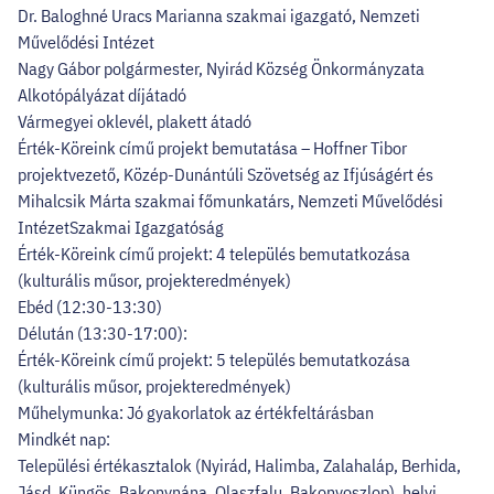
Dr. Baloghné Uracs Marianna szakmai igazgató, Nemzeti
Művelődési Intézet
Nagy Gábor polgármester, Nyirád Község Önkormányzata
Alkotópályázat díjátadó
Vármegyei oklevél, plakett átadó
Érték-Köreink című projekt bemutatása – Hoffner Tibor
projektvezető, Közép-Dunántúli Szövetség az Ifjúságért és
Mihalcsik Márta szakmai főmunkatárs, Nemzeti Művelődési
IntézetSzakmai Igazgatóság
Érték-Köreink című projekt: 4 település bemutatkozása
(kulturális műsor, projekteredmények)
Ebéd (12:30-13:30)
Délután (13:30-17:00):
Érték-Köreink című projekt: 5 település bemutatkozása
(kulturális műsor, projekteredmények)
Műhelymunka: Jó gyakorlatok az értékfeltárásban
Mindkét nap:
Települési értékasztalok (Nyirád, Halimba, Zalahaláp, Berhida,
Jásd, Küngös, Bakonynána, Olaszfalu, Bakonyoszlop), helyi