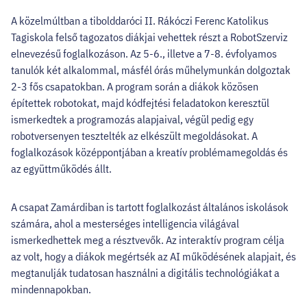
A közelmúltban a tibolddaróci II. Rákóczi Ferenc Katolikus
Tagiskola felső tagozatos diákjai vehettek részt a RobotSzerviz
elnevezésű foglalkozáson. Az 5-6., illetve a 7-8. évfolyamos
tanulók két alkalommal, másfél órás műhelymunkán dolgoztak
2-3 fős csapatokban. A program során a diákok közösen
építettek robotokat, majd kódfejtési feladatokon keresztül
ismerkedtek a programozás alapjaival, végül pedig egy
robotversenyen tesztelték az elkészült megoldásokat. A
foglalkozások középpontjában a kreatív problémamegoldás és
az együttműködés állt.
A csapat Zamárdiban is tartott foglalkozást általános iskolások
számára, ahol a mesterséges intelligencia világával
ismerkedhettek meg a résztvevők. Az interaktív program célja
az volt, hogy a diákok megértsék az AI működésének alapjait, és
megtanulják tudatosan használni a digitális technológiákat a
mindennapokban.