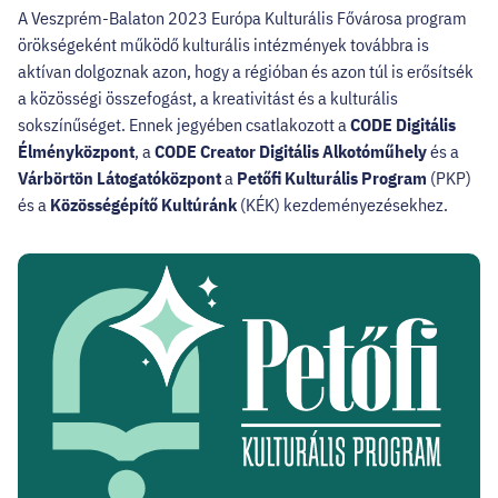
HELLOVEB PROGRAMAJÁNLÓ
A Veszprém-Balaton 2023 Európa Kulturális Fővárosa program
örökségeként működő kulturális intézmények továbbra is
KARRIER
aktívan dolgoznak azon, hogy a régióban és azon túl is erősítsék
a közösségi összefogást, a kreativitást és a kulturális
sokszínűséget. Ennek jegyében csatlakozott a
CODE Digitális
EN
Élményközpont
, a
CODE Creator Digitális Alkotóműhely
és a
Várbörtön Látogatóközpont
a
Petőfi Kulturális Program
(PKP)
Facebook
Instagram
YouTube
Twitter
és a
Közösségépítő Kultúránk
(KÉK) kezdeményezésekhez.