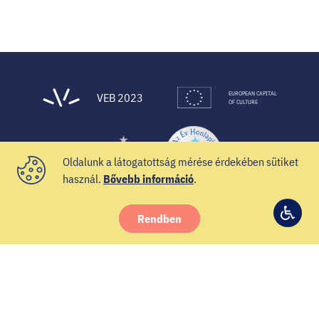
EUROPEAN CAPITAL
VEB 2023
OF CULTURE
Oldalunk a látogatottság mérése érdekében sütiket
használ.
Bővebb információ
.
Rendben
© 2021 Veszprém-Balaton 2023
Hozzá
Facebook
Instagram
YouTube
Spotify
Twitter
beállí
Hírlevél
Impresszum