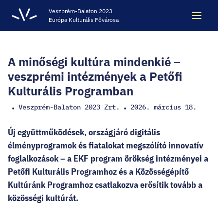
Veszprém-Balaton 2023
Európa Kulturális Fővárosa
Keresés
Keresés
A minőségi kultúra mindenkié –
veszprémi intézmények a Petőfi
Kulturális Programban
ÖRÖKSÉG
Veszprém-Balaton 2023 Zrt.
2026. március 18.
•
•
VESZPRÉM-BALATON 2023 EKF
Új együttműködések, országjáró digitális
élményprogramok és fiatalokat megszólító innovatív
CODE - DIGITÁLIS ÉLMÉNYKÖZPONT
foglalkozások – a EKF program örökség intézményei a
Petőfi Kulturális Programhoz és a Közösségépítő
Kultúránk Programhoz csatlakozva erősítik tovább a
VÁRBÖRTÖN LÁTOGATÓKÖZPONT
közösségi kultúrát.