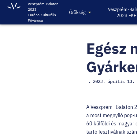
Veszprém-Balaton
Veszprém-Bal
2023
Örökség
2023 EKF
Európa Kulturális
Fővárosa
Egész n
Gyárke
2023. április 13.
•
A Veszprém–Balaton 20
a most megnyíló pop-up
60 külföldi és magyar 
tartó fesztiválnak sz