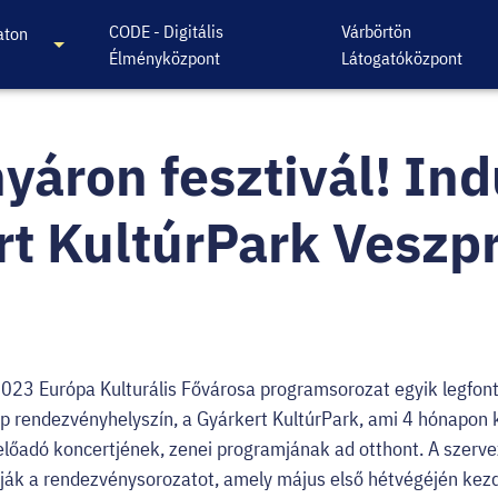
CODE - Digitális
Várbörtön
aton
Élményközpont
Látogatóközpont
yáron fesztivál! Ind
rt KultúrPark Vesz
23 Európa Kulturális Fővárosa programsorozat egyik legfon
 rendezvényhelyszín, a Gyárkert KultúrPark, ami 4 hónapon k
előadó koncertjének, zenei programjának ad otthont. A szerv
ánják a rendezvénysorozatot, amely május első hétvégéjén ke