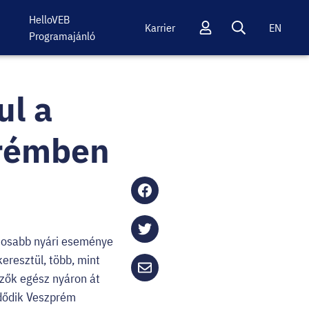
HelloVEB
Karrier
EN
Programajánló
Profil
Keresés
ul a
prémben
Megosztás
Facebookon
tosabb nyári eseménye
Megosztás
eresztül, több, mint
twitteren
ezők egész nyáron át
Küldés
zdődik Veszprém
emailben