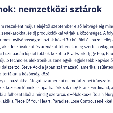
ok: nemzetközi sztárok
m részeként május elejétől szeptember első hétvégéjéig mi
, zenekarokkal és dj produkciókkal várják a közönséget. A fo
most nyilvánosságra hoztak közel 30 külföldi és hazai fellép
, akik fesztiválokat és arénákat töltenek meg szerte a világo
rt színpadán lép fel többek között a Kraftwerk, Iggy Pop, Pau
juló techno és elektronikus zene egyik legjelesebb képviselőj
és dalszerző, Steve Aoki a japán származású, amerikai születé
 a tortákat a közönség közé.
gy el, hazánkba látogat az amerikai nu metál zenei irányzato
ik közösen lépnek színpadra, érkezik még Franz Ferdinand, a
 a felhozatalból a mindig ezerarcú, ex-Molokos-s Roísín Mur
ó, akik a Piece Of Your Heart, Paradise, Lose Control zenéikkel