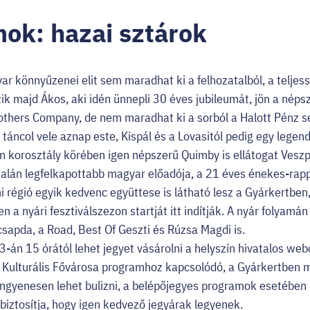
ok: hazai sztárok
 könnyűzenei elit sem maradhat ki a felhozatalból, a teljess
k majd Ákos, aki idén ünnepli 30 éves jubileumát, jön a néps
thers Company, de nem maradhat ki a sorból a Halott Pénz se
táncol vele aznap este, Kispál és a Lovasitól pedig egy legen
n korosztály körében igen népszerű Quimby is ellátogat Vesz
k talán legfelkapottabb magyar előadója, a 21 éves énekes-rap
i régió egyik kedvenc együttese is látható lesz a Gyárkertben
 a nyári fesztiválszezon startját itt indítják. A nyár folyamá
sapda, a Road, Best Of Geszti és Rúzsa Magdi is.
3-án 15 órától lehet jegyet vásárolni a helyszín hivatalos web
 Kulturális Fővárosa programhoz kapcsolódó, a Gyárkertben 
ingyenesen lehet bulizni, a belépőjegyes programok esetébe
biztosítja, hogy igen kedvező jegyárak legyenek.