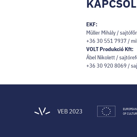
KAPCSOL
EKF:
Müller Mihály / sajtó
+36 30 551 7937 /
mi
VOLT Produkció Kft:
Ábel Nikolett / sajtóre
+36 30 920 8069 /
sa
VEB 2023
EUROPEAN
OF CULTUR