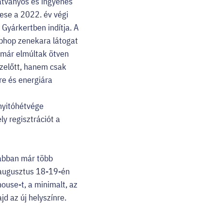
átványos és ingyenes
tese a 2022. év végi
Gyárkertben indítja. A
iphop zenekara látogat
 már elmúltak ötven
zelőtt, hanem csak
tre és energiára
nyitóhétvége
y regisztrációt a
rábban már több
z augusztus 18-19-én
ouse-t, a minimalt, az
jd az új helyszínre.