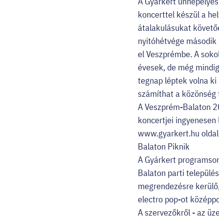
A Gyárkert ünnepélyes
koncerttel készül a he
átalakulásukat követőe
nyitóhétvége második n
el Veszprémbe. A sokol
évesek, de még mindig
tegnap léptek volna ki 
számíthat a közönség 
A Veszprém-Balaton 2
koncertjei ingyenesen 
www.gyarkert.hu olda
Balaton Piknik
A Gyárkert programsor
Balaton parti települé
megrendezésre kerülő, 
electro pop-ot középpon
A szervezőkről - az üz