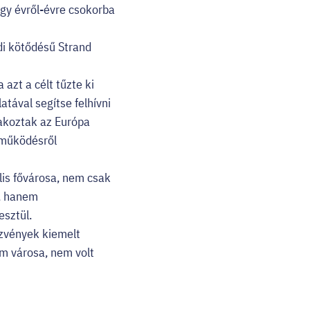
gy évről-évre csokorba
di kötődésű Strand
azt a célt tűzte ki
tával segítse felhívni
lakoztak az Európa
tműködésről
lis fővárosa, nem csak
t, hanem
sztül.
zvények kiemelt
ém városa, nem volt