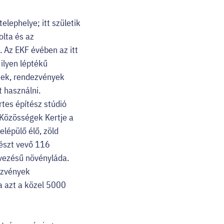
lephelye; itt születik
lta és az
. Az EKF évében az itt
ilyen léptékű
rtek, rendezvények
t használni.
tes építész stúdió
 A Közösségek Kertje a
lépülő élő, zöld
részt vevő 116
rvezésű növényláda.
ezvények
ja azt a közel 5000