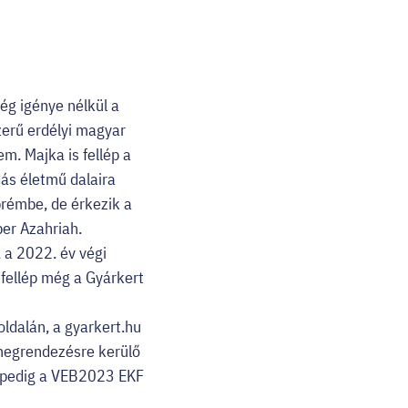
ég igénye nélkül a
zerű erdélyi magyar
m. Majka is fellép a
dás életmű dalaira
prémbe, de érkezik a
per Azahriah.
, a 2022. év végi
n fellép még a Gyárkert
oldalán, a gyarkert.hu
megrendezésre kerülő
n pedig a VEB2023 EKF