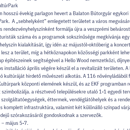
ultúrPark
hosszú évekig parlagon hevert a Balaton Bútorgyár egykori te
Park. A „sebhelyként” emlegetett területet a város megvásáro
s rendezvényhelyszínként formálja újra a veszprémi belvárost
 turisták száma és a programok sokszínűsége megkívánja egy 
elyszín kialakítását, így idén az májustól-októberig a konce
n lesz a terület, míg a hétköznapokon közösségi parkként lehe
p építészeinek segítségével a Hello Wood nemzetközi, díjnyer
os installáció április végére készül el a revitalizált területen.
 kultúráját hirdető művészeti alkotás. A 116 növényládából fe
 Kultúrpark központi elemének készül, és az EKF programban 
 szimbolizálja. a résztvevő településekre utaló 1-1 egyedi te
en szolgáltatóegységek, éttermek, vendéglátóhelyek és a rend
s komplett infrastruktúra, valamint két különálló színpad vár
yidejű szórakozásáról gondoskodnak a szervezők.
 – május 5-7.