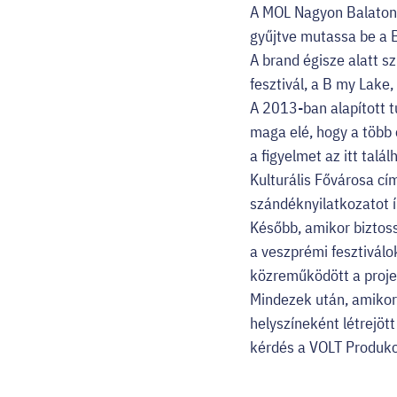
A MOL Nagyon Balaton 
gyűjtve mutassa be a B
A brand égisze alatt s
fesztivál, a B my Lake,
A 2013-ban alapított tu
maga elé, hogy a több 
a figyelmet az itt tal
Kulturális Fővárosa c
szándéknyilatkozatot í
Később, amikor biztoss
a veszprémi fesztivál
közreműködött a proje
Mindezek után, amikor
helyszíneként létrejöt
kérdés a VOLT Produkc