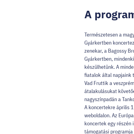
A program
Természetesen a magyar
Gyárkertben koncertezi
zenekar, a Bagossy Bro
Gyárkertben, mindenki 
készülhetünk. A minde
fiatalok által napjain
Vad Fruttik a veszprém
átalakulásukat követően
nagyszínpadán a Tankc
A koncertekre április 1
weboldalon. Az Európa
koncertek egy részén 
támogatási programja 