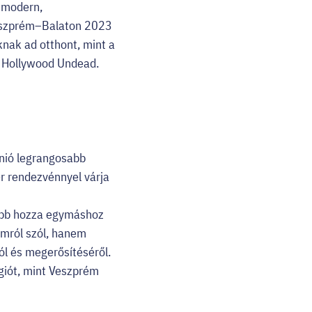
t modern,
 Veszprém–Balaton 2023
nak ad otthont, mint a
és Hollywood Undead.
Unió legrangosabb
er rendezvénnyel várja
lebb hozza egymáshoz
amról szól, hanem
ól és megerősítéséről.
giót, mint Veszprém