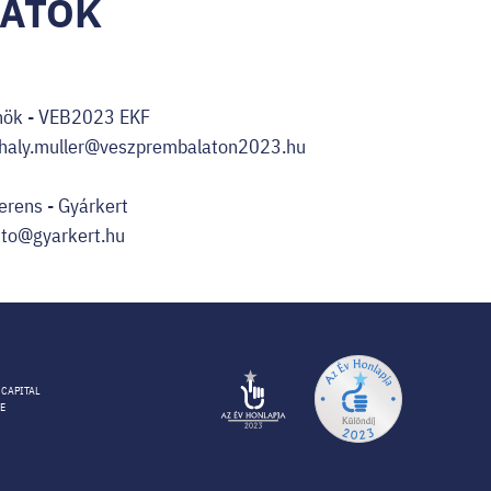
ATOK
főnök - VEB2023 EKF
haly.muller@veszprembalaton2023.hu
ferens - Gyárkert
jto@gyarkert.hu
 CAPITAL
E