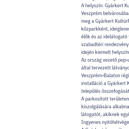
A helyszín: Gyárkert K
Veszprém belvárosában 
meg a Gyárkert Kultúr
közparkként, ideiglene
élők és az idelátogató
szabadtéri rendezvényh
idején kiemelt helyszí
Az ország vezető pop-u
által tervezett látvány
Veszprém-Balaton régió
installáció a Gyárkert
település összefogását
A parkosított terület
kiszolgálására alkalma
látogatót, akiknek eg
Ingyenes nyitóhétvége