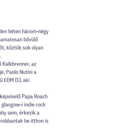
nden héten három-négy
lyamatosan bővülő
őt, köztük sok olyan
n.
l Kalkbrenner, az
e, Paolo Nutini a
sű EDM DJ, aki
t képviselő Papa Roach
 glasgow-i indie rock
phy sem, érkezik a
 robbantak be itthon is