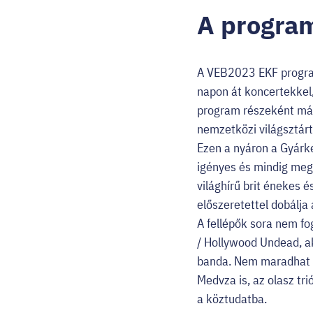
A program
A VEB2023 EKF progra
napon át koncertekkel
program részeként már 
nemzetközi világsztárt
Ezen a nyáron a Gyárke
igényes és mindig megú
világhírű brit énekes 
előszeretettel dobálja
A fellépők sora nem fo
/ Hollywood Undead, ak
banda. Nem maradhat ki
Medvza is, az olasz tri
a köztudatba.