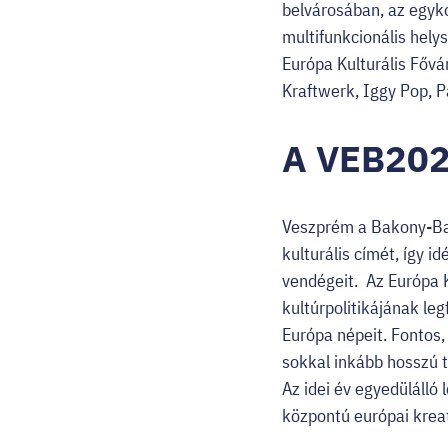
belvárosában, az egyko
multifunkcionális hely
Európa Kulturális Főv
Kraftwerk, Iggy Pop, P
A VEB202
Veszprém a Bakony-Bal
kulturális címét, így 
vendégeit. Az Európa 
kultúrpolitikájának l
Európa népeit. Fontos
sokkal inkább hosszú t
Az idei év egyedülálló
központú európai kreat