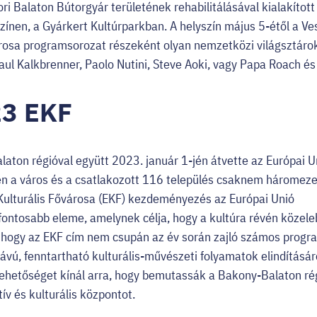
ri Balaton Bútorgyár területének rehabilitálásával kialakítot
színen, a Gyárkert Kultúrparkban. A helyszín május 5-étől a
árosa programsorozat részeként olyan nemzetközi világsztárok
aul Kalkbrenner, Paolo Nutini, Steve Aoki, vagy Papa Roach 
3 EKF
aton régióval együtt 2023. január 1-jén átvette az Európai 
idén a város és a csatlakozott 116 település csaknem háromez
Kulturális Fővárosa (EKF) kezdeményezés az Európai Unió
egfontosabb eleme, amelynek célja, hogy a kultúra révén köze
, hogy az EKF cím nem csupán az év során zajló számos progr
ávú, fenntartható kulturális-művészeti folyamatok elindításár
 lehetőséget kínál arra, hogy bemutassák a Bakony-Balaton ré
ív és kulturális központot.