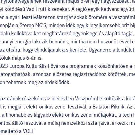
 nyitóhétvégéjének részeként május 5-én egy nagyszabású, l
lyi kötődésű Vad Fruttik zenekar. A régió egyik kedvenc együt
n a nyári fesztiválszezon startját sokak örömére a veszprémi 
apján a Stereo MC’S, minden idők egyik legsikeresebb brit h
dalú kollektíva két meghatározó egyénisége és alapító tagja,
 annyi energia lakozik bennünk, mintha nem huszonöt évvel e
az utcára, hogy elinduljanak a siker felé. Ugyanerre a lendüle
tőlük május 6-án is.
023 Európa Kulturális Fővárosa programnak köszönhetően a 
látogathatóak, azonban előzetes regisztrációhoz kötöttek, mel
lon tehetnek meg az érdeklődők.
ozatának részeként az idei évben Veszprémbe költözik a ko
st is megjárt elektronikus zenei fesztivál, a Balaton Piknik. A
a finomabb és lágyabb elektronikus zenei műfajokat, a tech h
tba állító fesztivál a műfaj nemzetközi sztárjaival érkezik ma
emeltető a VOLT