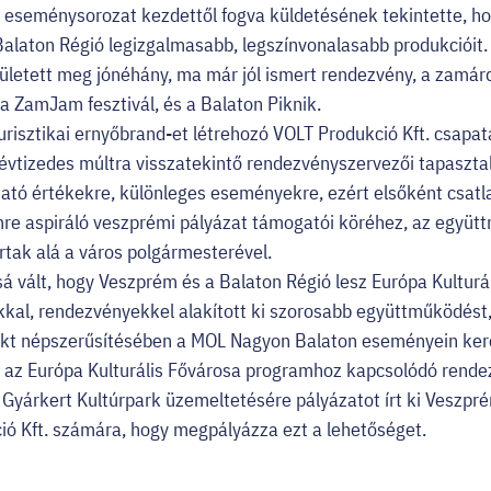
eseménysorozat kezdettől fogva küldetésének tekintette, ho
alaton Régió legizgalmasabb, legszínvonalasabb produkcióit.
zületett meg jónéhány, ma már jól ismert rendezvény, a zamár
 a ZamJam fesztivál, és a Balaton Piknik.
risztikai ernyőbrand-et létrehozó VOLT Produkció Kft. csapata 
évtizedes múltra visszatekintő rendezvényszervezői tapasztala
álható értékekre, különleges eseményekre, ezért elsőként csat
ímre aspiráló veszprémi pályázat támogatói köréhez, az együt
rtak alá a város polgármesterével.
á vált, hogy Veszprém és a Balaton Régió lesz Európa Kulturá
okkal, rendezvényekkel alakított ki szorosabb együttműködés
kt népszerűsítésében a MOL Nagyon Balaton eseményein kere
 az Európa Kulturális Fővárosa programhoz kapcsolódó rende
t Gyárkert Kultúrpark üzemeltetésére pályázatot írt ki Veszpr
ió Kft. számára, hogy megpályázza ezt a lehetőséget.