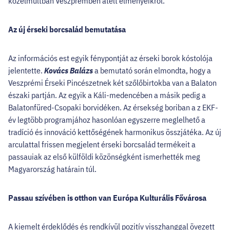
közelmúltban Veszprémben átélt élményeikről.
Az új érseki borcsalád bemutatása
Az információs est egyik fénypontját az érseki borok kóstolója
jelentette.
Kovács Balázs
a bemutató során elmondta, hogy a
Veszprémi Érseki Pincészetnek két szőlőbirtokba van a Balaton
északi partján. Az egyik a Káli-medencében a másik pedig a
Balatonfüred-Csopaki borvidéken. Az érsekség boriban a z EKF-
év legtöbb programjához hasonlóan egyszerre meglelhető a
tradíció és innováció kettőségének harmonikus összjátéka. Az új
arculattal frissen megjelent érseki borcsalád termékeit a
passauiak az első külföldi közönségként ismerhették meg
Magyarország határain túl.
Passau szívében is otthon van Európa Kulturális Fővárosa
A kiemelt érdeklődés és rendkívül pozitív visszhanggal övezett