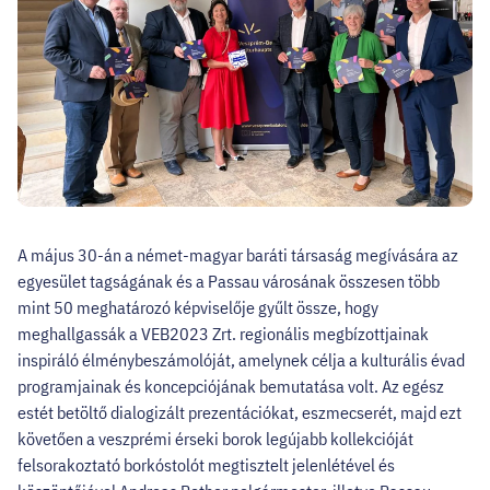
A május 30-án a német-magyar baráti társaság megívására az
egyesület tagságának és a Passau városának összesen több
mint 50 meghatározó képviselője gyűlt össze, hogy
meghallgassák a VEB2023 Zrt. regionális megbízottjainak
inspiráló élménybeszámolóját, amelynek célja a kulturális évad
programjainak és koncepciójának bemutatása volt. Az egész
estét betöltő dialogizált prezentációkat, eszmecserét, majd ezt
követően a veszprémi érseki borok legújabb kollekcióját
felsorakoztató borkóstolót megtisztelt jelenlétével és