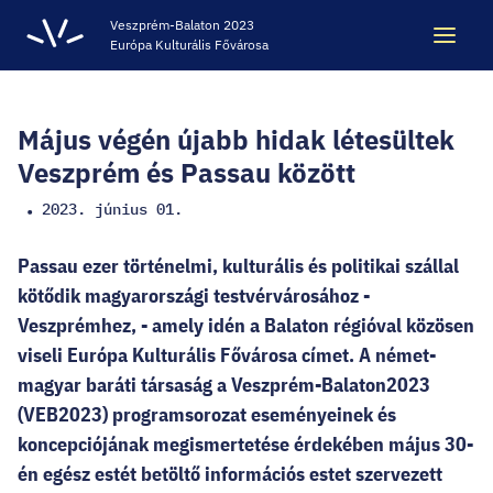
Veszprém-Balaton 2023
Európa Kulturális Fővárosa
Keresés
Keresés
Május végén újabb hidak létesültek
Veszprém és Passau között
2023. június 01.
•
ÖRÖKSÉG
Passau ezer történelmi, kulturális és politikai szállal
VESZPRÉM-BALATON 2023 EKF
kötődik magyarországi testvérvárosához -
Veszprémhez, - amely idén a Balaton régióval közösen
viseli Európa Kulturális Fővárosa címet. A német-
CODE - DIGITÁLIS ÉLMÉNYKÖZPONT
magyar baráti társaság a Veszprém-Balaton2023
(VEB2023) programsorozat eseményeinek és
VÁRBÖRTÖN LÁTOGATÓKÖZPONT
koncepciójának megismertetése érdekében május 30-
én egész estét betöltő információs estet szervezett