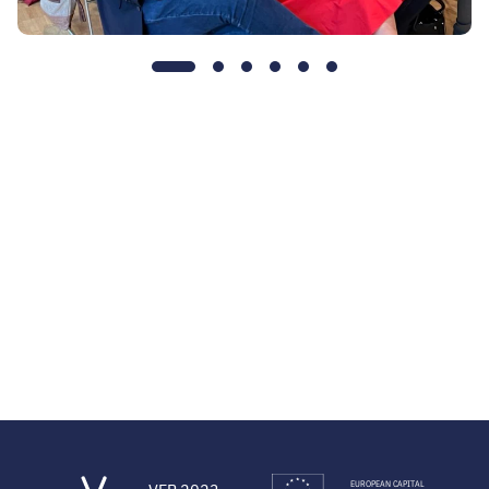
1.
2.
3.
4.
5.
6.
oldal
oldal
oldal
oldal
oldal
oldal
EUROPEAN CAPITAL