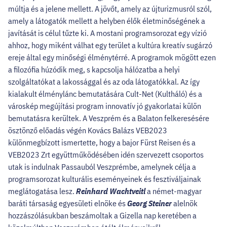
múltja és a jelene mellett. A jövőt, amely az újturizmusról szól,
amely a látogatók mellett a helyben élők életminőségének a
javítását is célul tűzte ki. A mostani programsorozat egy vízió
ahhoz, hogy miként válhat egy terület a kultúra kreatív sugárzó
ereje által egy minőségi élménytérré. A programok mögött ezen
a filozófia húzódik meg, s kapcsolja hálózatba a helyi
szolgáltatókat a lakossággal és az oda látogatókkal. Az így
kialakult élménylánc bemutatására Cult-Net (Kultháló) és a
városkép megújítási program innovatív jó gyakorlatai külön
bemutatásra kerültek. A Veszprém és a Balaton felkeresésére
ösztönző előadás végén Kovács Balázs VEB2023
különmegbízott ismertette, hogy a bajor Fürst Reisen és a
VEB2023 Zrt együttműködésében idén szervezett csoportos
utak is indulnak Passauból Veszprémbe, amelynek célja a
programsorozat kulturális eseményeinek és fesztiváljainak
meglátogatása lesz.
Reinhard Wachtveitl
a német-magyar
baráti társaság egyesületi elnöke és
Georg Steiner
alelnök
hozzászólásukban beszámoltak a Gizella nap keretében a