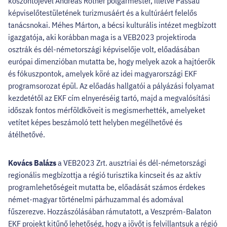
köszöntőjével Andreas Rother polgármester, illetve Passau
képviselőtestületének turizmusáért és a kultúráért felelős
tanácsnokai. Méhes Márton, a bécsi kulturális intézet megbízott
igazgatója, aki korábban maga is a VEB2023 projektiroda
osztrák és dél-németországi képviselője volt, előadásában
európai dimenzióban mutatta be, hogy melyek azok a hajtóerők
és fókuszpontok, amelyek köré az idei magyarországi EKF
programsorozat épül. Az előadás hallgatói a pályázási folyamat
kezdetétől az EKF cím elnyeréséig tartó, majd a megvalósítási
időszak fontos mérföldköveit is megismerhették, amelyeket
vetítet képes beszámoló tett helyben megélhetővé és
átélhetővé.
Kovács Balázs
a VEB2023 Zrt. ausztriai és dél-németországi
regionális megbízottja a régió turisztika kincseit és az aktív
programlehetőségeit mutatta be, előadását számos érdekes
német-magyar történelmi párhuzammal és adomával
fűszerezve. Hozzászólásában rámutatott, a Veszprém-Balaton
EKF projekt kitűnő lehetőség, hogy a jövőt is felvillantsuk a régió