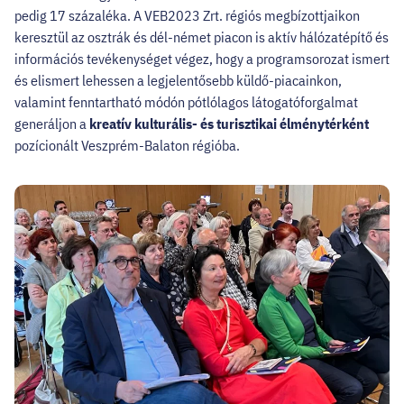
pedig 17 százaléka. A VEB2023 Zrt. régiós megbízottjaikon
keresztül az osztrák és dél-német piacon is aktív hálózatépítő és
információs tevékenységet végez, hogy a programsorozat ismert
és elismert lehessen a legjelentősebb küldő-piacainkon,
valamint fenntartható módón pótlólagos látogatóforgalmat
generáljon a
kreatív kulturális- és turisztikai élménytérként
pozícionált Veszprém-Balaton régióba.