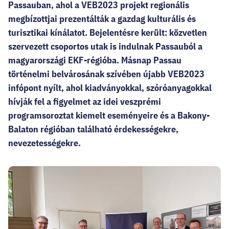
HELLOVEB PROGRAMAJÁNLÓ
Passauban, ahol a VEB2023 projekt regionális
megbízottjai prezentálták a gazdag kulturális és
turisztikai kínálatot. Bejelentésre került: közvetlen
KARRIER
szervezett csoportos utak is indulnak Passauból a
magyarországi EKF-régióba. Másnap Passau
EN
történelmi belvárosának szívében újabb VEB2023
Facebook
Instagram
YouTube
Twitter
infópont nyílt, ahol kiadványokkal, szóróanyagokkal
hívják fel a figyelmet az idei veszprémi
programsoroztat kiemelt eseményeire és a Bakony-
Balaton régióban található érdekességekre,
nevezetességekre.