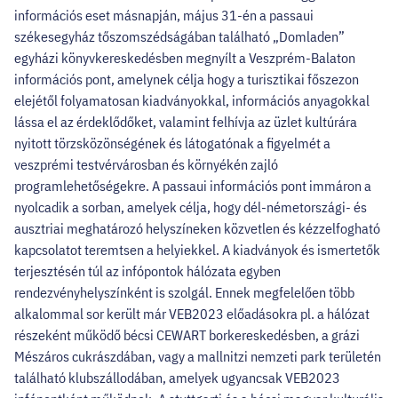
információs eset másnapján, május 31-én a passaui
székesegyház tőszomszédságában található „Domladen”
egyházi könyvkereskedésben megnyílt a Veszprém-Balaton
információs pont, amelynek célja hogy a turisztikai főszezon
elejétől folyamatosan kiadványokkal, információs anyagokkal
lássa el az érdeklődőket, valamint felhívja az üzlet kultúrára
nyitott törzsközönségének és látogatónak a figyelmét a
veszprémi testvérvárosban és környékén zajló
programlehetőségekre. A passaui információs pont immáron a
nyolcadik a sorban, amelyek célja, hogy dél-németországi- és
ausztriai meghatározó helyszíneken közvetlen és kézzelfogható
kapcsolatot teremtsen a helyiekkel. A kiadványok és ismertetők
terjesztésén túl az infópontok hálózata egyben
rendezvényhelyszínként is szolgál. Ennek megfelelően több
alkalommal sor került már VEB2023 előadásokra pl. a hálózat
részeként működő bécsi CEWART borkereskedésben, a grázi
Mészáros cukrászdában, vagy a mallnitzi nemzeti park területén
található klubszállodában, amelyek ugyancsak VEB2023