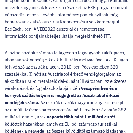
infópontként működnek. A stuttgarti és a bécsi magyar kulturális
intézetek ugyancsak kiveszik a részüket az EKF-programsorozat
népszerűsítésben. További információs pontok nyílnak még
hamarosan az alsó-ausztriai Kremsben és a salzkammerguti
Bad Ischl-ben. A VEB2023 ausztriai és németországi
információs pontjainak teljes listája megtekinthető
ITT
.
Ausztria hazánk számára fajlagosan a legnagyobb küldő-piaca,
ahonnan sok vendég érkezik kulturális motivációval. Az EKF igen
jó hívó szó az osztrák piacon, 2010-ben Pécs esetében 320
százalékkal (!) nőtt az Ausztriából érkező vendégforgalom az
akkoriban EKF-címet viselő dél-dunántúli városban. Az előzetes
várakozások és foglalások alapján idén
Veszprémben és a
környék szálláshelyein is megugrott az Ausztriából érkező
vendégek száma.
Az osztrák utazók magyarországi költése pl.
az elmúlt tíz évben háromszorosára nőtt, tavaly az év során 382
milliárd forintot, azaz
naponta több mint 1 milliárd eurót
költöttek hazánkban, amely az EU-ból származó turisztikai
költésnek a negyede, az összes külfölditől származó kiadásnak