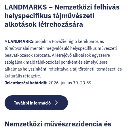
HELLOVEB PROGRAMAJÁNLÓ
LANDMARKS – Nemzetközi felhívás
helyspecifikus tájművészeti
KARRIER
alkotások létrehozására
EN
A
LANDMARKS
projekt a Považie régió kerékpáros és
Facebook
Instagram
YouTube
Twitter
túraútvonalai mentén megvalósuló helyspecifikus művészeti
beavatkozások sorozata. A létrejövő alkotások egyszerre
szolgálnak majd tájékozódási pontként és elmélyülésre
alkalmas helyszínként, reflektálva a táj történeti, természeti és
kulturális rétegeire.
Jelentkezési határidő:
2026. június 30. 23:59
További információ
Nemzetközi művészrezidencia és