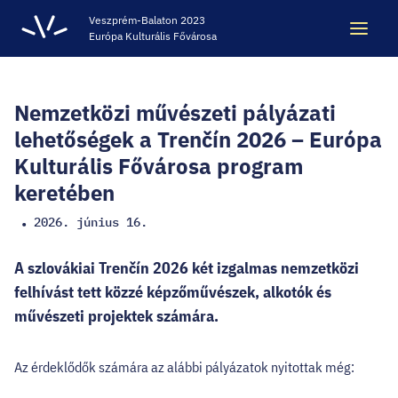
Veszprém-Balaton 2023
Európa Kulturális Fővárosa
Keresés
Keresés
Nemzetközi művészeti pályázati
lehetőségek a Trenčín 2026 – Európa
Kulturális Fővárosa program
ÖRÖKSÉG
keretében
2026. június 16.
•
VESZPRÉM-BALATON 2023 EKF
A szlovákiai Trenčín 2026 két izgalmas nemzetközi
CODE - DIGITÁLIS ÉLMÉNYKÖZPONT
felhívást tett közzé képzőművészek, alkotók és
művészeti projektek számára.
VÁRBÖRTÖN LÁTOGATÓKÖZPONT
Az érdeklődők számára az alábbi pályázatok nyitottak még: