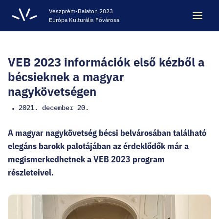
Veszprém-Balaton 2023
Európa Kulturális Fővárosa
Keresés
Keresés
VEB 2023 információk első kézből a
bécsieknek a magyar
nagykövetségen
ÖRÖKSÉG
2021. december 20.
•
VESZPRÉM-BALATON 2023 EKF
A magyar nagykövetség bécsi belvárosában található
elegáns barokk palotájában az érdeklődők már a
CODE - DIGITÁLIS ÉLMÉNYKÖZPONT
megismerkedhetnek a VEB 2023 program
részleteivel.
VÁRBÖRTÖN LÁTOGATÓKÖZPONT