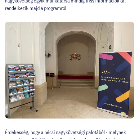
nagykövetség egyik munkatársa mindig friss információkkal
rendelkezik majd a programról.
Érdekesség, hogy a bécsi nagykövetségi palotából - melynek