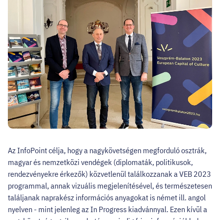
HELLOVEB PROGRAMAJÁNLÓ
KARRIER
EN
Facebook
Instagram
YouTube
Twitter
Az InfoPoint célja, hogy a nagykövetségen megforduló osztrák,
magyar és nemzetközi vendégek (diplomaták, politikusok,
rendezvényekre érkezők) közvetlenül találkozzanak a VEB 2023
programmal, annak vizuális megjelenítésével, és természetesen
találjanak naprakész információs anyagokat is német ill. angol
nyelven - mint jelenleg az In Progress kiadvánnyal. Ezen kívül a