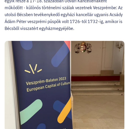
egyik része a 17-18. században Udvari Kancellériaként
működött - különös történelmi szálak vezetnek Veszprémbe: Az
utolsó Bécsben tevékenykedő egyházi kancellár ugyanis Acsády
Ádám Péter veszprémi püspök volt 1726-tól 1732-ig, amikor is
Bécsből visszatért egyházmegyéjébe.