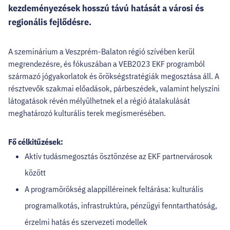
HELLOVEB PROGRAMAJÁNLÓ
kezdeményezések hosszú távú hatását a városi és
regionális fejlődésre.
KARRIER
A szeminárium a Veszprém-Balaton régió szívében kerül
megrendezésre, és fókuszában a VEB2023 EKF programból
EN
származó jógyakorlatok és örökségstratégiák megosztása áll. A
Facebook
Instagram
YouTube
Twitter
résztvevők szakmai előadások, párbeszédek, valamint helyszíni
látogatások révén mélyülhetnek el a régió átalakulását
meghatározó kulturális terek megismerésében.
Fő célkitűzések:
Aktív tudásmegosztás ösztönzése az EKF partnervárosok
között
A programörökség alappilléreinek feltárása: kulturális
programalkotás, infrastruktúra, pénzügyi fenntarthatóság,
érzelmi hatás és szervezeti modellek