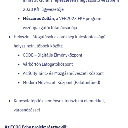
infrastruktúrális fejlesztéseit megvalósító Veszprém
2030 Kft. ügyvezetője
Mészáros Zoltán
, a VEB2023 EKF program
vezérigazgatói főtanácsadója
Helyszíni látogatások az örökség kulcsfontosságú
helyszínein, többek között:
CODE – Digitális Élményközpont
Várbörtön Látogatóközpont
ActiCity Tánc- és Mozgásművészeti Központ
Modern Művészeti Központ (Balatonfüred)
Kapcsolatépítő események turisztikai elemekkel,
városnézéssel
Az ECOC Echo projekt résztvevői: