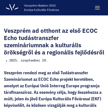
Veszprém-Balaton 2023
Európa Kulturális Fővárosa
Keresés
Keresés
Veszprém ad otthont az első ECOC
Echo tudástranszfer
szemináriumnak a kulturális
ÖRÖKSÉG
örökségről és a regionális fejlődésről
2025. szeptember 24.
•
VESZPRÉM-BALATON 2023 EKF
Veszprém rendezi meg az első Tudástranszfer
CODE - DIGITÁLIS ÉLMÉNYKÖZPONT
Szemináriumot az ECOC Echo projekt keretében,
amelyet az Európai Unió Interreg Europe programja
társfinanszíroz. Az esemény célja, hogy összehozza a
VÁRBÖRTÖN LÁTOGATÓKÖZPONT
múlt, jelen és jövő Európa Kulturális Fővárosai (EKF)
képviselőit, és közösen vizsgálják meg a kulturális