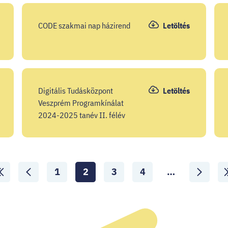
CODE szakmai nap házirend
Letöltés
Digitális Tudásközpont
Letöltés
Veszprém Programkínálat
2024-2025 tanév II. félév
1
2
3
4
…
Lapozás
Aktuális
Lapozás
Lapozás
ide:
oldal:
ide:
ide:
ső
Előző
Következő
Ut
al
oldal
oldal
old