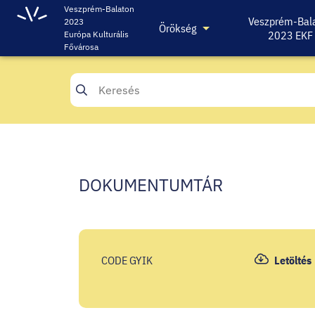
Veszprém-Balaton
Veszprém-Bal
2023
Örökség
2023 EKF
Európa Kulturális
Fővárosa
DOKUMENTUMTÁR
CODE GYIK
Letöltés