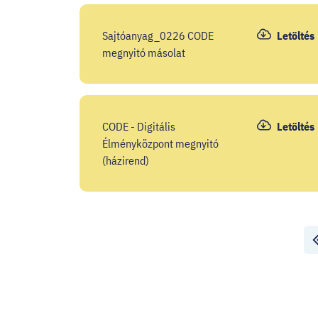
Sajtóanyag_0226 CODE
Letöltés
megnyitó másolat
CODE - Digitális
Letöltés
Élményközpont megnyitó
(házirend)
Lapozó
El
old