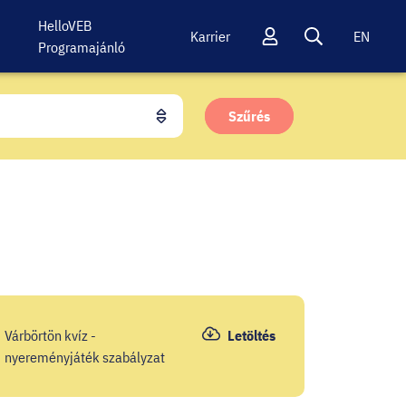
HelloVEB
Karrier
EN
Programajánló
Profil
Keresés
Szűrés
Várbörtön kvíz -
Letöltés
nyereményjáték szabályzat