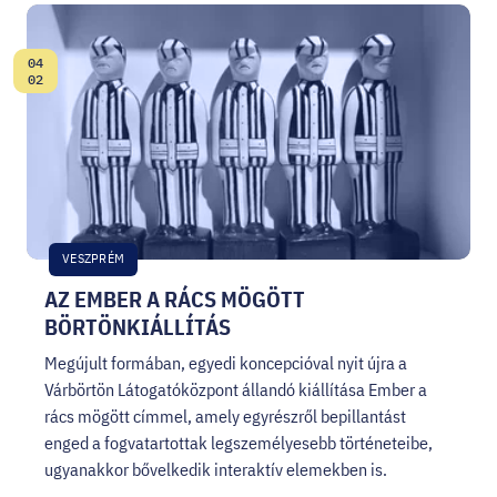
04
Dátum:
02
VESZPRÉM
AZ EMBER A RÁCS MÖGÖTT
BÖRTÖNKIÁLLÍTÁS
Megújult formában, egyedi koncepcióval nyit újra a
Várbörtön Látogatóközpont állandó kiállítása Ember a
rács mögött címmel, amely egyrészről bepillantást
enged a fogvatartottak legszemélyesebb történeteibe,
ugyanakkor bővelkedik interaktív elemekben is.