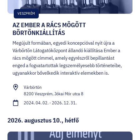
VESZPRÉM
AZ EMBER A RÁCS MÖGÖTT
BÖRTÖNKIÁLLÍTÁS
Megújult formában, egyedi koncepcióval nyit újra a
Várbörtön Látogatóközpont állandó kiállítása Ember a
rács mögött címmel, amely egyrészről bepillantást
enged a fogvatartottak legszemélyesebb történeteibe,
ugyanakkor bővelkedik interaktív elemekben is.
Várbörtön
8200 Veszprém, Jókai Mór utca 8
2024. 04. 02. - 2026. 12. 31.
2026. augusztus 10., hétfő