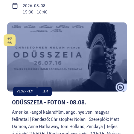
2026. 08. 08.
15:30 - 16:40
08
Dátum:
08
VESZPRÉM
FILM
ODÜSSZEIA - FOTON - 08.08.
Amerikai-angol kalandfilm, angol nyelven, magyar
felirattal | Rendező: Christopher Nolan | Szereplők: Matt
Damon, Anne Hathaway, Tom Holland, Zendaya | Teljes
árú jegy: 2 550 Ft | Kedvezményes jegy: 2 150 Ft (6 éves