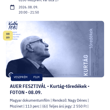
2026. 08. 09.
20:00 - 21:50
08
Dátum:
09
VESZPRÉM
FILM
AUER FESZTIVÁL - Kurtág-töredékek -
FOTON - 08.09.
Magyar dokumentumfilm | Rendező: Nagy Dénes |
Mozinet | 113 perc | (6)| Teljes árú jegy: 2 550 Ft |