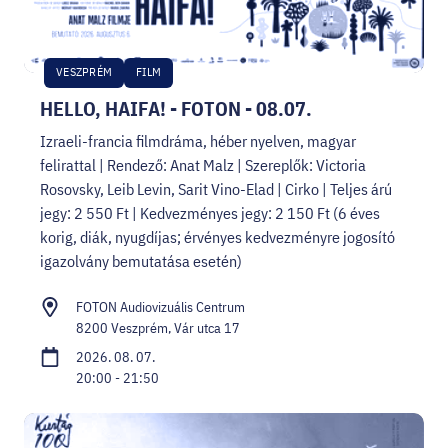
HELLOVEB PROGRAMAJÁNLÓ
KARRIER
VESZPRÉM
FILM
HELLO, HAIFA! - FOTON - 08.07.
EN
Izraeli-francia filmdráma, héber nyelven, magyar
felirattal | Rendező: Anat Malz | Szereplők: Victoria
Facebook
Instagram
YouTube
Twitter
Rosovsky, Leib Levin, Sarit Vino-Elad | Cirko | Teljes árú
jegy: 2 550 Ft | Kedvezményes jegy: 2 150 Ft (6 éves
korig, diák, nyugdíjas; érvényes kedvezményre jogosító
igazolvány bemutatása esetén)
FOTON Audiovizuális Centrum
8200 Veszprém, Vár utca 17
2026. 08. 07.
20:00 - 21:50