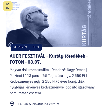
08
Dátum:
07
VESZPRÉM
FILM
AUER FESZTIVÁL - Kurtág-töredékek -
FOTON - 08.07.
Magyar dokumentumfilm | Rendező: Nagy Dénes |
Mozinet | 113 perc | (6)| Teljes árú jegy: 2 550 Ft |
Kedvezményes jegy: 2 150 Ft (6 éves korig, diák,
nyugdíjas; érvényes kedvezményre jogosító igazolvány
bemutatása esetén)
FOTON Audiovizuális Centrum