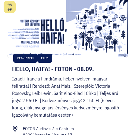
08
Dátum:
09
VESZPRÉM
FILM
HELLO, HAIFA! - FOTON - 08.09.
Izraeli-francia filmdráma, héber nyelven, magyar
felirattal | Rendező: Anat Malz | Szereplők: Victoria
Rosovsky, Leib Levin, Sarit Vino-Elad | Cirko | Teljes árú
jegy: 2 550 Ft | Kedvezményes jegy: 2 150 Ft (6 éves
korig, diák, nyugdíjas; érvényes kedvezményre jogosító
igazolvány bemutatása esetén)
FOTON Audiovizuális Centrum
8200 Veszprém, Vár utca 17