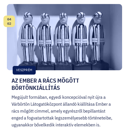
04
Dátum:
02
VESZPRÉM
AZ EMBER A RÁCS MÖGÖTT
BÖRTÖNKIÁLLÍTÁS
Megújult formában, egyedi koncepcióval nyit újra a
Várbörtön Látogatóközpont állandó kiállítása Ember a
rács mögött címmel, amely egyrészről bepillantást
enged a fogvatartottak legszemélyesebb történeteibe,
ugyanakkor bővelkedik interaktív elemekben is.