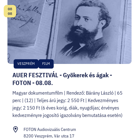
08
Dátum:
08
VESZPRÉM
FILM
AUER FESZTIVÁL - Gyökerek és ágak -
FOTON - 08.08.
Magyar dokumentumfilm | Rendező: Bárány László | 65
perc | (12) | Teljes árú jegy: 2 550 Ft | Kedvezményes
jegy: 2 150 Ft (6 éves korig, diák, nyugdíjas; érvényes
kedvezményre jogosító igazolvány bemutatása esetén)
FOTON Audiovizuális Centrum
8200 Veszprém, Vár utca 17