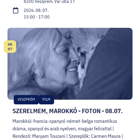
8200 Veszprém, Vár utca 17
2026. 08. 07.
15:00 - 17:00
08
Dátum:
07
VESZPRÉM
FILM
SZERELMEM, MAROKKÓ - FOTON - 08.07.
Marokkói-francia-spanyol-német-belga romantikus
dráma, spanyol és arab nyelven, magyar felirattal |
Rendező: Maryam Touzani | Szereplők: Carmen Maura |