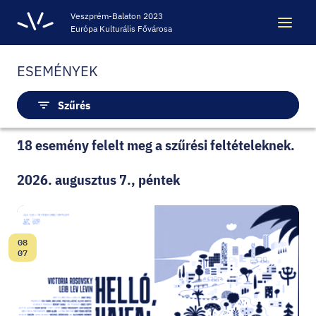
Veszprém-Balaton 2023
Európa Kulturális Fővárosa
ESEMÉNYEK
Keresés
Keresés
Szűrés
ÖRÖKSÉG
18 esemény felelt meg a szűrési feltételeknek.
2026. augusztus 7., péntek
VESZPRÉM-BALATON 2023 EKF
CODE - DIGITÁLIS ÉLMÉNYKÖZPONT
08
Dátum:
07
VÁRBÖRTÖN LÁTOGATÓKÖZPONT