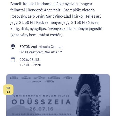
Izraeli-francia filmdráma, héber nyelven, magyar
felirattal | Rendező: Anat Malz | Szereplők: Victoria
Rosovsky, Leib Levin, Sarit Vino-Elad | Cirko | Teljes árú
jegy: 2 550 Ft | Kedvezményes jegy: 2 150 Ft (6 éves
korig, diák, nyugdíjas; érvényes kedvezményre jogosító
igazolvány bemutatása esetén)
FOTON Audiovizuális Centrum
8200 Veszprém, Vár utca 17
2026. 08. 13.
17:30 - 19:20
08
Dátum:
13