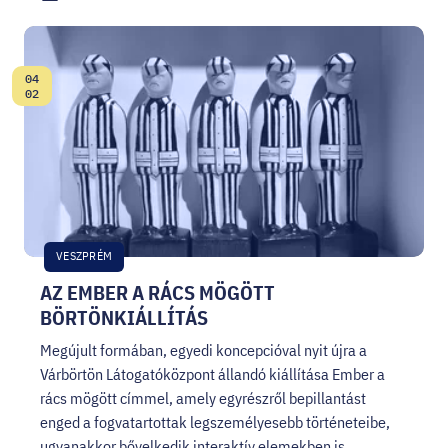
04
Dátum:
02
VESZPRÉM
AZ EMBER A RÁCS MÖGÖTT
BÖRTÖNKIÁLLÍTÁS
Megújult formában, egyedi koncepcióval nyit újra a
Várbörtön Látogatóközpont állandó kiállítása Ember a
rács mögött címmel, amely egyrészről bepillantást
enged a fogvatartottak legszemélyesebb történeteibe,
ugyanakkor bővelkedik interaktív elemekben is.