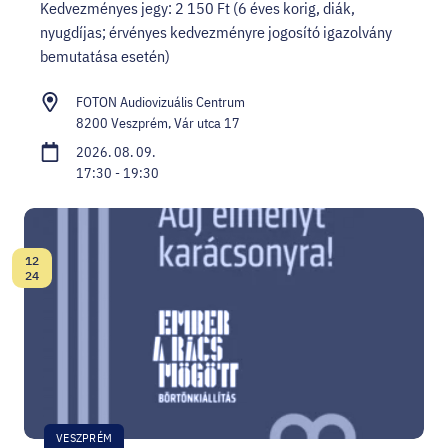
Kedvezményes jegy: 2 150 Ft (6 éves korig, diák,
nyugdíjas; érvényes kedvezményre jogosító igazolvány
bemutatása esetén)
FOTON Audiovizuális Centrum
8200 Veszprém, Vár utca 17
2026. 08. 09.
17:30 - 19:30
12
Dátum:
24
VESZPRÉM