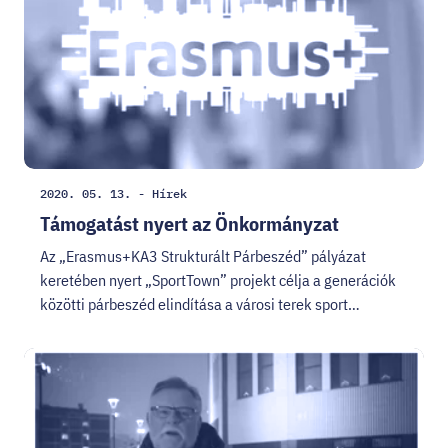
Létrehozás
Kategória:
2020. 05. 13.
-
Hírek
dátuma:
Támogatást nyert az Önkormányzat
Az „Erasmus+KA3 Strukturált Párbeszéd” pályázat
keretében nyert „SportTown” projekt célja a generációk
közötti párbeszéd elindítása a városi terek sport…