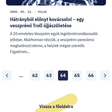
Létrehozás
Kategória:
2020. 05. 12.
-
Hírek
dátuma:
Hátrányból előnyt kovácsolni – egy
veszprémi Troll újjászületése
A 20 emeletes Veszprém egyik legellentmondásosabb
jelképe. Akárhonnan nézzük, a veszprémi panoráma
meghatározó eleme, a helyiek mégse szeretik.
Figyelmen…
Lapozó
…
62
63
64
65
66
Lapozás
Lapozás
Aktuális
Lapozás
Lapozás
ide:
ide:
oldal:
ide:
ide:
Előző
Követ
oldal
oldal
Vissza a főoldalra