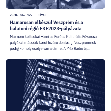
Létrehozás
Kategória:
2020. 05. 12.
-
Hírek
dátuma:
Hamarosan elkészül Veszprém és a
balatoni régió EKF2023-pályázata
Már nem kell sokat várni az Európa Kulturális Fővárosa
pályázat második körét lezáró döntésig, Veszprémnek
pedig komoly esélye van a címre. A Méz Rádió új…