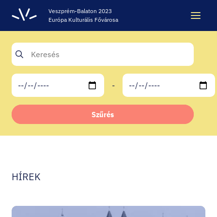
Veszprém-Balaton 2023
Európa Kulturális Fővárosa
Keresés
Keresés
-
ÖRÖKSÉG
Szűrés
VESZPRÉM-BALATON 2023 EKF
CODE - DIGITÁLIS ÉLMÉNYKÖZPONT
HÍREK
VÁRBÖRTÖN LÁTOGATÓKÖZPONT