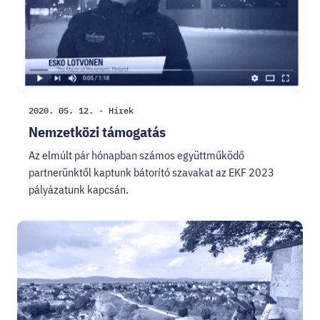
Létrehozás
Kategória:
2020. 05. 12.
-
Hírek
dátuma:
Nemzetközi támogatás
Az elmúlt pár hónapban számos együttműködő
partnerünktől kaptunk bátorító szavakat az EKF 2023
pályázatunk kapcsán.