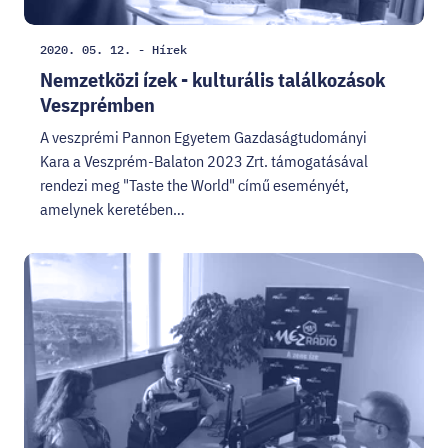
Létrehozás
Kategória:
2020. 05. 12.
-
Hírek
dátuma:
Nemzetközi ízek - kulturális találkozások
Veszprémben
A veszprémi Pannon Egyetem Gazdaságtudományi
Kara a Veszprém-Balaton 2023 Zrt. támogatásával
rendezi meg "Taste the World" című eseményét,
amelynek keretében…