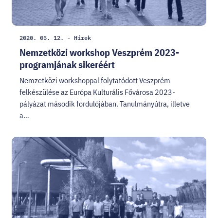
Létrehozás
Kategória:
2020. 05. 12.
-
Hírek
dátuma:
Nemzetközi workshop Veszprém 2023-
programjának sikeréért
Nemzetközi workshoppal folytatódott Veszprém
felkészülése az Európa Kulturális Fővárosa 2023-
pályázat második fordulójában. Tanulmányútra, illetve
a…