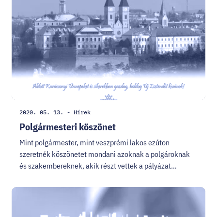
HELLOVEB PROGRAMAJÁNLÓ
KARRIER
EN
Facebook
Instagram
YouTube
Twitter
Létrehozás
Kategória:
2020. 05. 13.
-
Hírek
dátuma:
Polgármesteri köszönet
Mint polgármester, mint veszprémi lakos ezúton
szeretnék köszönetet mondani azoknak a polgároknak
és szakembereknek, akik részt vettek a pályázat…