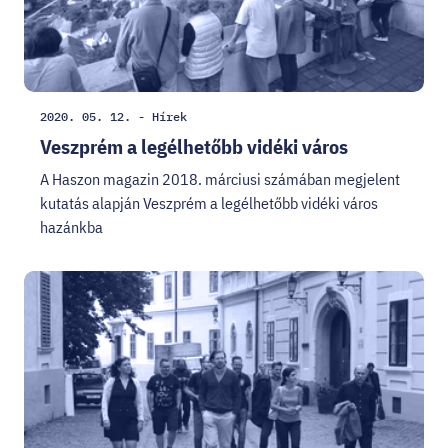
Létrehozás
Kategória:
2020. 05. 12.
-
Hírek
dátuma:
Veszprém a legélhetőbb vidéki város
A Haszon magazin 2018. márciusi számában megjelent
kutatás alapján Veszprém a legélhetőbb vidéki város
hazánkba