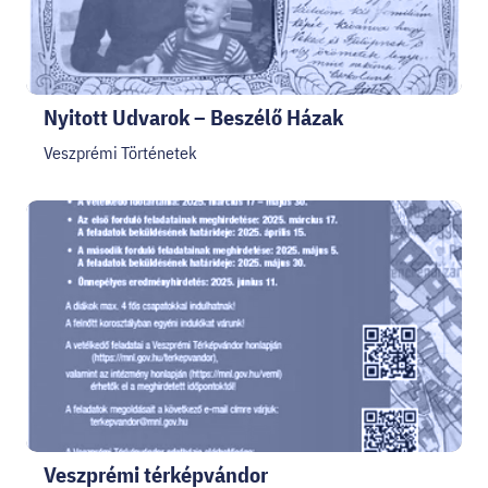
Nyitott Udvarok – Beszélő Házak
Veszprémi Történetek
Veszprémi térképvándor