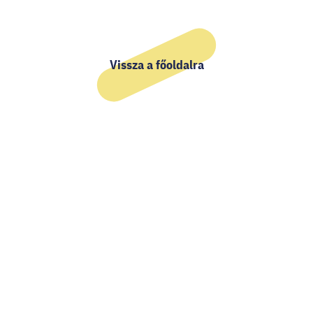
Első
Előző
oldal
oldal
Vissza a főoldalra