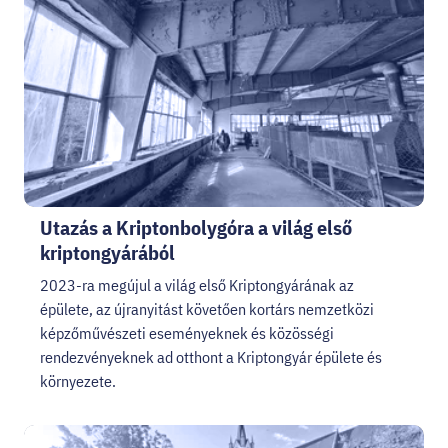
HELLOVEB PROGRAMAJÁNLÓ
KARRIER
EN
Facebook
Instagram
YouTube
Twitter
Utazás a Kriptonbolygóra a világ első
kriptongyárából
2023-ra megújul a világ első Kriptongyárának az
épülete, az újranyitást követően kortárs nemzetközi
képzőművészeti eseményeknek és közösségi
rendezvényeknek ad otthont a Kriptongyár épülete és
környezete.