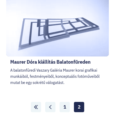
Maurer Dóra kiállítás Balatonfüreden
A balatonfüredi Vaszary Galéria Maurer korai grafikai
munkáiból, festményeiből, konceptuális fotóműveiből
mutat be egy sokrétű válogatást.
Lapozó
1
2
Lapozás
Aktuális
ide:
oldal: