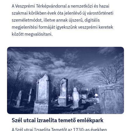
A Veszprémi Térképvándorral a nemzetközi és hazai
szakmai körökben évek óta jelenlévő új várostörténeti
személetmódot, illetve annak újszerű, digitális
megjelenítési formáját igyekszünk veszprémi keretek
között megvalósítani.
Szél utcai izraelita temető emlékpark
A Szél utcai Izraelita Temetőt az 1730-as években