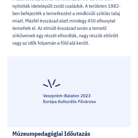
nyitották idetelepült zsidó családok. A területen 1882-
ben befejezték a temetkezést a rendkívüli sziklás talaj
miatt. Másfél évszázad alatt mindegy 450 elhunytat
temettek el. Az elmúlt évszázad során a temető
sírköveinek egy részét elhordták, nagy részük eltörött
vagy az idők folyamán a föld alá került.
Múzeumpedagógiai Időutazás