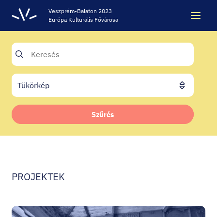
Veszprém-Balaton 2023
Európa Kulturális Fővárosa
Keresés
Keresés
ÖRÖKSÉG
Szűrés
VESZPRÉM-BALATON 2023 EKF
CODE - DIGITÁLIS ÉLMÉNYKÖZPONT
PROJEKTEK
VÁRBÖRTÖN LÁTOGATÓKÖZPONT