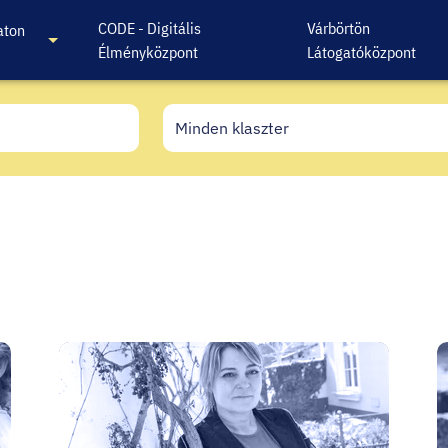
CODE - Digitális
Várbörtön
aton
Élményközpont
Látogatóközpont