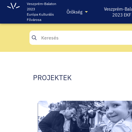
Veszprém-Balaton
Veszprém-Bal
2023
Örökség
2023 EKF
Európa Kulturális
Fővárosa
PROJEKTEK