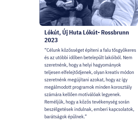
Lókút, Új Huta Lókút- Rossbrunn
2023
“Célunk közösséget építeni a falu tősgyökeres
és az utóbbi időben betelepült lakóiból. Nem
szeretnénk, hogy a helyi hagyományok
teljesen elfelejtődjenek, olyan kreatív módon
szeretnénk megújítani azokat, hogy az így
megálmodott programok minden korosztály
számára kellően motíválóak legyenek.
Reméljük, hogy a közös tevékenység során
beszélgetések indulnak, emberi kapcsolatok,
barátságok épülnek.”