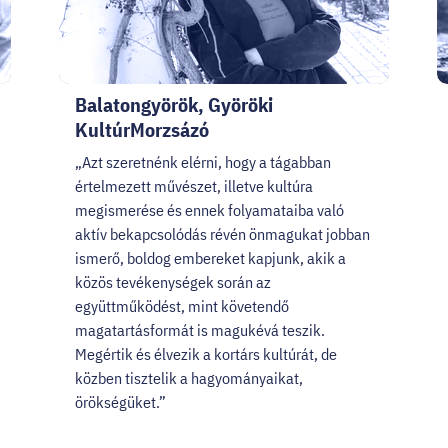
Balatongyörök, Györöki
KultúrMorzsázó
„Azt szeretnénk elérni, hogy a tágabban
értelmezett művészet, illetve kultúra
megismerése és ennek folyamataiba való
aktív bekapcsolódás révén önmagukat jobban
ismerő, boldog embereket kapjunk, akik a
közös tevékenységek során az
együttműködést, mint követendő
magatartásformát is magukévá teszik.
Megértik és élvezik a kortárs kultúrát, de
közben tisztelik a hagyományaikat,
örökségüket.”