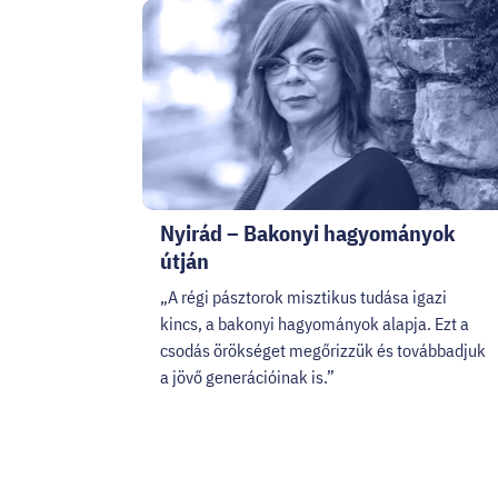
Nyirád – Bakonyi hagyományok
útján
„A régi pásztorok misztikus tudása igazi
kincs, a bakonyi hagyományok alapja. Ezt a
csodás örökséget megőrizzük és továbbadjuk
a jövő generációinak is.”
Lapozó