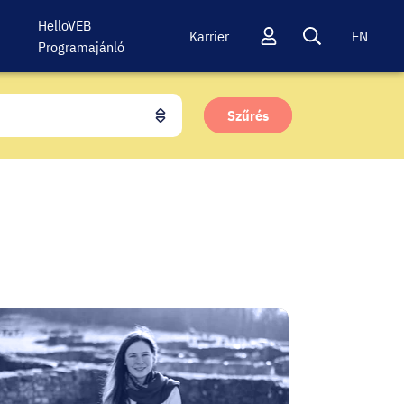
HelloVEB
Karrier
EN
Programajánló
Profil
Keresés
Szűrés