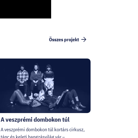
Összes projekt
A veszprémi dombokon túl
A veszprémi dombokon túl kortárs cirkusz,
tánc és keleti hangzásvilág vár –