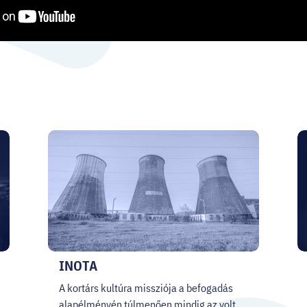
INOTA
A kortárs kultúra missziója a befogadás
alapélményén túlmenően mindig az volt,