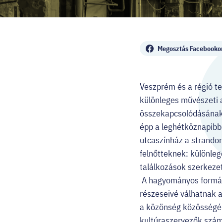
Megosztás
Megosztás Facebooko
Veszprém és a régió te
különleges művészeti 
összekapcsolódásának
épp a leghétköznapibb 
utcaszínház a strandon
felnőtteknek: különle
találkozások szerkez
A hagyományos formákb
részeseivé válhatnak a
a közönség közösségé v
kultúraszervezők szám