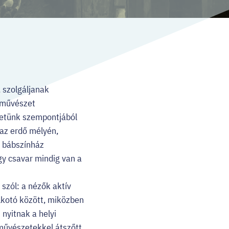
 szolgáljanak
 művészet
etünk szempontjából
 az erdő mélyén,
n bábszínház
y csavar mindig van a
zól: a nézők aktív
alkotó között, miközben
nyitnak a helyi
művészetekkel átszőtt