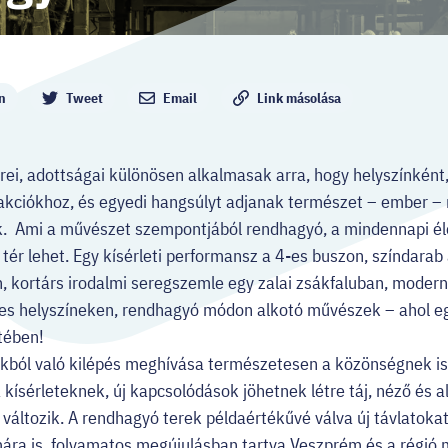
n
Tweet
Email
Link másolása
rei, adottságai különösen alkalmasak arra, hogy helyszínként,
akciókhoz, és egyedi hangsúlyt adjanak természet – ember –
. Ami a művészet szempontjából rendhagyó, a mindennapi él
tér lehet. Egy kísérleti performansz a 4-es buszon, színdarab
, kortárs irodalmi seregszemle egy zalai zsákfaluban, moder
ges helyszíneken, rendhagyó módon alkotó művészek – ahol eg
etében!
ól való kilépés meghívása természetesen a közönségnek is s
 kísérleteknek, új kapcsolódások jöhetnek létre táj, néző és 
áltozik. A rendhagyó terek példaértékűvé válva új távlatokat 
ára is, folyamatos megújulásban tartva Veszprém és a régió 