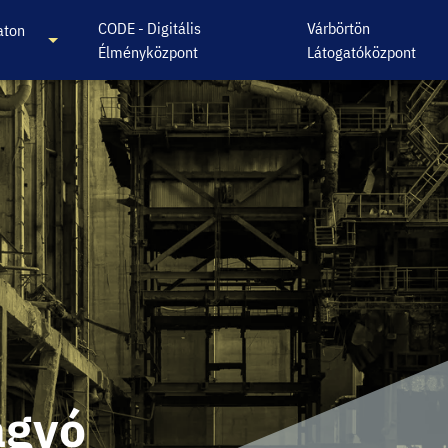
CODE - Digitális
Várbörtön
aton
Élményközpont
Látogatóközpont
agyó