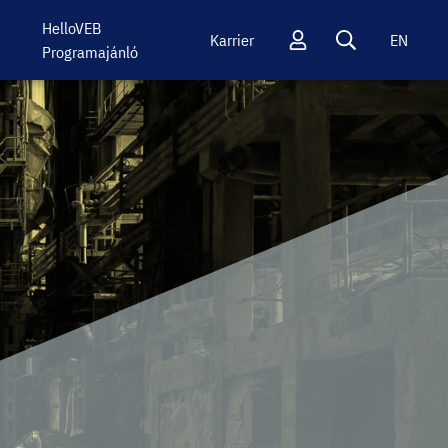
HelloVEB
Karrier
EN
Programajánló
Profil
Keresés