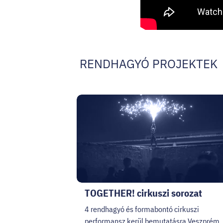
RENDHAGYÓ PROJEKTEK
TOGETHER! cirkuszi sorozat
4 rendhagyó és formabontó cirkuszi
performansz kerül bemutatásra Veszprém