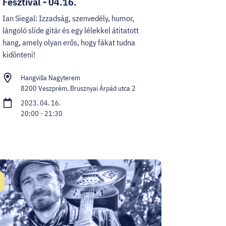
Fesztivál - 04.16.
Ian Siegal: Izzadság, szenvedély, humor,
lángoló slide gitár és egy lélekkel átitatott
hang, amely olyan erős, hogy fákat tudna
kidönteni!
Hangvilla Nagyterem
8200 Veszprém, Brusznyai Árpád utca 2
2023. 04. 16.
20:00 - 21:30
átum: