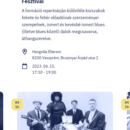
Fesztivál
A formáció repertoárján különféle korszakok
fekete és fehér előadóinak szerzeményei
szerepelnek, ismert és kevésbé ismert blues
(illetve blues közeli) dalok megcsavarva,
áthangszerelve.
Hangvilla Étterem
8200 Veszprém, Brusznyai Árpád utca 2
2023. 04. 15.
17:30 - 19:00
04
04
Dátum:
D
16
16