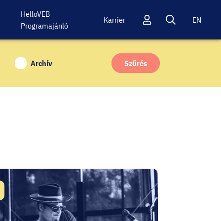
HelloVEB
Karrier
EN
Programajánló
Profil
Keresés
Archív
Szűrés
átum: