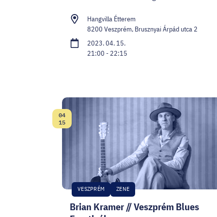
Hangvilla Étterem
8200 Veszprém, Brusznyai Árpád utca 2
2023. 04. 15.
21:00 - 22:15
04
Dátum:
15
VESZPRÉM
ZENE
Brian Kramer // Veszprém Blues