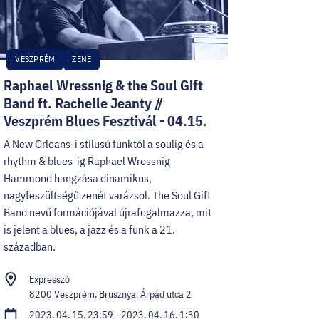
VESZPRÉM
ZENE
Raphael Wressnig & the Soul Gift
Band ft. Rachelle Jeanty //
Veszprém Blues Fesztivál - 04.15.
A New Orleans-i stílusú funktól a soulig és a
rhythm & blues-ig Raphael Wressnig
Hammond hangzása dinamikus,
nagyfeszültségű zenét varázsol. The Soul Gift
Band nevű formációjával újrafogalmazza, mit
is jelent a blues, a jazz és a funk a 21.
században.
Expresszó
8200 Veszprém, Brusznyai Árpád utca 2
2023. 04. 15. 23:59 - 2023. 04. 16. 1:30