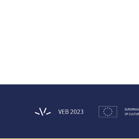
Lapozó
VEB 2023
EUROPEAN
OF CULTUR