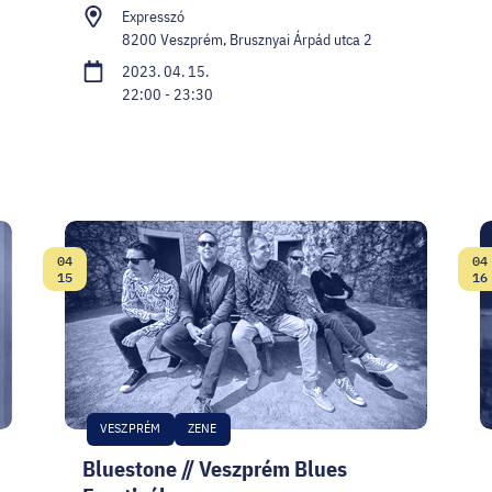
Expresszó
8200 Veszprém, Brusznyai Árpád utca 2
2023. 04. 15.
22:00 - 23:30
04
04
Dátum:
D
15
16
VESZPRÉM
ZENE
Bluestone // Veszprém Blues