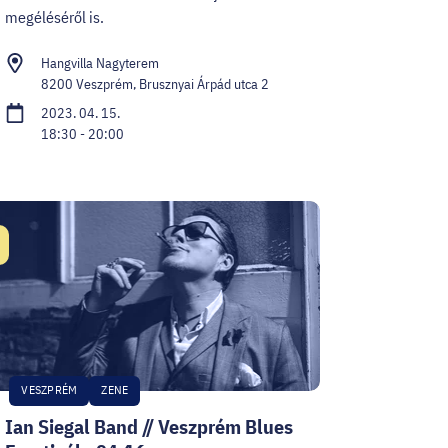
megéléséről is.
Hangvilla Nagyterem
8200 Veszprém, Brusznyai Árpád utca 2
2023. 04. 15.
18:30 - 20:00
átum:
VESZPRÉM
ZENE
Ian Siegal Band // Veszprém Blues