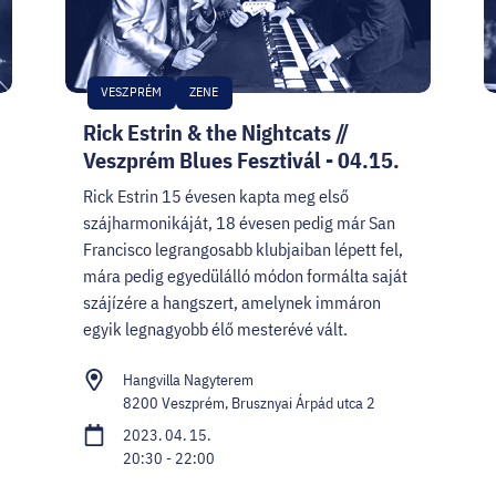
VESZPRÉM
ZENE
Rick Estrin & the Nightcats //
Veszprém Blues Fesztivál - 04.15.
Rick Estrin 15 évesen kapta meg első
szájharmonikáját, 18 évesen pedig már San
Francisco legrangosabb klubjaiban lépett fel,
mára pedig egyedülálló módon formálta saját
szájízére a hangszert, amelynek immáron
egyik legnagyobb élő mesterévé vált.
Hangvilla Nagyterem
8200 Veszprém, Brusznyai Árpád utca 2
2023. 04. 15.
20:30 - 22:00