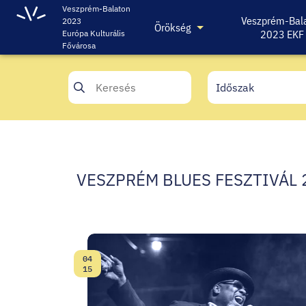
Veszprém-Balaton
Veszprém-Bal
2023
Örökség
2023 EKF
Európa Kulturális
Fővárosa
VESZPRÉM BLUES FESZTIVÁL
04
Dátum:
15