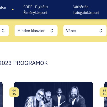
CODE - Digitális
Várbörtön
aton
Élményközpont
Látogatóközpont
 2023 PROGRAMOK
04
04
Dátum:
D
15
15