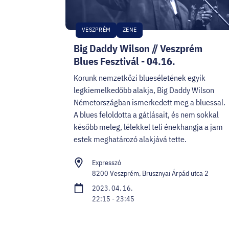
VESZPRÉM
ZENE
Big Daddy Wilson // Veszprém
Blues Fesztivál - 04.16.
Korunk nemzetközi blueséletének egyik
legkiemelkedőbb alakja, Big Daddy Wilson
Németországban ismerkedett meg a bluessal.
A blues feloldotta a gátlásait, és nem sokkal
később meleg, lélekkel teli énekhangja a jam
estek meghatározó alakjává tette.
Expresszó
8200 Veszprém, Brusznyai Árpád utca 2
2023. 04. 16.
22:15 - 23:45