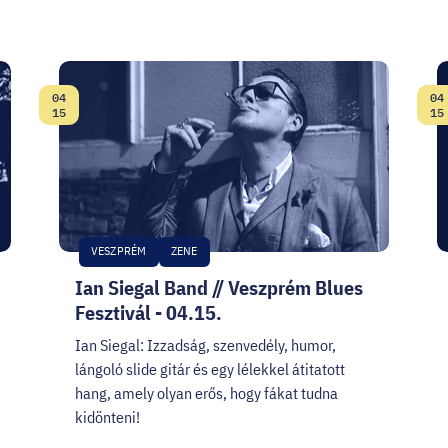
04
04
Dátum:
D
15
15
VESZPRÉM
ZENE
Ian Siegal Band // Veszprém Blues
Fesztivál - 04.15.
Ian Siegal: Izzadság, szenvedély, humor,
lángoló slide gitár és egy lélekkel átitatott
hang, amely olyan erős, hogy fákat tudna
kidönteni!