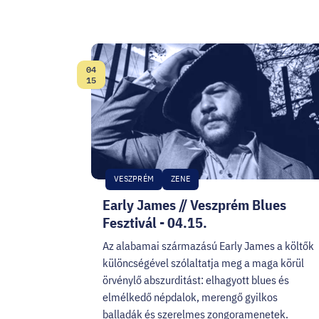
04
Dátum:
15
VESZPRÉM
ZENE
Early James // Veszprém Blues
Fesztivál - 04.15.
Az alabamai származású Early James a költők
különcségével szólaltatja meg a maga körül
örvénylő abszurditást: elhagyott blues és
elmélkedő népdalok, merengő gyilkos
balladák és szerelmes zongoramenetek.