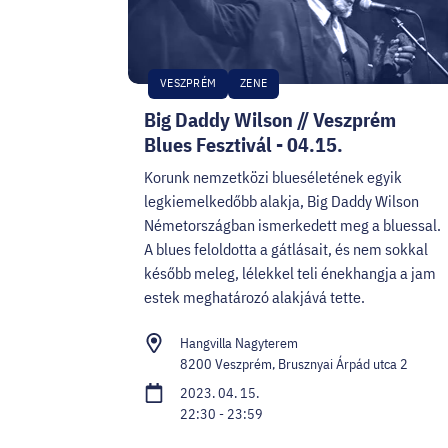
VESZPRÉM
ZENE
Big Daddy Wilson // Veszprém
Blues Fesztivál - 04.15.
Korunk nemzetközi blueséletének egyik
legkiemelkedőbb alakja, Big Daddy Wilson
Németországban ismerkedett meg a bluessal.
A blues feloldotta a gátlásait, és nem sokkal
később meleg, lélekkel teli énekhangja a jam
estek meghatározó alakjává tette.
Hangvilla Nagyterem
8200 Veszprém, Brusznyai Árpád utca 2
2023. 04. 15.
22:30 - 23:59