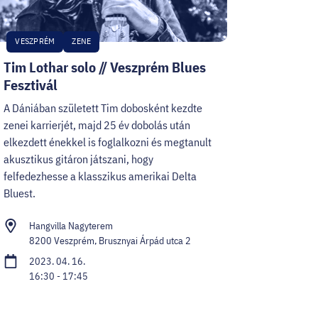
VESZPRÉM
ZENE
Tim Lothar solo // Veszprém Blues
Fesztivál
A Dániában született Tim dobosként kezdte
zenei karrierjét, majd 25 év dobolás után
elkezdett énekkel is foglalkozni és megtanult
akusztikus gitáron játszani, hogy
felfedezhesse a klasszikus amerikai Delta
Bluest.
Hangvilla Nagyterem
8200 Veszprém, Brusznyai Árpád utca 2
2023. 04. 16.
16:30 - 17:45