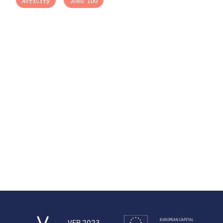
ActiCity
JÖVŐ IDŐ
EUROPEAN CAPITAL
VEB 2023