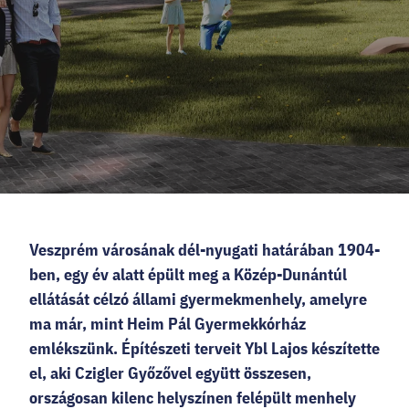
HELLOVEB PROGRAMAJÁNLÓ
KARRIER
EN
Facebook
Instagram
YouTube
Twitter
Veszprém városának dél-nyugati határában 1904-
ben, egy év alatt épült meg a Közép-Dunántúl
ellátását célzó állami gyermekmenhely, amelyre
ma már, mint Heim Pál Gyermekkórház
emlékszünk. Építészeti terveit Ybl Lajos készítette
el, aki Czigler Győzővel együtt összesen,
országosan kilenc helyszínen felépült menhely