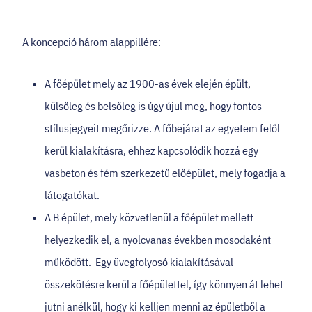
A koncepció három alappillére:
A főépület mely az 1900-as évek elején épült,
külsőleg és belsőleg is úgy újul meg, hogy fontos
stílusjegyeit megőrizze. A főbejárat az egyetem felől
kerül kialakításra, ehhez kapcsolódik hozzá egy
vasbeton és fém szerkezetű előépület, mely fogadja a
látogatókat.
A B épület, mely közvetlenül a főépület mellett
helyezkedik el, a nyolcvanas években mosodaként
működött. Egy üvegfolyosó kialakításával
összekötésre kerül a főépülettel, így könnyen át lehet
jutni anélkül, hogy ki kelljen menni az épületből a