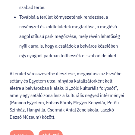
szabad térbe.
Továbbá a terület környezetének rendezése, a
növényzet és zöldfelületek megtartása, a meglévő
angol stílusú park megőrzése, mely révén lehetőség
nyílik arra is, hogy a családok a belváros közelében
egy nyugodt parkban tölthessék el szabadidejüket.
A terület városszövetbe illesztése, megnyitása az Erzsébet
sétány és Egyetem utca irányába katalizátorként kelti
életre a belvárosban kialakuló „zöld kulturális folyosót”,
amely egy sétáló zóna lesz a kulturális negyed intézményei
(Pannon Egyetem, Eötvös Károly Megyei Könyvtár, Petőfi
Színház, Hangvilla, Csermák Antal Zeneiskola, Laczkó
Dezső Múzeum) között.