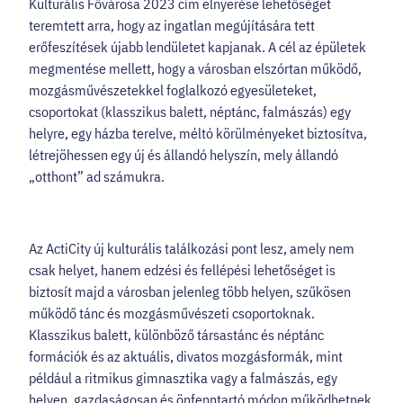
Kulturális Fővárosa 2023 cím elnyerése lehetőséget
teremtett arra, hogy az ingatlan megújítására tett
erőfeszítések újabb lendületet kapjanak. A cél az épületek
megmentése mellett, hogy a városban elszórtan működő,
mozgásművészetekkel foglalkozó egyesületeket,
csoportokat (klasszikus balett, néptánc, falmászás) egy
helyre, egy házba terelve, méltó körülményeket biztosítva,
létrejöhessen egy új és állandó helyszín, mely állandó
„otthont” ad számukra.
Az ActiCity új kulturális találkozási pont lesz, amely nem
csak helyet, hanem edzési és fellépési lehetőséget is
biztosít majd a városban jelenleg több helyen, szűkösen
működő tánc és mozgásművészeti csoportoknak.
Klasszikus balett, különböző társastánc és néptánc
formációk és az aktuális, divatos mozgásformák, mint
például a ritmikus gimnasztika vagy a falmászás, egy
helyen, gazdaságosan és önfenntartó módon működhetnek