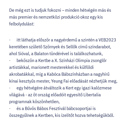
De még ezt is tudjuk fokozni – minden hétvégén más és
más premier és nemzetközi produkció okoz egy kis
felbolydulást:
· itt láthatja először a nagyérdemű a szintén a VEB2023
keretében születő Szörnyek és Sellők című színdarabot,
ahol Sióval, a Balaton tündérével is találkozhatunk,
· beköszön a Kertbe a X. Színházi Olimpia zsonglőr
artistákkal, marionett mesterekkel és külföldi
akrobatákkal, míg a Kabóca Bábszínházban a nagyhírű
kínai kesztyűs mester, Yeung Fai előadását nézhetjük meg,
· egy hétvégére átváltozik a Kert egy igazi kalózmese
világává - az öt ország előadóit egyesítő Libertalia
programnak köszönhetően,
· és a Bűvös Bábos Fesztivál bábcsoportjai is
összegyűlnek a Kertben, kis ízelítőt hozva tehetségükből.