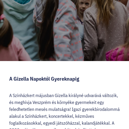
HELLOVEB PROGRAMAJÁNLÓ
KARRIER
EN
Facebook
Instagram
YouTube
Twitter
A Gizella Napoktól Gyereknapig
A Színházkert májusban Gizella királyné udvarává változik,
és meghívja Veszprém és környéke gyermekeit egy
feledhetetlen mesés mulatságra! Igazi gyerekbirodalommá
alakul a Színházkert, koncertekkel, kézműves
foglalkozásokkal, egyedi játszóházzal, kalandjátékkal. A