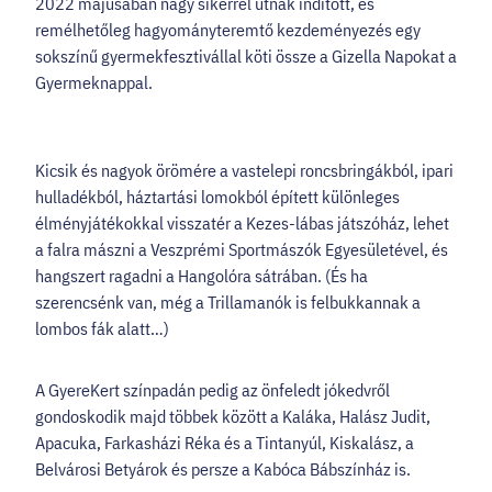
2022 májusában nagy sikerrel útnak indított, és
remélhetőleg hagyományteremtő kezdeményezés egy
sokszínű gyermekfesztivállal köti össze a Gizella Napokat a
Gyermeknappal.
Kicsik és nagyok örömére a vastelepi roncsbringákból, ipari
hulladékból, háztartási lomokból épített különleges
élményjátékokkal visszatér a Kezes-lábas játszóház, lehet
a falra mászni a Veszprémi Sportmászók Egyesületével, és
hangszert ragadni a Hangolóra sátrában. (És ha
szerencsénk van, még a Trillamanók is felbukkannak a
lombos fák alatt…)
A GyereKert színpadán pedig az önfeledt jókedvről
gondoskodik majd többek között a Kaláka, Halász Judit,
Apacuka, Farkasházi Réka és a Tintanyúl, Kiskalász, a
Belvárosi Betyárok és persze a Kabóca Bábszínház is.