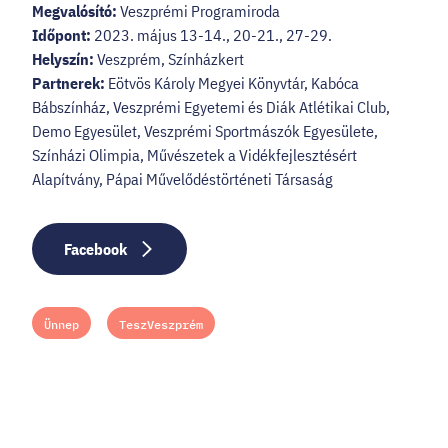
Megvalósító:
Veszprémi Programiroda
Időpont:
2023. május 13-14., 20-21., 27-29.
Helyszín:
Veszprém, Színházkert
Partnerek:
Eötvös Károly Megyei Könyvtár, Kabóca
Bábszínház, Veszprémi Egyetemi és Diák Atlétikai Club,
Demo Egyesület, Veszprémi Sportmászók Egyesülete,
Színházi Olimpia, Művészetek a Vidékfejlesztésért
Alapítvány, Pápai Művelődéstörténeti Társaság
Facebook
Ünnep
TeszVeszprém