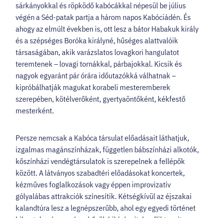
sárkányokkal és röpködő kabócákkal népesül be július
végén a Séd-patak partja a három napos Kabóciádén. És
ahogy az elmúlt években is, ott lesz a bátor Habakuk király
és a szépséges Boróka királyné, hűséges alattvalóik
társaságában, akik varázslatos lovagkori hangulatot
teremtenek – lovagi tornákkal, párbajokkal. Kicsik és
nagyok egyaránt pár órára időutazókká válhatnak –
kipróbálhatják magukat korabeli mesteremberek
szerepében, kötélverőként, gyertyaöntőként, kékfestő
mesterként.
Persze nemcsak a Kabóca társulat előadásait láthatjuk,
izgalmas magánszínházak, független bábszínházi alkotók,
kőszínházi vendégtársulatok is szerepelnek a fellépők
között. A látványos szabadtéri előadásokat koncertek,
kézműves foglalkozások vagy éppen improvizatív
gólyalábas attrakciók színesítik. Kétségkívül az éjszakai
kalandtúra lesz a legnépszerűbb, ahol egy egyedi történet