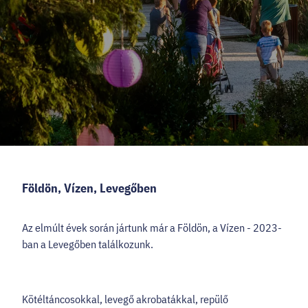
HELLOVEB PROGRAMAJÁNLÓ
KARRIER
EN
Facebook
Instagram
YouTube
Twitter
Földön, Vízen, Levegőben
Az elmúlt évek során jártunk már a Földön, a Vízen - 2023-
ban a Levegőben találkozunk.
Kötéltáncosokkal, levegő akrobatákkal, repülő