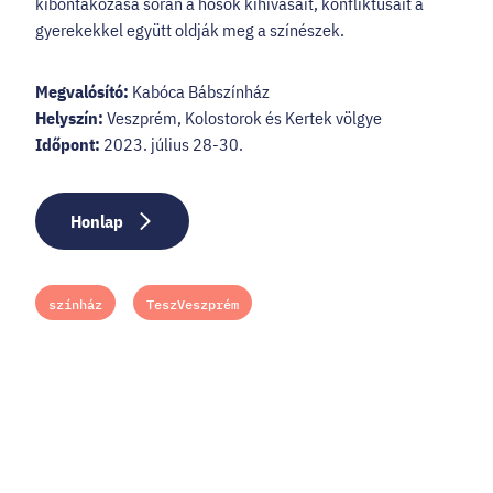
kibontakozása során a hősök kihívásait, konfliktusait a
gyerekekkel együtt oldják meg a színészek.
Megvalósító:
Kabóca Bábszínház
Helyszín:
Veszprém, Kolostorok és Kertek völgye
Időpont:
2023. július 28-30.
Honlap
színház
TeszVeszprém