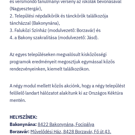
és versmondó tanulmányi verseny az iskolák bevonásával
(Nagyesztergár),
2. Települési népdalkörök és tánckörök találkozója
táncházzal (Bakonynána),
3. Faluközi Színház (modulvezető: Borzavár) és
4. a Bakony szakralitása (modulvezető: Jásd).
Az egyes településeken megvalósult kisközösségi
programok eredményeit megosztjuk egymással közös
rendezvényeinken, kiemelt találkozókon.
A négy modul mellett közös akciónk, hogy a négy települést
felölelő landart hálózatot alakítunk ki az Országos Kéktúra
mentén.
HELYSZÍNEK:
Bakonynána:
8422 Bakonynána, Focipálya
Borzavár:
Művelődési Ház, 8428 Borzavár, Fő út 43.