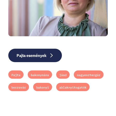
Pajta események
Pajta
bakonynána
jásd
nagyesztergár
borzavár
bakonyi
ablaknyitogatók