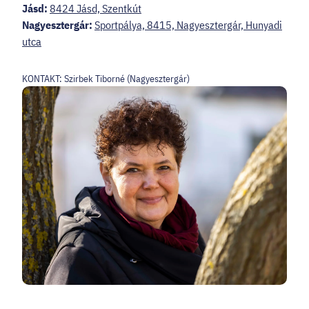
Jásd:
8424 Jásd, Szentkút
Nagyesztergár:
Sportpálya, 8415, Nagyesztergár, Hunyadi
utca
KONTAKT: Szirbek Tiborné (Nagyesztergár)