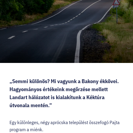
HELLOVEB PROGRAMAJÁNLÓ
KARRIER
EN
Facebook
Instagram
YouTube
Twitter
„Semmi különös? Mi vagyunk a Bakony ékkövei.
Hagyományos értékeink megőrzése mellett
Landart hálózatot is kialakítunk a Kéktúra
útvonala mentén.”
Egy különleges, négy aprócska települést összefogó Pajta
program a miénk.