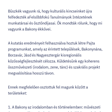
Büszkék vagyunk rá, hogy kulturális kincseinket újra
felfedezték aFelsőbbfokú Tanulmányok Intézetének
munkatársai és ösztöndíjasai. Ők mondták rólunk, hogy mi
vagyunk a Bakony ékkövei.
A kutatás eredményeit felhasználva hoztuk létre Pajta
programunkat, amely az érintett települések, Bakonynána,
Borzavár, Jásd és Nagyesztergár kisregionális
közösségfejlesztését célozza. Küldetésünk egy koherens
összművészeti (irodalom, zene, tánc) és szakrális projekt
megvalósítása hosszú távon.
Ennek megfelelően osztottuk fel magunk között a
területeket:
1. A Bakony az irodalomban és történelemben: művészeti