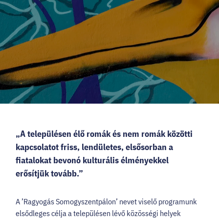
HELLOVEB PROGRAMAJÁNLÓ
KARRIER
EN
Facebook
Instagram
YouTube
Twitter
„A településen élő romák és nem romák közötti
kapcsolatot friss, lendületes, elsősorban a
fiatalokat bevonó kulturális élményekkel
erősítjük tovább.”
A ’Ragyogás Somogyszentpálon’ nevet viselő programunk
elsődleges célja a településen lévő közösségi helyek