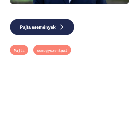
Pajta események
Pajta
somogyszentpál