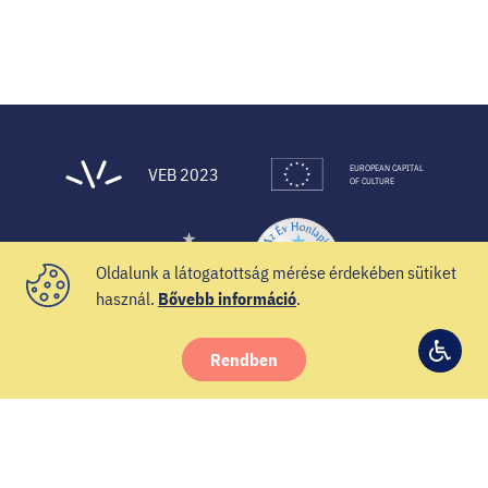
EUROPEAN CAPITAL
VEB 2023
OF CULTURE
Oldalunk a látogatottság mérése érdekében sütiket
használ.
Bővebb információ
.
Rendben
© 2021 Veszprém-Balaton 2023
Hozzá
Facebook
Instagram
YouTube
Spotify
Twitter
beállí
Hírlevél
Impresszum