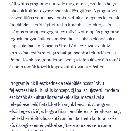
változatos programokkal való megtöltése, ezáltal a helyi
lakosok kultúrafogyasztásának elősegítése. A programok
összeállítása során figyelembe vettük a település lakóinak
érdeklődési körét, építettünk a korábbi sikerekre, ezért
számos drámapedagógiai- és művészetterápiás programot
fogunk megvalósítani, amelyekhez színházi előadások is
kapcsolódnak. A Szociális Street Art Fesztivál az aktív
közösségi festészetet gazdagítja tovább a településen, a
Roma Hősök programelemei pedig a településen élő romák
és nem romák közötti kapcsolatot kívánja erősíteni.
Programjaink illeszkednek a település hosszútávú
fejlesztési és kulturális koncepciójába: az újszerű, modern
eszközök és kulturális termékek alkalmazásával a
településen élő fiatalokat kívánjuk bevonni. A program
elsődleges víziója, hogy a friss, lendületes, a fiatalokra nagy
mértékben építő, hosszútávon fenntartható kulturális- és
közösségi eseményekkel segítse a roma és nem roma