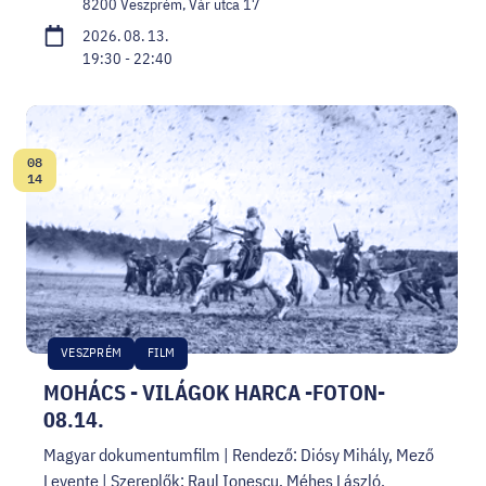
8200 Veszprém, Vár utca 17
2026. 08. 13.
19:30 - 22:40
08
Dátum:
14
VESZPRÉM
FILM
MOHÁCS - VILÁGOK HARCA -FOTON-
08.14.
Magyar dokumentumfilm | Rendező: Diósy Mihály, Mező
Levente | Szereplők: Raul Ionescu, Méhes László,