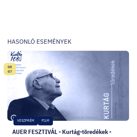
HASONLÓ ESEMÉNYEK
08
Dátum:
07
VESZPRÉM
FILM
AUER FESZTIVÁL - Kurtág-töredékek -