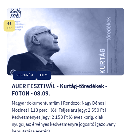
08
Dátum:
09
VESZPRÉM
FILM
AUER FESZTIVÁL - Kurtág-töredékek -
FOTON - 08.09.
Magyar dokumentumfilm | Rendező: Nagy Dénes |
Mozinet | 113 perc | (6)| Teljes árú jegy: 2 550 Ft |
Kedvezményes jegy: 2 150 Ft (6 éves korig, diák,
nyugdíjas; érvényes kedvezményre jogosító igazolvány
bemutatása esetén)