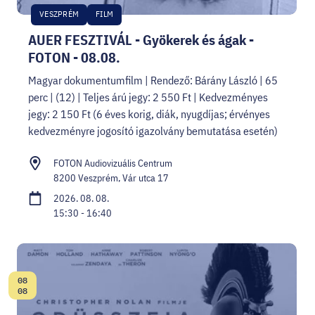
VESZPRÉM
FILM
AUER FESZTIVÁL - Gyökerek és ágak -
FOTON - 08.08.
Magyar dokumentumfilm | Rendező: Bárány László | 65
perc | (12) | Teljes árú jegy: 2 550 Ft | Kedvezményes
jegy: 2 150 Ft (6 éves korig, diák, nyugdíjas; érvényes
kedvezményre jogosító igazolvány bemutatása esetén)
FOTON Audiovizuális Centrum
8200 Veszprém, Vár utca 17
2026. 08. 08.
15:30 - 16:40
08
Dátum:
08