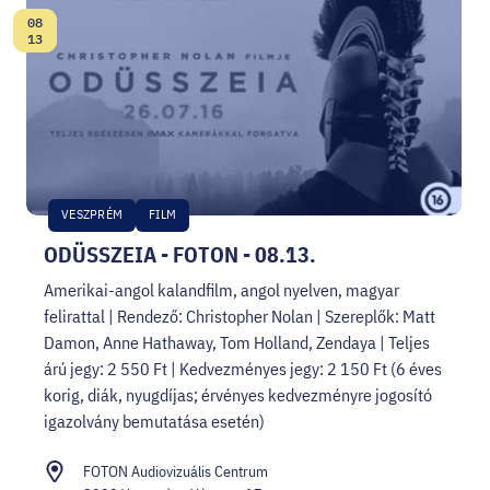
08
Dátum:
13
VESZPRÉM
FILM
ODÜSSZEIA - FOTON - 08.13.
Amerikai-angol kalandfilm, angol nyelven, magyar
felirattal | Rendező: Christopher Nolan | Szereplők: Matt
Damon, Anne Hathaway, Tom Holland, Zendaya | Teljes
árú jegy: 2 550 Ft | Kedvezményes jegy: 2 150 Ft (6 éves
korig, diák, nyugdíjas; érvényes kedvezményre jogosító
igazolvány bemutatása esetén)
FOTON Audiovizuális Centrum