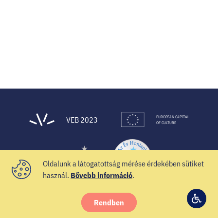
EUROPEAN CAPITAL
VEB 2023
OF CULTURE
Oldalunk a látogatottság mérése érdekében sütiket
használ.
Bővebb információ
.
Rendben
© 2021 Veszprém-Balaton 2023
Hozzá
Facebook
Instagram
YouTube
Spotify
Twitter