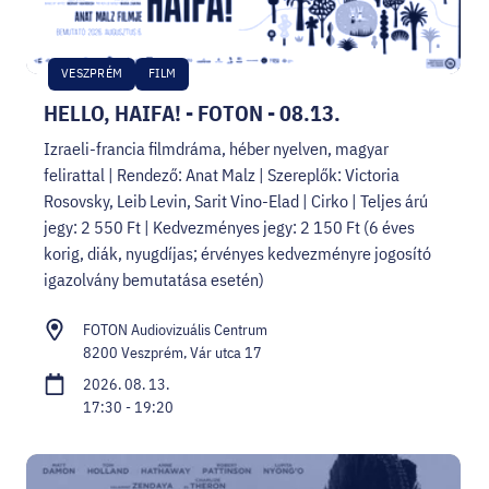
VESZPRÉM
FILM
HELLO, HAIFA! - FOTON - 08.13.
Izraeli-francia filmdráma, héber nyelven, magyar
felirattal | Rendező: Anat Malz | Szereplők: Victoria
Rosovsky, Leib Levin, Sarit Vino-Elad | Cirko | Teljes árú
jegy: 2 550 Ft | Kedvezményes jegy: 2 150 Ft (6 éves
korig, diák, nyugdíjas; érvényes kedvezményre jogosító
igazolvány bemutatása esetén)
FOTON Audiovizuális Centrum
8200 Veszprém, Vár utca 17
2026. 08. 13.
17:30 - 19:20