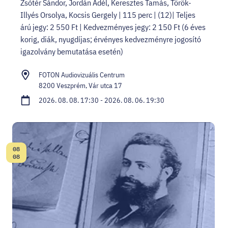
Zsótér Sándor, Jordán Adél, Keresztes Tamás, Török-
Illyés Orsolya, Kocsis Gergely | 115 perc | (12)| Teljes
árú jegy: 2 550 Ft | Kedvezményes jegy: 2 150 Ft (6 éves
korig, diák, nyugdíjas; érvényes kedvezményre jogosító
igazolvány bemutatása esetén)
FOTON Audiovizuális Centrum
8200 Veszprém, Vár utca 17
2026. 08. 08. 17:30 - 2026. 08. 06. 19:30
08
Dátum:
08