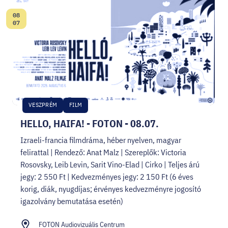
08
Dátum:
07
VESZPRÉM
FILM
HELLO, HAIFA! - FOTON - 08.07.
Izraeli-francia filmdráma, héber nyelven, magyar
felirattal | Rendező: Anat Malz | Szereplők: Victoria
Rosovsky, Leib Levin, Sarit Vino-Elad | Cirko | Teljes árú
jegy: 2 550 Ft | Kedvezményes jegy: 2 150 Ft (6 éves
korig, diák, nyugdíjas; érvényes kedvezményre jogosító
igazolvány bemutatása esetén)
FOTON Audiovizuális Centrum