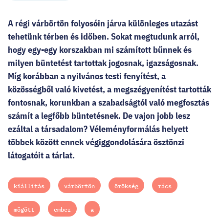
A régi várbörtön folyosóin járva különleges utazást
tehetünk térben és időben. Sokat megtudunk arról,
hogy egy-egy korszakban mi számított bűnnek és
milyen büntetést tartottak jogosnak, igazságosnak.
Míg korábban a nyilvános testi fenyítést, a
közösségből való kivetést, a megszégyenítést tartották
fontosnak, korunkban a szabadságtól való megfosztás
számít a legfőbb büntetésnek. De vajon jobb lesz
ezáltal a társadalom? Véleményformálás helyett
többek között ennek végiggondolására ösztönzi
látogatóit a tárlat.
kiállítás
várbörtön
örökség
rács
mögött
ember
a