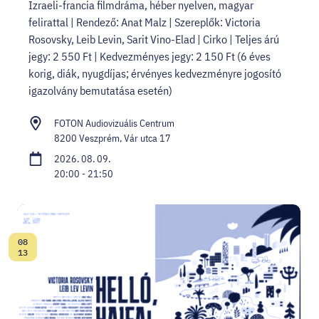
Izraeli-francia filmdráma, héber nyelven, magyar
felirattal | Rendező: Anat Malz | Szereplők: Victoria
Rosovsky, Leib Levin, Sarit Vino-Elad | Cirko | Teljes árú
jegy: 2 550 Ft | Kedvezményes jegy: 2 150 Ft (6 éves
korig, diák, nyugdíjas; érvényes kedvezményre jogosító
igazolvány bemutatása esetén)
FOTON Audiovizuális Centrum
8200 Veszprém, Vár utca 17
2026. 08. 09.
20:00 - 21:50
08
Dátum:
13