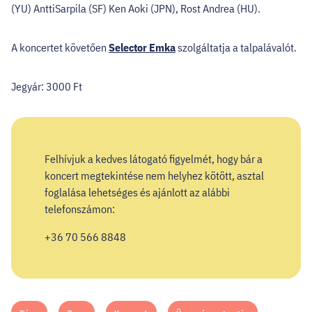
(YU) AnttiSarpila (SF) Ken Aoki (JPN), Rost Andrea (HU).
A koncertet követően
Selector Emka
szolgáltatja a talpalávalót.
Jegyár: 3000 Ft
Felhívjuk a kedves látogató figyelmét, hogy bár a
koncert megtekintése nem helyhez kötött, asztal
foglalása lehetséges és ajánlott az alábbi
telefonszámon:
+36 70 566 8848