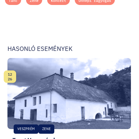
Tánc
Zene
Koncert
Ünnepi ragyogás
HASONLÓ ESEMÉNYEK
12
Dátum:
26
VESZPRÉM
ZENE