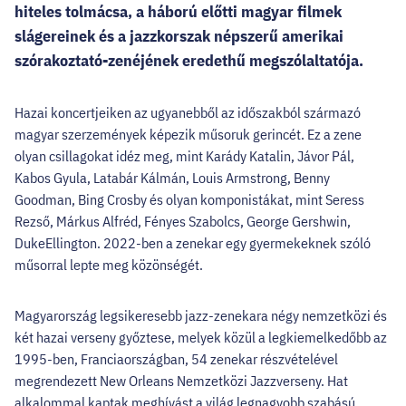
hiteles tolmácsa, a háború előtti magyar filmek
slágereinek és a jazzkorszak népszerű amerikai
szórakoztató-zenéjének eredethű megszólaltatója.
Hazai koncertjeiken az ugyanebből az időszakból származó
magyar szerzemények képezik műsoruk gerincét. Ez a zene
olyan csillagokat idéz meg, mint Karády Katalin, Jávor Pál,
Kabos Gyula, Latabár Kálmán, Louis Armstrong, Benny
Goodman, Bing Crosby és olyan komponistákat, mint Seress
Rezső, Márkus Alfréd, Fényes Szabolcs, George Gershwin,
DukeEllington. 2022-ben a zenekar egy gyermekeknek szóló
műsorral lepte meg közönségét.
Magyarország legsikeresebb jazz-zenekara négy nemzetközi és
két hazai verseny győztese, melyek közül a legkiemelkedőbb az
1995-ben, Franciaországban, 54 zenekar részvételével
megrendezett New Orleans Nemzetközi Jazzverseny. Hat
alkalommal kaptak meghívást a világ legnagyobb szabású