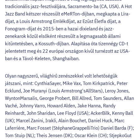
tradicionális jazz-fesztiváljára, Sacramento-ba (CA, USA). A Hot
Jazz Band kétszer részesült eMeRTon-díjban, megkapta a Líra-
díjat, a Louis Armstrong Emlékdíjat, az Ezüst Életfa díjat, a
Fonogram-díjat és 2015-ben a hazai dixieland és jazz-
zenekarok közül elsőként részesült a legmagasabb állami
kitüntetésben, a Kossuth-díjban. Alapítása óta tizennégy CD-t
jelentetett meg és 22 európai országon kívül turnézott az USA-
ban és a Távol-Keleten, Shanghaiban.
Olyan nagyszerű, világhírű zenészekkel volt lehetőségük
játszani, mint: CynthiaSayer, Mike Vax, Tom Kirkpatrick, Peter
Ecklund, Joe Muranyi (Louis Armstrong'sAllStars), Leroy Jones,
WyntonMarsalis, George Probert, Bill Allred, Tom Saunders, Allan
Vaché, Johnny Varro, Howard Alden, Jake Hanna, Randy
Reinhardt, John Sharidan, Lee Floyd (USA); AckerBilk, Kenny Ball
(UK); Marcel Zanini, Irakli, Alain Bouchet, Daniel Huck, Marc
Laferriére, Marc Fosset (StéphaneGrappelliTrio) Daniel Barda (F);
Tom Stuip (NL); Theis Jensen (DK); Oscar Klein (CH); StjepkoGut