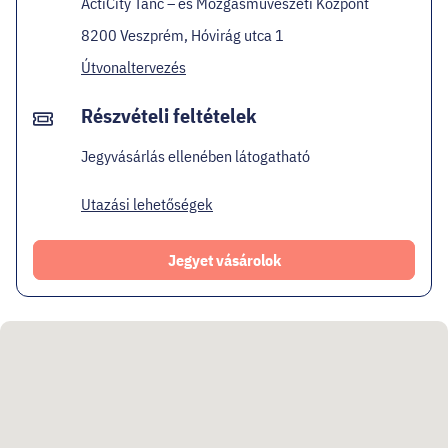
ActiCity Tánc – és Mozgásművészeti Központ
8200 Veszprém, Hóvirág utca 1
Útvonaltervezés
Részvételi feltételek
Jegyvásárlás ellenében látogatható
Utazási lehetőségek
Jegyet vásárolok