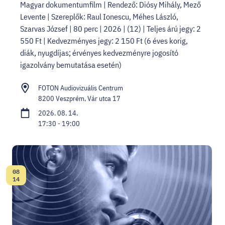
Magyar dokumentumfilm | Rendező: Diósy Mihály, Mező
Levente | Szereplők: Raul Ionescu, Méhes László,
Szarvas József | 80 perc | 2026 | (12) | Teljes árú jegy: 2
550 Ft | Kedvezményes jegy: 2 150 Ft (6 éves korig,
diák, nyugdíjas; érvényes kedvezményre jogosító
igazolvány bemutatása esetén)
FOTON Audiovizuális Centrum
8200 Veszprém, Vár utca 17
2026. 08. 14.
17:30 - 19:00
08
Dátum:
14