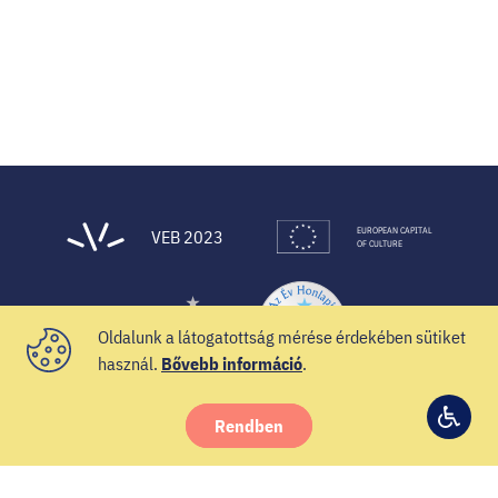
EUROPEAN CAPITAL
VEB 2023
OF CULTURE
Oldalunk a látogatottság mérése érdekében sütiket
használ.
Bővebb információ
.
Rendben
© 2021 Veszprém-Balaton 2023
Hozzá
Facebook
Instagram
YouTube
Spotify
Twitter
beállí