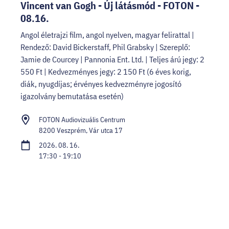
Vincent van Gogh - Új látásmód - FOTON -
08.16.
Angol életrajzi film, angol nyelven, magyar felirattal |
Rendező: David Bickerstaff, Phil Grabsky | Szereplő:
Jamie de Courcey | Pannonia Ent. Ltd. | Teljes árú jegy: 2
550 Ft | Kedvezményes jegy: 2 150 Ft (6 éves korig,
diák, nyugdíjas; érvényes kedvezményre jogosító
igazolvány bemutatása esetén)
FOTON Audiovizuális Centrum
8200 Veszprém, Vár utca 17
2026. 08. 16.
17:30 - 19:10