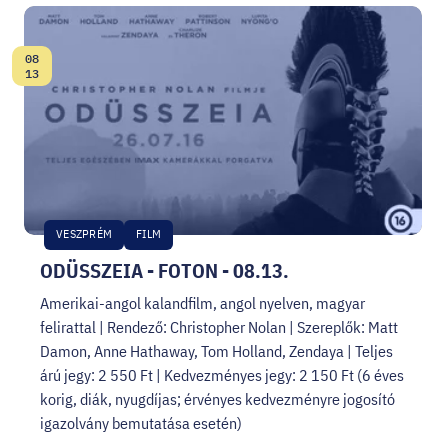
08
Dátum:
13
VESZPRÉM
FILM
ODÜSSZEIA - FOTON - 08.13.
Amerikai-angol kalandfilm, angol nyelven, magyar
felirattal | Rendező: Christopher Nolan | Szereplők: Matt
Damon, Anne Hathaway, Tom Holland, Zendaya | Teljes
árú jegy: 2 550 Ft | Kedvezményes jegy: 2 150 Ft (6 éves
korig, diák, nyugdíjas; érvényes kedvezményre jogosító
igazolvány bemutatása esetén)