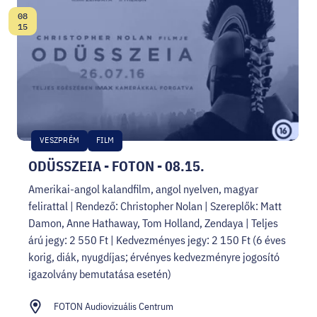
08
Dátum:
15
VESZPRÉM
FILM
ODÜSSZEIA - FOTON - 08.15.
Amerikai-angol kalandfilm, angol nyelven, magyar
felirattal | Rendező: Christopher Nolan | Szereplők: Matt
Damon, Anne Hathaway, Tom Holland, Zendaya | Teljes
árú jegy: 2 550 Ft | Kedvezményes jegy: 2 150 Ft (6 éves
korig, diák, nyugdíjas; érvényes kedvezményre jogosító
igazolvány bemutatása esetén)
FOTON Audiovizuális Centrum