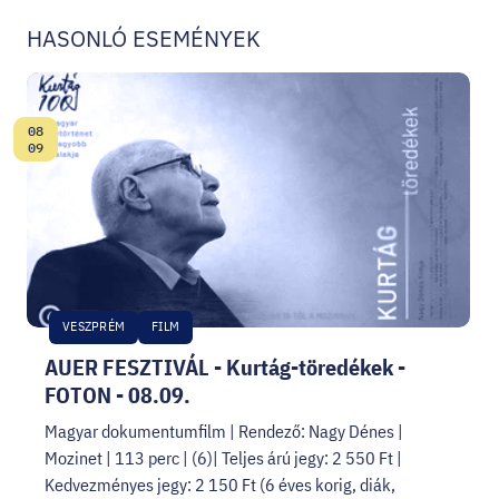
HASONLÓ ESEMÉNYEK
08
Dátum:
09
VESZPRÉM
FILM
AUER FESZTIVÁL - Kurtág-töredékek -
FOTON - 08.09.
Magyar dokumentumfilm | Rendező: Nagy Dénes |
Mozinet | 113 perc | (6)| Teljes árú jegy: 2 550 Ft |
Kedvezményes jegy: 2 150 Ft (6 éves korig, diák,