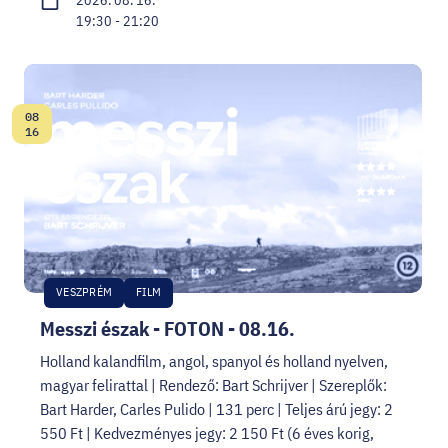
2026. 08. 16.
19:30 - 21:20
08
Dátum:
16
VESZPRÉM
FILM
Messzi észak - FOTON - 08.16.
Holland kalandfilm, angol, spanyol és holland nyelven,
magyar felirattal | Rendező: Bart Schrijver | Szereplők:
Bart Harder, Carles Pulido | 131 perc | Teljes árú jegy: 2
550 Ft | Kedvezményes jegy: 2 150 Ft (6 éves korig,