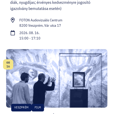
diák, nyugdíjas; érvényes kedvezményre jogosító
igazolvány bemutatása esetén)
FOTON Audiovizuális Centrum
8200 Veszprém, Vár utca 17
2026. 08. 16.
15:00 - 17:10
08
Dátum:
16
VESZPRÉM
FILM