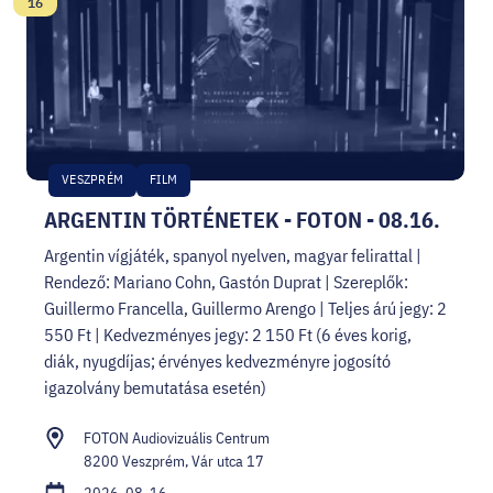
Dátum:
16
VESZPRÉM
FILM
ARGENTIN TÖRTÉNETEK - FOTON - 08.16.
Argentin vígjáték, spanyol nyelven, magyar felirattal |
Rendező: Mariano Cohn, Gastón Duprat | Szereplők:
Guillermo Francella, Guillermo Arengo | Teljes árú jegy: 2
550 Ft | Kedvezményes jegy: 2 150 Ft (6 éves korig,
diák, nyugdíjas; érvényes kedvezményre jogosító
igazolvány bemutatása esetén)
FOTON Audiovizuális Centrum
8200 Veszprém, Vár utca 17