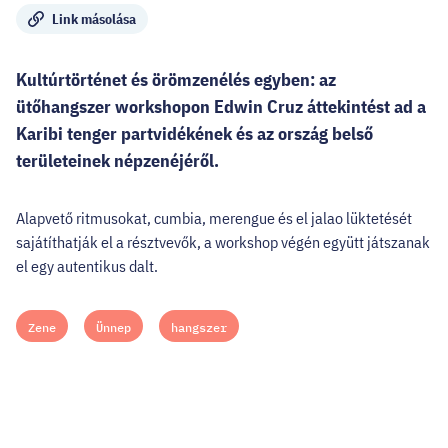
Link másolása
Kultúrtörténet és örömzenélés egyben: az
ütőhangszer workshopon Edwin Cruz áttekintést ad a
Karibi tenger partvidékének és az ország belső
területeinek népzenéjéről.
Alapvető ritmusokat, cumbia, merengue és el jalao lüktetését
sajátíthatják el a résztvevők, a workshop végén együtt játszanak
el egy autentikus dalt.
Zene
Ünnep
hangszer