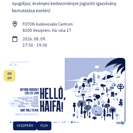
nyugdíjas; érvényes kedvezményre jogosító igazolvány
bemutatása esetén)
FOTON Audiovizuális Centrum
8200 Veszprém, Vár utca 17
2026. 08. 09.
17:30 - 19:30
08
Dátum:
09
VESZPRÉM
FILM