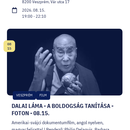
8200 Veszprém, Vár utca 17
2026. 08. 15.
19:00 - 22:10
08
Dátum:
15
VESZPRÉM
FILM
DALAI LÁMA - A BOLDOGSÁG TANÍTÁSA -
FOTON - 08.15.
Amerikai-svájci dokumentumfilm, angol nyelven,
magyar felirattal | Rendező: Philip Delaquis, Barbara