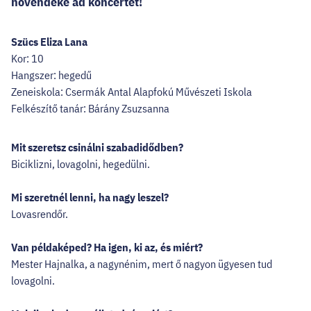
növendéke ad koncertet!
Szücs Eliza Lana
Kor: 10
Hangszer: hegedű
Zeneiskola: Csermák Antal Alapfokú Művészeti Iskola
Felkészítő tanár: Bárány Zsuzsanna
Mit szeretsz csinálni szabadidődben?
Biciklizni, lovagolni, hegedülni.
Mi szeretnél lenni, ha nagy leszel?
Lovasrendőr.
Van példaképed? Ha igen, ki az, és miért?
Mester Hajnalka, a nagynénim, mert ő nagyon ügyesen tud
lovagolni.