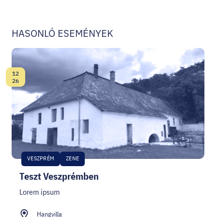
HASONLÓ ESEMÉNYEK
12
Dátum:
26
VESZPRÉM
ZENE
Teszt Veszprémben
Lorem ipsum
Hangvilla