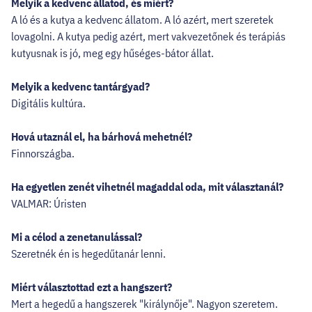
Melyik a kedvenc állatod, és miért?
A ló és a kutya a kedvenc állatom. A ló azért, mert szeretek
lovagolni. A kutya pedig azért, mert vakvezetőnek és terápiás
kutyusnak is jó, meg egy hűséges-bátor állat.
Melyik a kedvenc tantárgyad?
Digitális kultúra.
Hová utaznál el, ha bárhová mehetnél?
Finnországba.
Ha egyetlen zenét vihetnél magaddal oda, mit választanál?
VALMAR: Úristen
Mi a célod a zenetanulással?
Szeretnék én is hegedűtanár lenni.
Miért választottad ezt a hangszert?
Mert a hegedű a hangszerek "királynője". Nagyon szeretem.