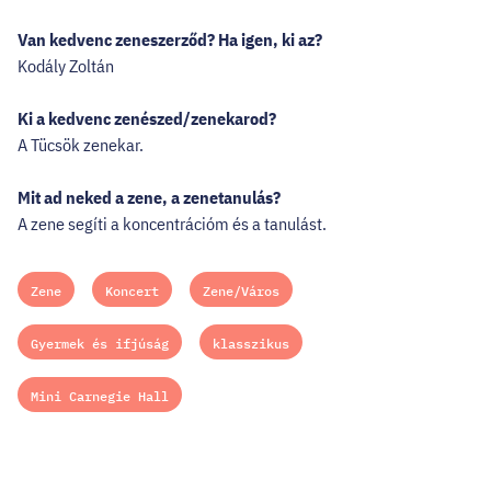
Van kedvenc zeneszerződ? Ha igen, ki az?
Kodály Zoltán
Ki a kedvenc zenészed/zenekarod?
A Tücsök zenekar.
Mit ad neked a zene, a zenetanulás?
A zene segíti a koncentrációm és a tanulást.
Zene
Koncert
Zene/Város
Gyermek és ifjúság
klasszikus
Mini Carnegie Hall