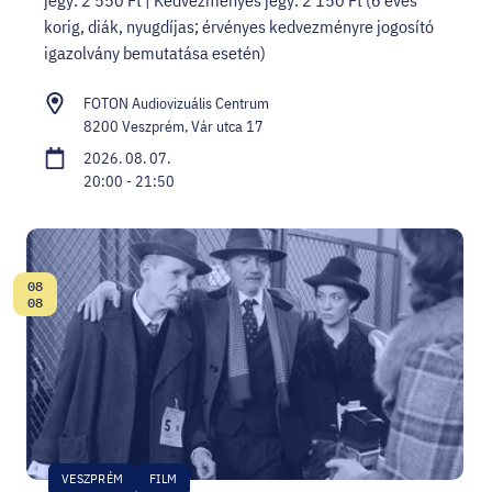
jegy: 2 550 Ft | Kedvezményes jegy: 2 150 Ft (6 éves
korig, diák, nyugdíjas; érvényes kedvezményre jogosító
igazolvány bemutatása esetén)
FOTON Audiovizuális Centrum
8200 Veszprém, Vár utca 17
2026. 08. 07.
20:00 - 21:50
08
Dátum:
08
VESZPRÉM
FILM