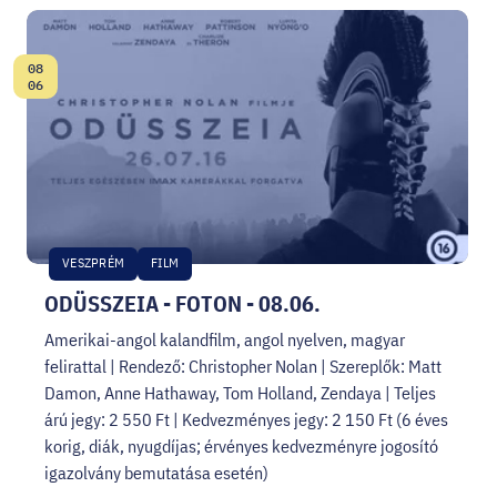
08
Dátum:
06
VESZPRÉM
FILM
ODÜSSZEIA - FOTON - 08.06.
Amerikai-angol kalandfilm, angol nyelven, magyar
felirattal | Rendező: Christopher Nolan | Szereplők: Matt
Damon, Anne Hathaway, Tom Holland, Zendaya | Teljes
árú jegy: 2 550 Ft | Kedvezményes jegy: 2 150 Ft (6 éves
korig, diák, nyugdíjas; érvényes kedvezményre jogosító
igazolvány bemutatása esetén)