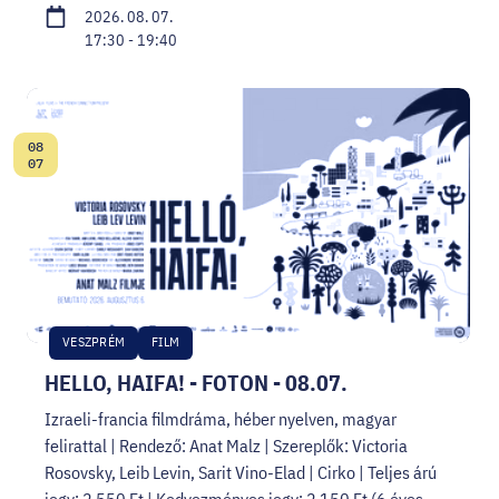
2026. 08. 07.
17:30 - 19:40
08
Dátum:
07
VESZPRÉM
FILM
HELLO, HAIFA! - FOTON - 08.07.
Izraeli-francia filmdráma, héber nyelven, magyar
felirattal | Rendező: Anat Malz | Szereplők: Victoria
Rosovsky, Leib Levin, Sarit Vino-Elad | Cirko | Teljes árú