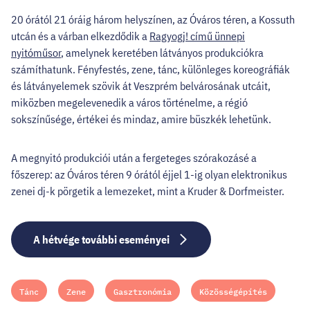
20 órától 21 óráig három helyszínen, az Óváros téren, a Kossuth
utcán és a várban elkezdődik a
Ragyogj! című ünnepi
nyitóműsor
, amelynek keretében látványos produkciókra
számíthatunk. Fényfestés, zene, tánc, különleges koreográfiák
és látványelemek szövik át Veszprém belvárosának utcáit,
miközben megelevenedik a város történelme, a régió
sokszínűsége, értékei és mindaz, amire büszkék lehetünk.
A megnyitó produkciói után a fergeteges szórakozásé a
főszerep: az Óváros téren 9 órától éjjel 1-ig olyan elektronikus
zenei dj-k pörgetik a lemezeket, mint a Kruder & Dorfmeister.
A hétvége további eseményei
Tánc
Zene
Gasztronómia
Közösségépítés