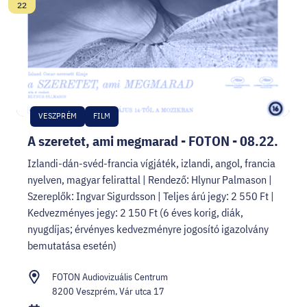
Dátum:
22
VESZPRÉM
FILM
A szeretet, ami megmarad - FOTON - 08.22.
Izlandi-dán-svéd-francia vígjáték, izlandi, angol, francia
nyelven, magyar felirattal | Rendező: Hlynur Palmason |
Szereplők: Ingvar Sigurdsson | Teljes árú jegy: 2 550 Ft |
Kedvezményes jegy: 2 150 Ft (6 éves korig, diák,
nyugdíjas; érvényes kedvezményre jogosító igazolvány
bemutatása esetén)
FOTON Audiovizuális Centrum
8200 Veszprém, Vár utca 17