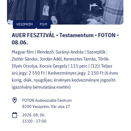
VESZPRÉM
FILM
AUER FESZTIVÁL - Testamentum - FOTON -
08.06.
Magyar film | Rendező: Surányi András | Szereplők:
Zsótér Sándor, Jordán Adél, Keresztes Tamás, Török-
Illyés Orsolya, Kocsis Gergely | 115 perc | (12)| Teljes
árú jegy: 2 550 Ft | Kedvezményes jegy: 2 150 Ft (6 éves
korig, diák, nyugdíjas; érvényes kedvezményre jogosító
igazolvány bemutatása esetén)
FOTON Audiovizuális Centrum
8200 Veszprém, Vár utca 17
2026. 08. 06.
15:00 - 17:00