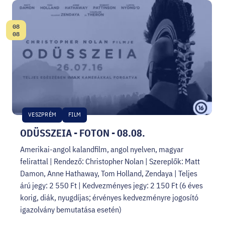
08
Dátum:
08
VESZPRÉM
FILM
ODÜSSZEIA - FOTON - 08.08.
Amerikai-angol kalandfilm, angol nyelven, magyar
felirattal | Rendező: Christopher Nolan | Szereplők: Matt
Damon, Anne Hathaway, Tom Holland, Zendaya | Teljes
árú jegy: 2 550 Ft | Kedvezményes jegy: 2 150 Ft (6 éves
korig, diák, nyugdíjas; érvényes kedvezményre jogosító
igazolvány bemutatása esetén)