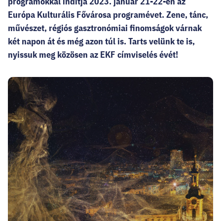
programokkal indítja 2023. január 21-22-én az
Európa Kulturális Fővárosa programévet. Zene, tánc,
művészet, régiós gasztronómiai finomságok várnak
két napon át és még azon túl is. Tarts velünk te is,
nyissuk meg közösen az EKF címviselés évét!