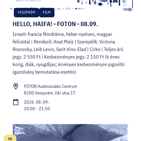
VESZPRÉM
FILM
HELLO, HAIFA! - FOTON - 08.09.
Izraeli-francia filmdráma, héber nyelven, magyar
felirattal | Rendező: Anat Malz | Szereplők: Victoria
Rosovsky, Leib Levin, Sarit Vino-Elad | Cirko | Teljes árú
jegy: 2 550 Ft | Kedvezményes jegy: 2 150 Ft (6 éves
korig, diák, nyugdíjas; érvényes kedvezményre jogosító
igazolvány bemutatása esetén)
FOTON Audiovizuális Centrum
8200 Veszprém, Vár utca 17
2026. 08. 09.
20:00 - 21:50
08