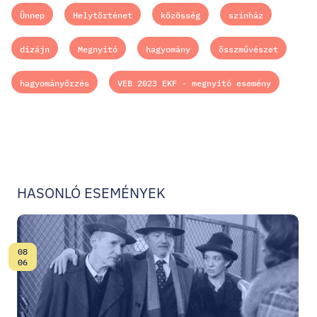
Ünnep
Helytörténet
közösség
színház
dizájn
Megnyitó
hagyomány
összművészet
hagyományőrzés
VEB 2023 EKF - megnyitó esemény
HASONLÓ ESEMÉNYEK
08
Dátum:
06