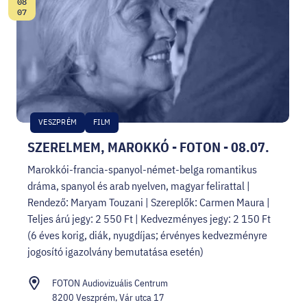
08
Dátum:
07
VESZPRÉM
FILM
SZERELMEM, MAROKKÓ - FOTON - 08.07.
Marokkói-francia-spanyol-német-belga romantikus
dráma, spanyol és arab nyelven, magyar felirattal |
Rendező: Maryam Touzani | Szereplők: Carmen Maura |
Teljes árú jegy: 2 550 Ft | Kedvezményes jegy: 2 150 Ft
(6 éves korig, diák, nyugdíjas; érvényes kedvezményre
jogosító igazolvány bemutatása esetén)
FOTON Audiovizuális Centrum
8200 Veszprém, Vár utca 17