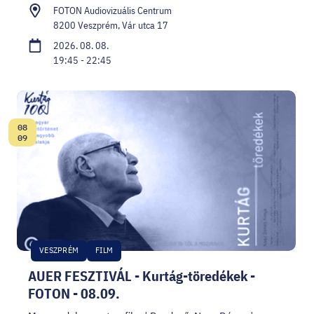
FOTON Audiovizuális Centrum
8200 Veszprém, Vár utca 17
2026. 08. 08.
19:45 - 22:45
08
Dátum:
09
VESZPRÉM
FILM
AUER FESZTIVÁL - Kurtág-töredékek -
FOTON - 08.09.