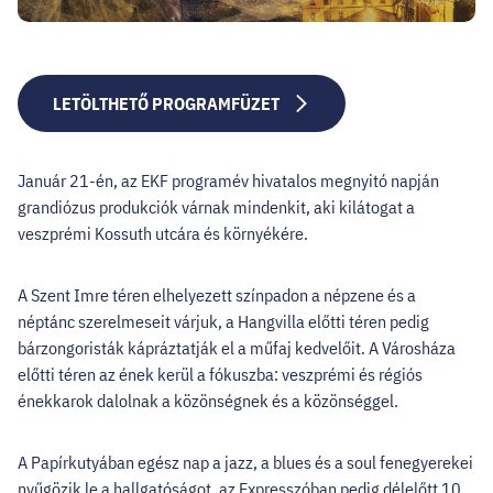
LETÖLTHETŐ PROGRAMFÜZET
Január 21-én, az EKF programév hivatalos megnyitó napján
grandiózus produkciók várnak mindenkit, aki kilátogat a
veszprémi Kossuth utcára és környékére.
A Szent Imre téren elhelyezett színpadon a népzene és a
néptánc szerelmeseit várjuk, a Hangvilla előtti téren pedig
bárzongoristák kápráztatják el a műfaj kedvelőit. A Városháza
előtti téren az ének kerül a fókuszba: veszprémi és régiós
énekkarok dalolnak a közönségnek és a közönséggel.
A Papírkutyában egész nap a jazz, a blues és a soul fenegyerekei
nyűgözik le a hallgatóságot, az Expresszóban pedig délelőtt 10