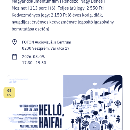
Magyar dokumentumfilm | Rendező: Nagy Dénes |
Mozinet | 113 perc | (6)| Teljes árú jegy: 2 550 Ft |
Kedvezményes jegy: 2 150 Ft (6 éves korig, diák,
nyugdíjas; érvényes kedvezményre jogosító igazolvány
bemutatása esetén)
FOTON Audiovizuális Centrum
8200 Veszprém, Vár utca 17
2026. 08. 09.
17:30 - 19:30
08
Dátum:
09