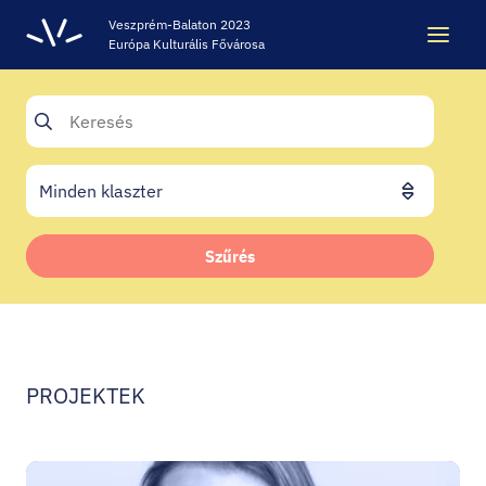
Veszprém-Balaton 2023
Európa Kulturális Fővárosa
Keresés
Keresés
ÖRÖKSÉG
Szűrés
VESZPRÉM-BALATON 2023 EKF
CODE - DIGITÁLIS ÉLMÉNYKÖZPONT
PROJEKTEK
VÁRBÖRTÖN LÁTOGATÓKÖZPONT