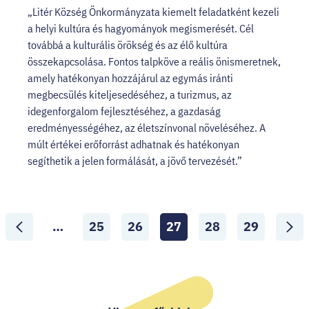
„Litér Község Önkormányzata kiemelt feladatként kezeli
a helyi kultúra és hagyományok megismerését. Cél
továbbá a kulturális örökség és az élő kultúra
összekapcsolása. Fontos talpköve a reális önismeretnek,
amely hatékonyan hozzájárul az egymás iránti
megbecsülés kiteljesedéséhez, a turizmus, az
idegenforgalom fejlesztéséhez, a gazdaság
eredményességéhez, az életszínvonal növeléséhez. A
múlt értékei erőforrást adhatnak és hatékonyan
segíthetik a jelen formálását, a jövő tervezését.”
Lapozó
…
25
26
27
28
29
Lapozás
Lapozás
Aktuális
Lapozás
Lapozás
ide:
ide:
oldal:
ide:
ide:
Előző
Követ
oldal
oldal