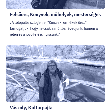
Felsőörs, Könyvek, műhelyek, mesterségek
„A település szlogenje: "Kincsek, emlékek őre..” ,
támogatjuk, hogy ne csak a múltba révedjünk, hanem a
jelen és a jövő felé is nyissunk.”
Vászoly, Kulturpajta