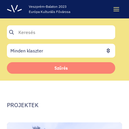
Veszprém-Balaton 2023
Európa Kulturális Fővárosa
Keresés
Keresés
ÖRÖKSÉG
Szűrés
VESZPRÉM-BALATON 2023 EKF
CODE - DIGITÁLIS ÉLMÉNYKÖZPONT
PROJEKTEK
VÁRBÖRTÖN LÁTOGATÓKÖZPONT