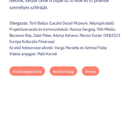
nekünk, kérjük Önök is óvják az itt élők és itt pihenők
személyes szféráját. ​
Ötletgazda: Törő Balázs (Laczkó Dezső Múzeum, Néprajzkutató)​
Projektszervezés és kommunikáció: Hamza Gergely, Tóth Miklós,
Berzevici Rita, Zabó Péter, Adonyi Adrienn, Marton Eszter (VEB2023
Európa Kulturális Fővárosa)​
Az első fotósorozat alkotói: Varga Marietta és Schmal Fülöp​
Videós anyagok: Máhl Kornél
Közösségépítés
Nyitottság
Ünnep