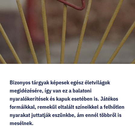
HELLOVEB PROGRAMAJÁNLÓ
KARRIER
EN
Facebook
Instagram
YouTube
Twitter
Bizonyos tárgyak képesek egész életvilágok
megidézésére, így van ez a balatoni
nyaralókerítések és kapuk esetében is. Játékos
formáikkal, remekül eltalált színeikkel a felhőtlen
nyarakat juttatják eszünkbe, ám ennél többről is
mesélnek.