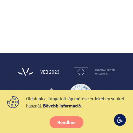
EUROPEAN CAPITAL
VEB 2023
OF CULTURE
Oldalunk a látogatottság mérése érdekében sütiket
használ.
Bővebb információ
.
Rendben
© 2021 Veszprém-Balaton 2023
Hozzá
Facebook
Instagram
YouTube
Spotify
Twitter