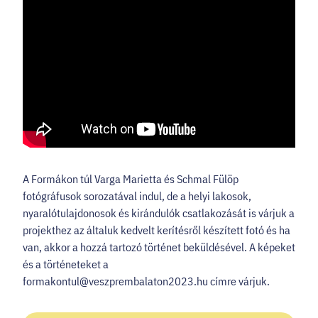
A Formákon túl Varga Marietta és Schmal Fülöp
fotógráfusok sorozatával indul, de a helyi lakosok,
nyaralótulajdonosok és kirándulók csatlakozását is várjuk a
projekthez az általuk kedvelt kerítésről készített fotó és ha
van, akkor a hozzá tartozó történet beküldésével. A képeket
és a történeteket a
formakontul@veszprembalaton2023.hu
címre várjuk. ​