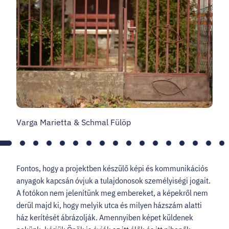
Varga Marietta & Schmal Fülöp
V
1.
2.
3.
4.
5.
6.
7.
8.
9.
10.
11.
12.
13.
14.
15.
16.
1
oldal
oldal
oldal
oldal
oldal
oldal
oldal
oldal
oldal
oldal
oldal
oldal
oldal
oldal
oldal
oldal
ol
Fontos, hogy a projektben készülő képi és kommunikációs
anyagok kapcsán óvjuk a tulajdonosok személyiségi jogait.
A fotókon nem jelenítünk meg embereket, a képekről nem
derül majd ki, hogy melyik utca és milyen házszám alatti
ház kerítését ábrázolják. Amennyiben képet küldenek