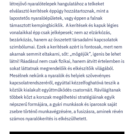
létrejövő nyaralótelepek hangulatához a telkeket
elválasztó kerítések éppúgy hozzátartoznak, mint a
lapostetős nyaralóépületek, vagy éppen a falnak
támasztott kempingbiciklik. A kerítések és kapuk légies
vonalaikkal épp csak jelképesek; nem az elzárkózás,
bezárkózás, hanem az összetett társadalmi kapcsolatok
szimbólumai. Ezek a kerítések azért is fontosak, mert nem
akarnak semmit eltakarni, sőt: „mögéjük”, igenis be lehet
látni! Ráadásul nem csak fizikai, hanem átvitt értelemben is
sokat láttatnak megrendelőik és elkészítőik világából.
Mesélnek nekünk a nyaralók és helyiek szövevényes
kapcsolatrendszeréről, egyúttal kézzelfoghatóvá teszik a
köztük kialakult együttműködés csatornáit. Rávilágítanak
többek közt a korszak megélhetési stratégiáinak egyik
népszerű formájára, a gyári munkások és iparosok saját
zsebre történő munkavégzésére, a fusizásra, aminek révén
számos nyaralókerítés is elkészülhetett.​