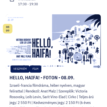
17:30 - 19:30
08
Date:
09
VESZPRÉM
FILM
HELLO, HAIFA! - FOTON - 08.09.
Izraeli-francia filmdráma, héber nyelven, magyar
felirattal | Rendező: Anat Malz | Szereplők: Victoria
Rosovsky, Leib Levin, Sarit Vino-Elad | Cirko | Teljes árú
jegy: 2 550 Ft | Kedvezményes jegy: 2 150 Ft (6 éves