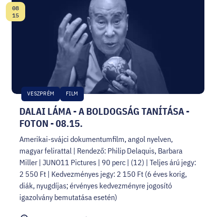
08
Date:
15
VESZPRÉM
FILM
DALAI LÁMA - A BOLDOGSÁG TANÍTÁSA -
FOTON - 08.15.
Amerikai-svájci dokumentumfilm, angol nyelven,
magyar felirattal | Rendező: Philip Delaquis, Barbara
Miller | JUNO11 Pictures | 90 perc | (12) | Teljes árú jegy:
2 550 Ft | Kedvezményes jegy: 2 150 Ft (6 éves korig,
diák, nyugdíjas; érvényes kedvezményre jogosító
igazolvány bemutatása esetén)