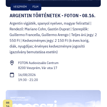
VESZPRÉM
FILM
ARGENTIN TÖRTÉNETEK - FOTON - 08.16.
Argentin vígjáték, spanyol nyelven, magyar felirattal |
Rendező: Mariano Cohn, Gastón Duprat | Szereplők:
Guillermo Francella, Guillermo Arengo | Teljes árú jegy: 2
550 Ft | Kedvezményes jegy: 2 150 Ft (6 éves korig,
diák, nyugdíjas; érvényes kedvezményre jogosító
igazolvány bemutatása esetén)
FOTON Audiovizuális Centrum
8200 Veszprém, Vár utca 17
16/08/2026
19:30 - 21:20
08
Date:
16