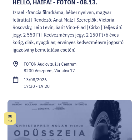
HELLO, HAIFA! - FOTON - 08.13.
Izraeli-francia filmdráma, héber nyelven, magyar
felirattal | Rendező: Anat Malz | Szereplők: Victoria
Rosovsky, Leib Levin, Sarit Vino-Elad | Cirko | Teljes árú
jegy: 2 550 Ft | Kedvezményes jegy: 2 150 Ft (6 éves
korig, diák, nyugdíjas; érvényes kedvezményre jogosító
igazolvány bemutatása esetén)
FOTON Audiovizuális Centrum
8200 Veszprém, Vár utca 17
13/08/2026
17:30 - 19:20
08
Date:
13