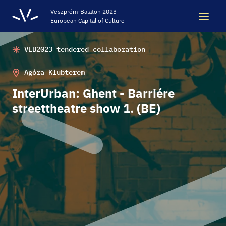
Veszprém-Balaton 2023
European Capital of Culture
VEB2023 tendered collaboration
Search
Search
Agóra Klubterem
InterUrban: Ghent - Barriére
LEGACY
streettheatre show 1. (BE)
VEB2023 ECOC
HELLOVEB EVENT CALENDAR
NEWS - ARCHIVE