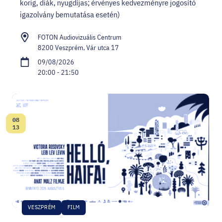
korig, diák, nyugdíjas; érvényes kedvezményre jogosító
igazolvány bemutatása esetén)
FOTON Audiovizuális Centrum
8200 Veszprém, Vár utca 17
09/08/2026
20:00 - 21:50
08
Date:
13
VESZPRÉM
FILM