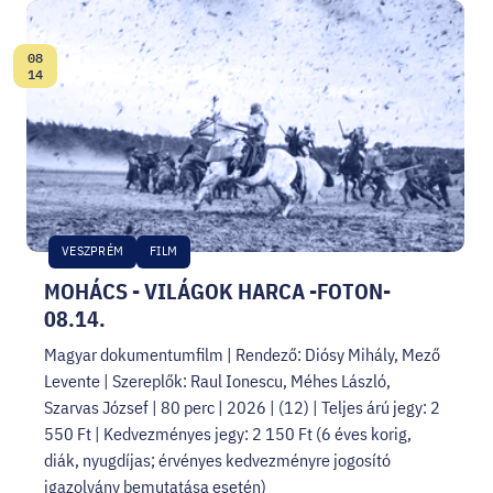
08
Date:
14
VESZPRÉM
FILM
MOHÁCS - VILÁGOK HARCA -FOTON-
08.14.
Magyar dokumentumfilm | Rendező: Diósy Mihály, Mező
Levente | Szereplők: Raul Ionescu, Méhes László,
Szarvas József | 80 perc | 2026 | (12) | Teljes árú jegy: 2
550 Ft | Kedvezményes jegy: 2 150 Ft (6 éves korig,
diák, nyugdíjas; érvényes kedvezményre jogosító
igazolvány bemutatása esetén)