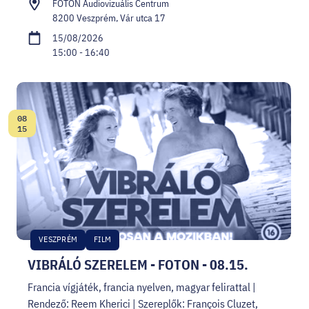
FOTON Audiovizuális Centrum
8200 Veszprém, Vár utca 17
15/08/2026
15:00 - 16:40
08
Date:
15
VESZPRÉM
FILM
VIBRÁLÓ SZERELEM - FOTON - 08.15.
Francia vígjáték, francia nyelven, magyar felirattal |
Rendező: Reem Kherici | Szereplők: François Cluzet,