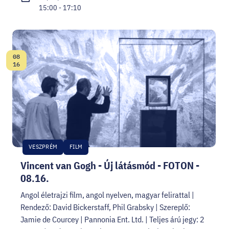
15:00 - 17:10
08
Date:
16
VESZPRÉM
FILM
Vincent van Gogh - Új látásmód - FOTON -
08.16.
Angol életrajzi film, angol nyelven, magyar felirattal |
Rendező: David Bickerstaff, Phil Grabsky | Szereplő:
Jamie de Courcey | Pannonia Ent. Ltd. | Teljes árú jegy: 2