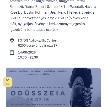
Amerikai thriller, angol nyelven, magyar felirattal |
Rendező: Daniel Roher | Szereplők: Leo Woodall, Havana
Rose Liu, Dustin Hoffman, Jean Reno | Teljes árú jegy: 2
550 Ft | Kedvezményes jegy: 2 150 Ft (6 éves korig,
diák, nyugdíjas; érvényes kedvezményre jogosító
igazolvány bemutatása esetén)
FOTON Audiovizuális Centrum
8200 Veszprém, Vár utca 17
14/08/2026
19:30 - 21:30
08
Date:
15