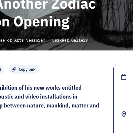
Another Zodiac
ion Opening
se of Arts Veszprém - Csikász Gallery
l
Copy link
ibition of his new works entitled
ustic and video installations in
hip between nature, mankind, matter and