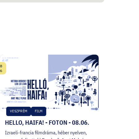
8
Date:
6
VESZPRÉM
FILM
HELLO, HAIFA! - FOTON - 08.06.
Izraeli-francia filmdráma, héber nyelven,