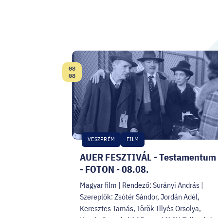
08
Date:
08
VESZPRÉM
FILM
AUER FESZTIVÁL - Testamentum
- FOTON - 08.08.
Magyar film | Rendező: Surányi András |
Szereplők: Zsótér Sándor, Jordán Adél,
Keresztes Tamás, Török-Illyés Orsolya,