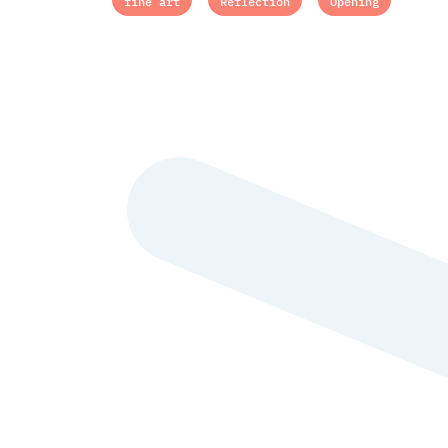
fine art
Reflection
Opening