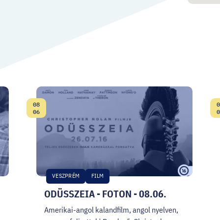
08
0
Date:
06
0
VESZPRÉM
FILM
ODÜSSZEIA - FOTON - 08.06.
Amerikai-angol kalandfilm, angol nyelven,