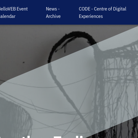
elloVEB Event
News -
CODE - Centre of Digital
alendar
Archive
Experiences