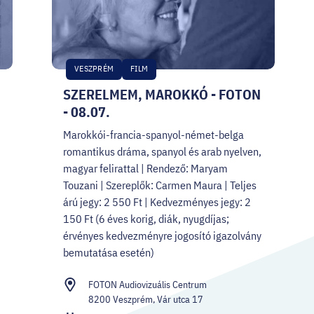
VESZPRÉM
FILM
SZERELMEM, MAROKKÓ - FOTON
- 08.07.
Marokkói-francia-spanyol-német-belga
romantikus dráma, spanyol és arab nyelven,
magyar felirattal | Rendező: Maryam
Touzani | Szereplők: Carmen Maura | Teljes
árú jegy: 2 550 Ft | Kedvezményes jegy: 2
150 Ft (6 éves korig, diák, nyugdíjas;
érvényes kedvezményre jogosító igazolvány
bemutatása esetén)
FOTON Audiovizuális Centrum
8200 Veszprém, Vár utca 17