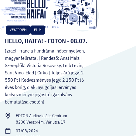
VESZPRÉM
FILM
HELLO, HAIFA! - FOTON - 08.07.
Izraeli-francia filmdráma, héber nyelven,
magyar felirattal | Rendező: Anat Malz |
Szereplők: Victoria Rosovsky, Leib Levin,
Sarit Vino-Elad | Cirko | Teljes árú jegy: 2
550 Ft | Kedvezményes jegy: 2 150 Ft (6
éves korig, diák, nyugdíjas; érvényes
kedvezményre jogosító igazolvány
bemutatása esetén)
FOTON Audiovizuális Centrum
8200 Veszprém, Vár utca 17
07/08/2026