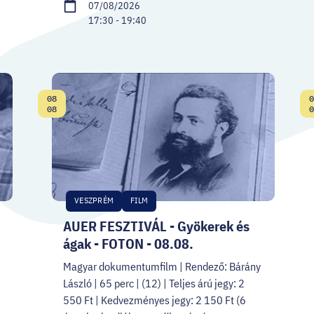
07/08/2026
17:30 - 19:40
08
0
Date:
08
0
VESZPRÉM
FILM
AUER FESZTIVÁL - Gyökerek és
ágak - FOTON - 08.08.
Magyar dokumentumfilm | Rendező: Bárány
László | 65 perc | (12) | Teljes árú jegy: 2
550 Ft | Kedvezményes jegy: 2 150 Ft (6