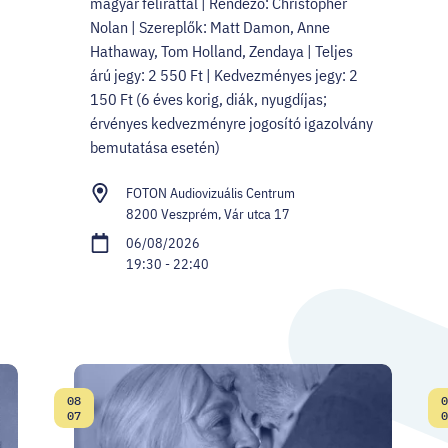
magyar felirattal | Rendező: Christopher
Nolan | Szereplők: Matt Damon, Anne
Hathaway, Tom Holland, Zendaya | Teljes
árú jegy: 2 550 Ft | Kedvezményes jegy: 2
150 Ft (6 éves korig, diák, nyugdíjas;
érvényes kedvezményre jogosító igazolvány
bemutatása esetén)
FOTON Audiovizuális Centrum
8200 Veszprém, Vár utca 17
06/08/2026
19:30 - 22:40
08
0
Date:
07
0