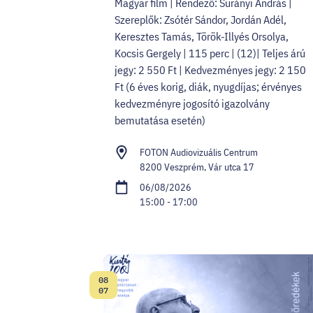
Magyar film | Rendező: Surányi András |
Szereplők: Zsótér Sándor, Jordán Adél,
Keresztes Tamás, Török-Illyés Orsolya,
Kocsis Gergely | 115 perc | (12)| Teljes árú
jegy: 2 550 Ft | Kedvezményes jegy: 2 150
Ft (6 éves korig, diák, nyugdíjas; érvényes
kedvezményre jogosító igazolvány
bemutatása esetén)
FOTON Audiovizuális Centrum
8200 Veszprém, Vár utca 17
06/08/2026
15:00 - 17:00
08
Date:
07