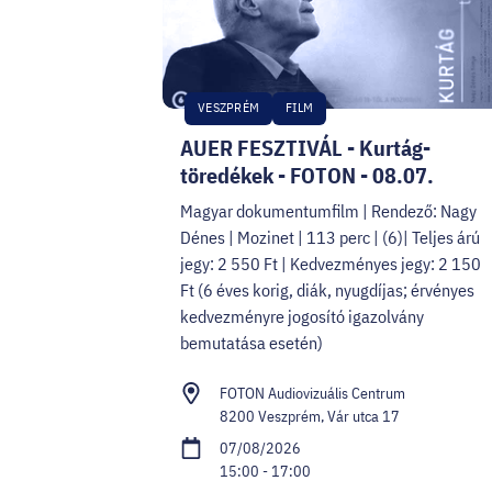
VESZPRÉM
FILM
AUER FESZTIVÁL - Kurtág-
töredékek - FOTON - 08.07.
Magyar dokumentumfilm | Rendező: Nagy
Dénes | Mozinet | 113 perc | (6)| Teljes árú
jegy: 2 550 Ft | Kedvezményes jegy: 2 150
Ft (6 éves korig, diák, nyugdíjas; érvényes
kedvezményre jogosító igazolvány
bemutatása esetén)
FOTON Audiovizuális Centrum
8200 Veszprém, Vár utca 17
07/08/2026
15:00 - 17:00