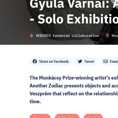
Gyula Várnai: 
- Solo Exhibit
VEB2023 tendered collaboration
Hou
Share
Share on Facebook
Tweet
Emai
The Munkácsy Prize-winning artist's exh
Another Zodiac presents objects and aco
Veszprém that reflect on the relations
time.