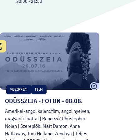
20:00 - 21:50
8
Date:
8
VESZPRÉM
FILM
ODÜSSZEIA - FOTON - 08.08.
Amerikai-angol kalandfilm, angol nyelven,
magyar felirattal | Rendező: Christopher
Nolan | Szereplők: Matt Damon, Anne
Hathaway, Tom Holland, Zendaya | Teljes