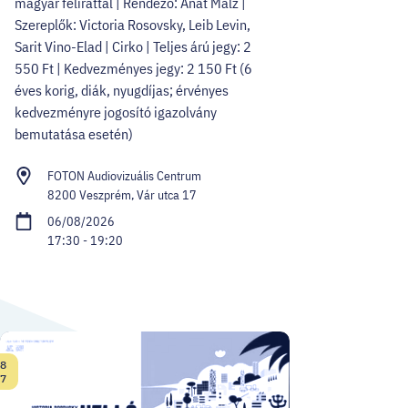
magyar felirattal | Rendező: Anat Malz |
Szereplők: Victoria Rosovsky, Leib Levin,
Sarit Vino-Elad | Cirko | Teljes árú jegy: 2
550 Ft | Kedvezményes jegy: 2 150 Ft (6
éves korig, diák, nyugdíjas; érvényes
kedvezményre jogosító igazolvány
bemutatása esetén)
FOTON Audiovizuális Centrum
8200 Veszprém, Vár utca 17
06/08/2026
17:30 - 19:20
8
Date:
7