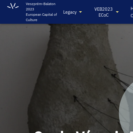
Veszprém-Balaton
H
VEB2023
2023
Legacy
ECoC
European Capital of
C
Culture