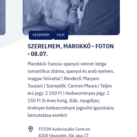
VESZPRÉM
FILM
SZERELMEM, MAROKKÓ - FOTON
- 08.07.
Marokkói-francia-spanyol-német-belga
romantikus dráma, spanyol és arab nyelven,
magyar felirattal | Rendező: Maryam
Touzani | Szereplők: Carmen Maura | Teljes
árú jegy: 2 550 Ft | Kedvezményes jegy: 2
150 Ft (6 éves korig, diák, nyugdíjas;
érvényes kedvezményre jogosító igazolvány
bemutatása esetén)
FOTON Audiovizuális Centrum
8200 Veszprém, Vár utca 17