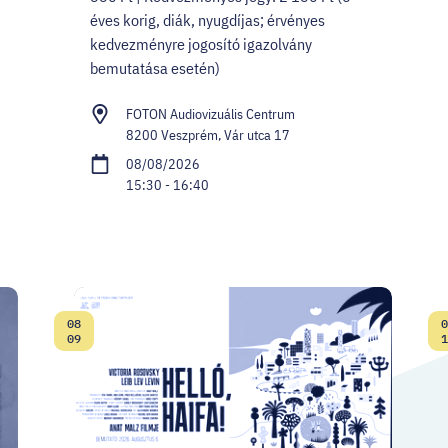
éves korig, diák, nyugdíjas; érvényes
kedvezményre jogosító igazolvány
bemutatása esetén)
FOTON Audiovizuális Centrum
8200 Veszprém, Vár utca 17
08/08/2026
15:30 - 16:40
08
0
Date:
09
1