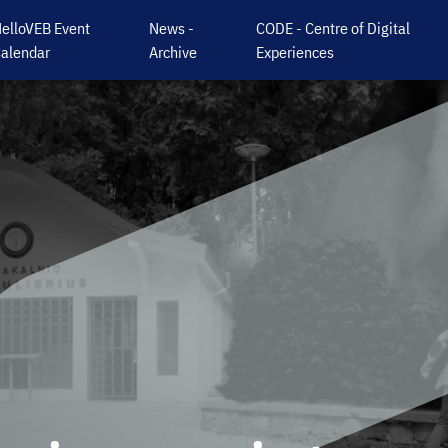
elloVEB Event
News -
CODE - Centre of Digital
alendar
Archive
Experiences