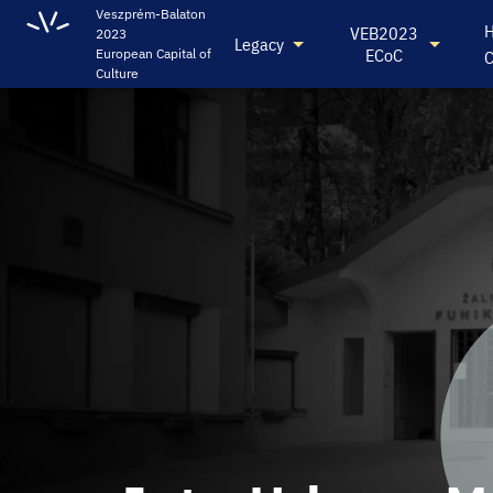
Veszprém-Balaton
H
VEB2023
2023
Legacy
ECoC
European Capital of
C
Culture