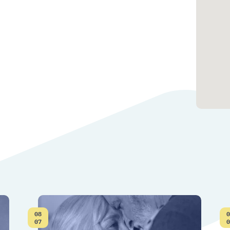
08
0
Date:
07
0