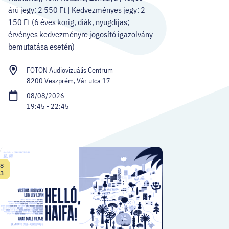
árú jegy: 2 550 Ft | Kedvezményes jegy: 2
150 Ft (6 éves korig, diák, nyugdíjas;
érvényes kedvezményre jogosító igazolvány
bemutatása esetén)
FOTON Audiovizuális Centrum
8200 Veszprém, Vár utca 17
08/08/2026
19:45 - 22:45
8
Date:
3