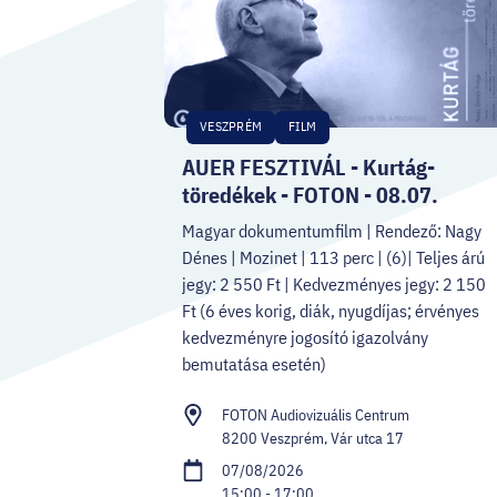
VESZPRÉM
FILM
AUER FESZTIVÁL - Kurtág-
töredékek - FOTON - 08.07.
Magyar dokumentumfilm | Rendező: Nagy
Dénes | Mozinet | 113 perc | (6)| Teljes árú
jegy: 2 550 Ft | Kedvezményes jegy: 2 150
Ft (6 éves korig, diák, nyugdíjas; érvényes
kedvezményre jogosító igazolvány
bemutatása esetén)
FOTON Audiovizuális Centrum
8200 Veszprém, Vár utca 17
07/08/2026
15:00 - 17:00