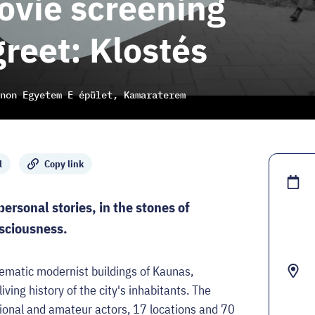
ovie screening
reet: Klostés
non Egyetem E épület, Kamaraterem
l
Copy link
personal stories, in the stones of
nsciousness.
ematic modernist buildings of Kaunas,
ing history of the city's inhabitants. The
ional and amateur actors, 17 locations and 70