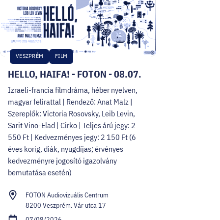
VESZPRÉM
FILM
HELLO, HAIFA! - FOTON - 08.07.
Izraeli-francia filmdráma, héber nyelven,
magyar felirattal | Rendező: Anat Malz |
Szereplők: Victoria Rosovsky, Leib Levin,
Sarit Vino-Elad | Cirko | Teljes árú jegy: 2
550 Ft | Kedvezményes jegy: 2 150 Ft (6
éves korig, diák, nyugdíjas; érvényes
kedvezményre jogosító igazolvány
bemutatása esetén)
FOTON Audiovizuális Centrum
8200 Veszprém, Vár utca 17
07/08/2026