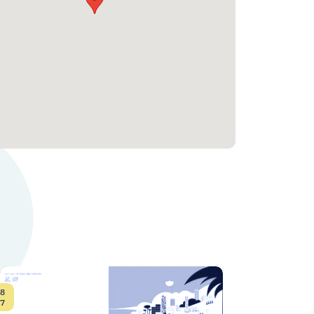
8
Date:
7