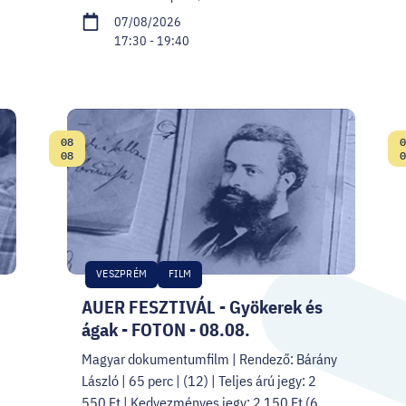
07/08/2026
17:30 - 19:40
08
0
Date:
08
0
VESZPRÉM
FILM
AUER FESZTIVÁL - Gyökerek és
ágak - FOTON - 08.08.
Magyar dokumentumfilm | Rendező: Bárány
László | 65 perc | (12) | Teljes árú jegy: 2
550 Ft | Kedvezményes jegy: 2 150 Ft (6