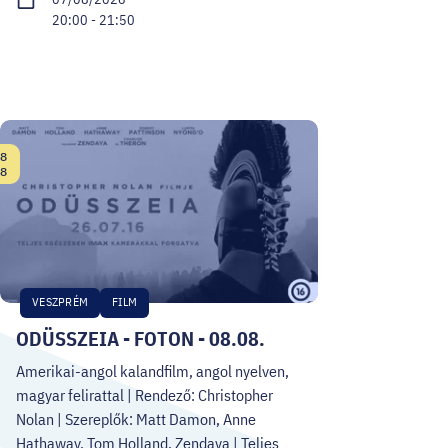
20:00 - 21:50
8
Date:
8
VESZPRÉM
FILM
ODÜSSZEIA - FOTON - 08.08.
Amerikai-angol kalandfilm, angol nyelven,
magyar felirattal | Rendező: Christopher
Nolan | Szereplők: Matt Damon, Anne
Hathaway, Tom Holland, Zendaya | Teljes