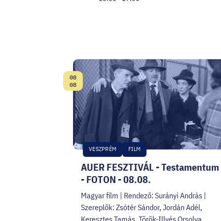
08
Date:
08
VESZPRÉM
FILM
AUER FESZTIVÁL - Testamentum
- FOTON - 08.08.
Magyar film | Rendező: Surányi András |
Szereplők: Zsótér Sándor, Jordán Adél,
Keresztes Tamás, Török-Illyés Orsolya,