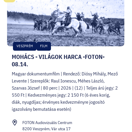
VESZPRÉM
FILM
MOHÁCS - VILÁGOK HARCA -FOTON-
08.14.
Magyar dokumentumfilm | Rendező: Diósy Mihály, Mező
Levente | Szereplők: Raul Ionescu, Méhes László,
Szarvas József | 80 perc | 2026 | (12) | Teljes árú jegy: 2
550 Ft | Kedvezményes jegy: 2 150 Ft (6 éves korig,
diák, nyugdíjas; érvényes kedvezményre jogosító
igazolvány bemutatása esetén)
FOTON Audiovizuális Centrum
8200 Veszprém, Vár utca 17