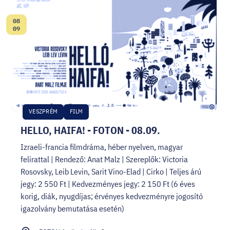
08
Date:
09
VESZPRÉM
FILM
HELLO, HAIFA! - FOTON - 08.09.
Izraeli-francia filmdráma, héber nyelven, magyar
felirattal | Rendező: Anat Malz | Szereplők: Victoria
Rosovsky, Leib Levin, Sarit Vino-Elad | Cirko | Teljes árú
jegy: 2 550 Ft | Kedvezményes jegy: 2 150 Ft (6 éves
korig, diák, nyugdíjas; érvényes kedvezményre jogosító
igazolvány bemutatása esetén)