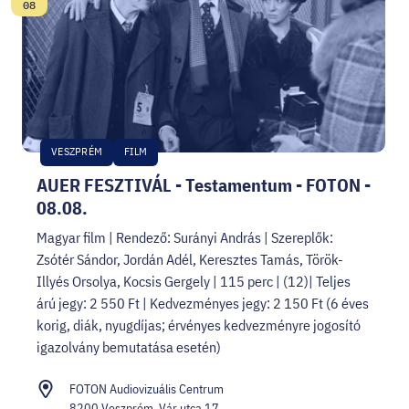
Date:
08
VESZPRÉM
FILM
AUER FESZTIVÁL - Testamentum - FOTON -
08.08.
Magyar film | Rendező: Surányi András | Szereplők:
Zsótér Sándor, Jordán Adél, Keresztes Tamás, Török-
Illyés Orsolya, Kocsis Gergely | 115 perc | (12)| Teljes
árú jegy: 2 550 Ft | Kedvezményes jegy: 2 150 Ft (6 éves
korig, diák, nyugdíjas; érvényes kedvezményre jogosító
igazolvány bemutatása esetén)
FOTON Audiovizuális Centrum
8200 Veszprém, Vár utca 17