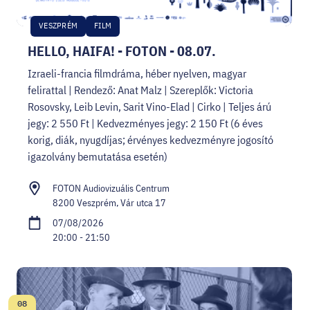
VESZPRÉM
FILM
HELLO, HAIFA! - FOTON - 08.07.
Izraeli-francia filmdráma, héber nyelven, magyar
felirattal | Rendező: Anat Malz | Szereplők: Victoria
Rosovsky, Leib Levin, Sarit Vino-Elad | Cirko | Teljes árú
jegy: 2 550 Ft | Kedvezményes jegy: 2 150 Ft (6 éves
korig, diák, nyugdíjas; érvényes kedvezményre jogosító
igazolvány bemutatása esetén)
FOTON Audiovizuális Centrum
8200 Veszprém, Vár utca 17
07/08/2026
20:00 - 21:50
08