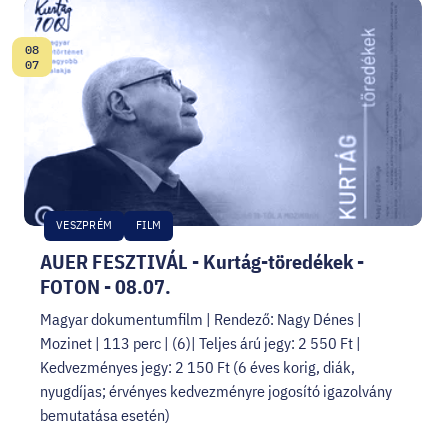
08
Date:
07
VESZPRÉM
FILM
AUER FESZTIVÁL - Kurtág-töredékek -
FOTON - 08.07.
Magyar dokumentumfilm | Rendező: Nagy Dénes |
Mozinet | 113 perc | (6)| Teljes árú jegy: 2 550 Ft |
Kedvezményes jegy: 2 150 Ft (6 éves korig, diák,
nyugdíjas; érvényes kedvezményre jogosító igazolvány
bemutatása esetén)