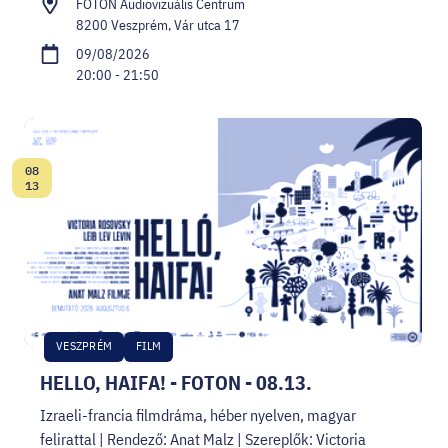
FOTON Audiovizuális Centrum
8200 Veszprém, Vár utca 17
09/08/2026
20:00 - 21:50
08
Date:
13
VESZPRÉM
FILM
HELLO, HAIFA! - FOTON - 08.13.
Izraeli-francia filmdráma, héber nyelven, magyar
felirattal | Rendező: Anat Malz | Szereplők: Victoria