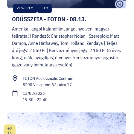
VESZPRÉM
FILM
ODÜSSZEIA - FOTON - 08.13.
Amerikai-angol kalandfilm, angol nyelven, magyar
felirattal | Rendező: Christopher Nolan | Szereplők: Matt
Damon, Anne Hathaway, Tom Holland, Zendaya | Teljes
árú jegy: 2 550 Ft | Kedvezményes jegy: 2 150 Ft (6 éves
korig, diák, nyugdíjas; érvényes kedvezményre jogosító
igazolvány bemutatása esetén)
FOTON Audiovizuális Centrum
8200 Veszprém, Vár utca 17
13/08/2026
19:30 - 22:40
08
Date:
14