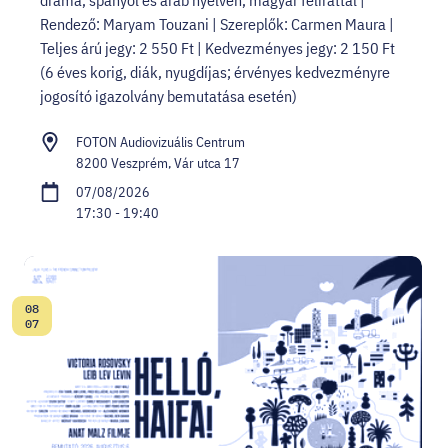
dráma, spanyol és arab nyelven, magyar felirattal |
Rendező: Maryam Touzani | Szereplők: Carmen Maura |
Teljes árú jegy: 2 550 Ft | Kedvezményes jegy: 2 150 Ft
(6 éves korig, diák, nyugdíjas; érvényes kedvezményre
jogosító igazolvány bemutatása esetén)
FOTON Audiovizuális Centrum
8200 Veszprém, Vár utca 17
07/08/2026
17:30 - 19:40
08
Date:
07