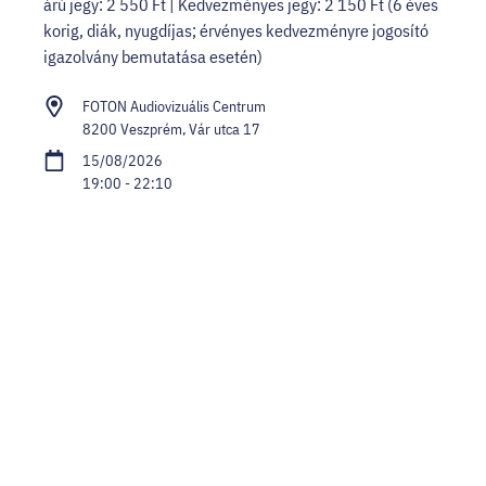
árú jegy: 2 550 Ft | Kedvezményes jegy: 2 150 Ft (6 éves
korig, diák, nyugdíjas; érvényes kedvezményre jogosító
igazolvány bemutatása esetén)
FOTON Audiovizuális Centrum
8200 Veszprém, Vár utca 17
15/08/2026
19:00 - 22:10