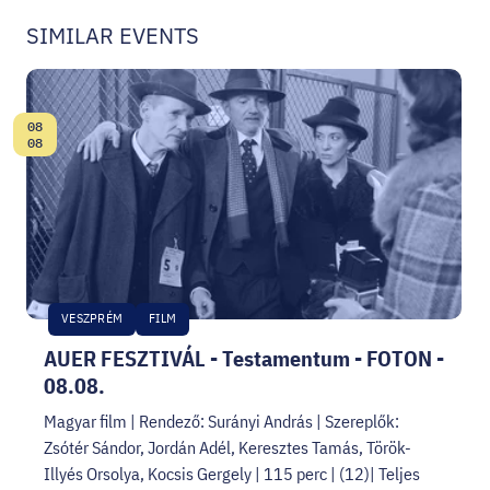
SIMILAR EVENTS
08
Date:
08
VESZPRÉM
FILM
AUER FESZTIVÁL - Testamentum - FOTON -
08.08.
Magyar film | Rendező: Surányi András | Szereplők:
Zsótér Sándor, Jordán Adél, Keresztes Tamás, Török-
Illyés Orsolya, Kocsis Gergely | 115 perc | (12)| Teljes