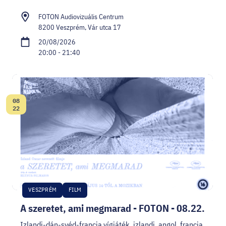
FOTON Audiovizuális Centrum
8200 Veszprém, Vár utca 17
20/08/2026
20:00 - 21:40
08
Date:
22
VESZPRÉM
FILM
A szeretet, ami megmarad - FOTON - 08.22.
Izlandi-dán-svéd-francia vígjáték, izlandi, angol, francia