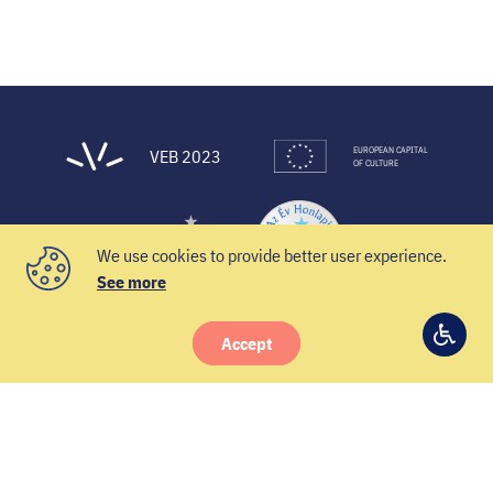
EUROPEAN CAPITAL
VEB 2023
OF CULTURE
We use cookies to provide better user experience.
See more
Accept
© 2021 Veszprém-Balaton 2023
Access
Facebook
Instagram
YouTube
Twitter
settin
Newsletter
Contacts