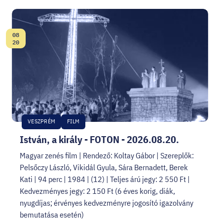
08
Date:
20
VESZPRÉM
FILM
István, a király - FOTON - 2026.08.20.
Magyar zenés film | Rendező: Koltay Gábor | Szereplők:
Pelsőczy László, Vikidál Gyula, Sára Bernadett, Berek
Kati | 94 perc | 1984 | (12) | Teljes árú jegy: 2 550 Ft |
Kedvezményes jegy: 2 150 Ft (6 éves korig, diák,
nyugdíjas; érvényes kedvezményre jogosító igazolvány
bemutatása esetén)