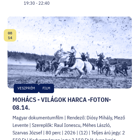
19:30 - 22:40
08
Date:
14
VESZPRÉM
FILM
MOHÁCS - VILÁGOK HARCA -FOTON-
08.14.
Magyar dokumentumfilm | Rendező: Diósy Mihály, Mező
Levente | Szereplők: Raul Ionescu, Méhes László,
Szarvas József | 80 perc | 2026 | (12) | Teljes árú jegy: 2
550 Ft | Kedvezményes jegy: 2 150 Ft (6 éves korig,