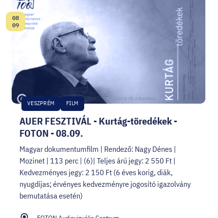
08
Date:
09
VESZPRÉM
FILM
AUER FESZTIVÁL - Kurtág-töredékek -
FOTON - 08.09.
Magyar dokumentumfilm | Rendező: Nagy Dénes |
Mozinet | 113 perc | (6)| Teljes árú jegy: 2 550 Ft |
Kedvezményes jegy: 2 150 Ft (6 éves korig, diák,
nyugdíjas; érvényes kedvezményre jogosító igazolvány
bemutatása esetén)
FOTON Audiovizuális Centrum