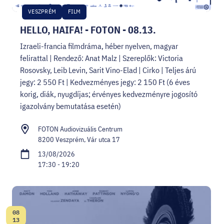
VESZPRÉM
FILM
HELLO, HAIFA! - FOTON - 08.13.
Izraeli-francia filmdráma, héber nyelven, magyar
felirattal | Rendező: Anat Malz | Szereplők: Victoria
Rosovsky, Leib Levin, Sarit Vino-Elad | Cirko | Teljes árú
jegy: 2 550 Ft | Kedvezményes jegy: 2 150 Ft (6 éves
korig, diák, nyugdíjas; érvényes kedvezményre jogosító
igazolvány bemutatása esetén)
FOTON Audiovizuális Centrum
8200 Veszprém, Vár utca 17
13/08/2026
17:30 - 19:20
08
Date:
13