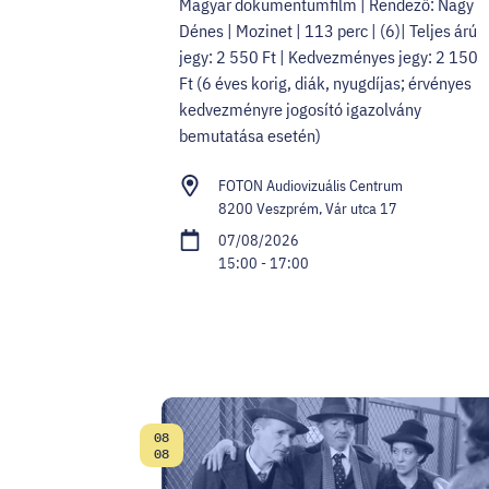
Magyar dokumentumfilm | Rendező: Nagy
Dénes | Mozinet | 113 perc | (6)| Teljes árú
jegy: 2 550 Ft | Kedvezményes jegy: 2 150
Ft (6 éves korig, diák, nyugdíjas; érvényes
kedvezményre jogosító igazolvány
bemutatása esetén)
FOTON Audiovizuális Centrum
8200 Veszprém, Vár utca 17
07/08/2026
15:00 - 17:00
08
Date:
08