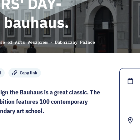
RS' DAY-
 bauhaus.
se of Arts Veszprém - Dubniczay Palace
l
Copy link
sign the Bauhaus is a great classic. The
bition features 100 contemporary
endary art school.