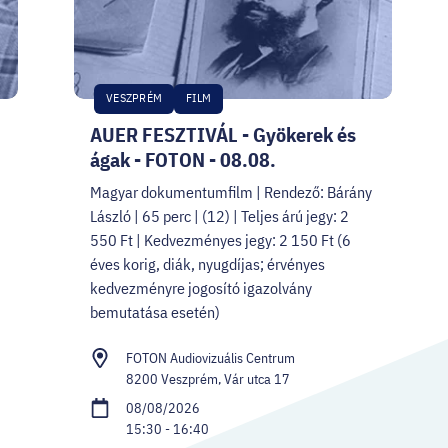
VESZPRÉM
FILM
AUER FESZTIVÁL - Gyökerek és
ágak - FOTON - 08.08.
Magyar dokumentumfilm | Rendező: Bárány
László | 65 perc | (12) | Teljes árú jegy: 2
550 Ft | Kedvezményes jegy: 2 150 Ft (6
éves korig, diák, nyugdíjas; érvényes
kedvezményre jogosító igazolvány
bemutatása esetén)
FOTON Audiovizuális Centrum
8200 Veszprém, Vár utca 17
08/08/2026
15:30 - 16:40