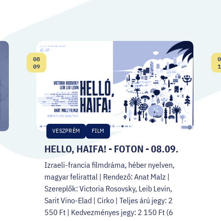
08
0
Date:
09
1
VESZPRÉM
FILM
HELLO, HAIFA! - FOTON - 08.09.
Izraeli-francia filmdráma, héber nyelven,
magyar felirattal | Rendező: Anat Malz |
Szereplők: Victoria Rosovsky, Leib Levin,
Sarit Vino-Elad | Cirko | Teljes árú jegy: 2
550 Ft | Kedvezményes jegy: 2 150 Ft (6