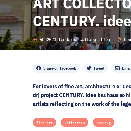
ART COLLECTO
CENTURY. idee
VEB2023 tendered collaboration
Hou
Share
Share on Facebook
Tweet
Emai
For lovers of fine art, architecture or de
drj project CENTURY. idee bauhaus exhi
artists reflecting on the work of the leg
fine art
Reflection
Opening