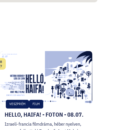
8
Date:
7
VESZPRÉM
FILM
HELLO, HAIFA! - FOTON - 08.07.
Izraeli-francia filmdráma, héber nyelven,