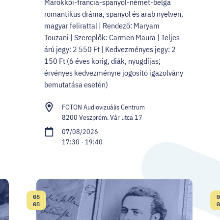
Marokkói-francia-spanyol-német-belga
romantikus dráma, spanyol és arab nyelven,
magyar felirattal | Rendező: Maryam
Touzani | Szereplők: Carmen Maura | Teljes
árú jegy: 2 550 Ft | Kedvezményes jegy: 2
150 Ft (6 éves korig, diák, nyugdíjas;
érvényes kedvezményre jogosító igazolvány
bemutatása esetén)
FOTON Audiovizuális Centrum
8200 Veszprém, Vár utca 17
07/08/2026
17:30 - 19:40
08
0
Date:
08
0