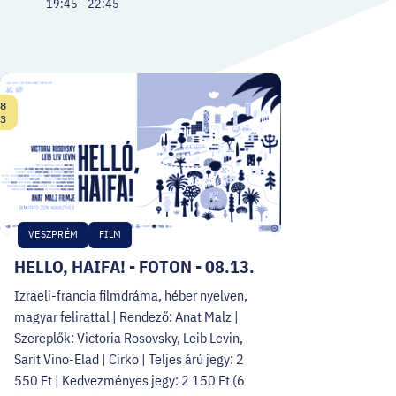
19:45 - 22:45
8
Date:
3
VESZPRÉM
FILM
HELLO, HAIFA! - FOTON - 08.13.
Izraeli-francia filmdráma, héber nyelven,
magyar felirattal | Rendező: Anat Malz |
Szereplők: Victoria Rosovsky, Leib Levin,
Sarit Vino-Elad | Cirko | Teljes árú jegy: 2
550 Ft | Kedvezményes jegy: 2 150 Ft (6