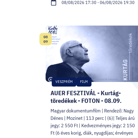
08/08/2026 17:30 - 06/08/2026 19:30
08
Date:
09
VESZPRÉM
FILM
AUER FESZTIVÁL - Kurtág-
töredékek - FOTON - 08.09.
Magyar dokumentumfilm | Rendező: Nagy
Dénes | Mozinet | 113 perc | (6)| Teljes árú
jegy: 2 550 Ft | Kedvezményes jegy: 2 150
Ft (6 éves korig, diák, nyugdíjas; érvényes