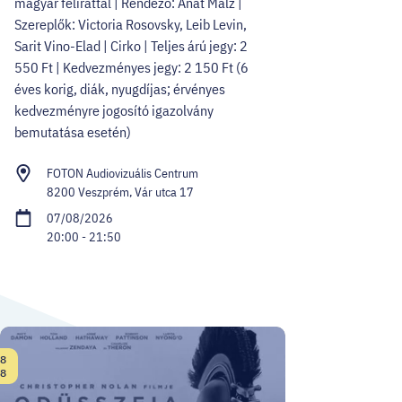
magyar felirattal | Rendező: Anat Malz |
Szereplők: Victoria Rosovsky, Leib Levin,
Sarit Vino-Elad | Cirko | Teljes árú jegy: 2
550 Ft | Kedvezményes jegy: 2 150 Ft (6
éves korig, diák, nyugdíjas; érvényes
kedvezményre jogosító igazolvány
bemutatása esetén)
FOTON Audiovizuális Centrum
8200 Veszprém, Vár utca 17
07/08/2026
20:00 - 21:50
8
Date:
8