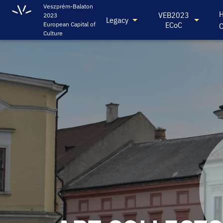
Veszprém-Balaton
H
VEB2023
2023
Legacy
ECoC
European Capital of
C
Culture