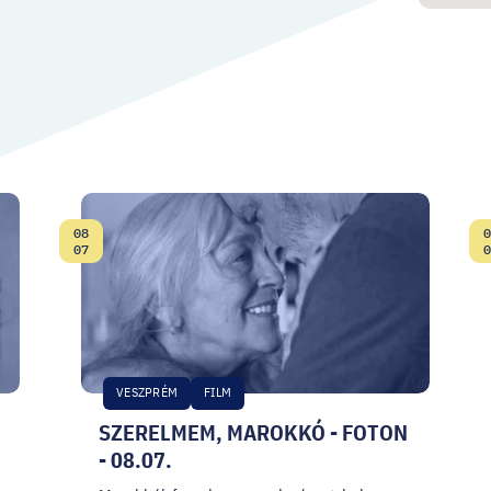
08
0
Date:
07
0
VESZPRÉM
FILM
SZERELMEM, MAROKKÓ - FOTON
- 08.07.