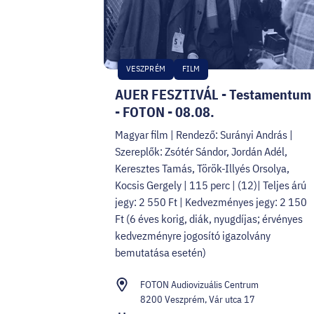
VESZPRÉM
FILM
AUER FESZTIVÁL - Testamentum
- FOTON - 08.08.
Magyar film | Rendező: Surányi András |
Szereplők: Zsótér Sándor, Jordán Adél,
Keresztes Tamás, Török-Illyés Orsolya,
Kocsis Gergely | 115 perc | (12)| Teljes árú
jegy: 2 550 Ft | Kedvezményes jegy: 2 150
Ft (6 éves korig, diák, nyugdíjas; érvényes
kedvezményre jogosító igazolvány
bemutatása esetén)
FOTON Audiovizuális Centrum
8200 Veszprém, Vár utca 17