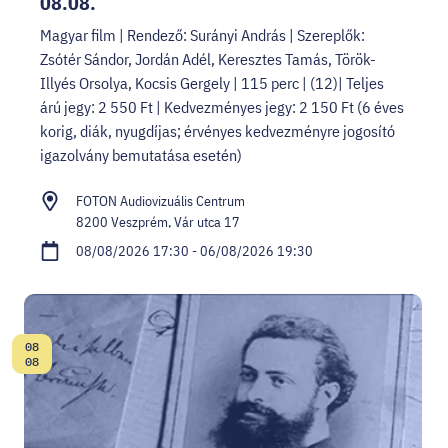
08.08.
Magyar film | Rendező: Surányi András | Szereplők:
Zsótér Sándor, Jordán Adél, Keresztes Tamás, Török-
Illyés Orsolya, Kocsis Gergely | 115 perc | (12)| Teljes
árú jegy: 2 550 Ft | Kedvezményes jegy: 2 150 Ft (6 éves
korig, diák, nyugdíjas; érvényes kedvezményre jogosító
igazolvány bemutatása esetén)
FOTON Audiovizuális Centrum
8200 Veszprém, Vár utca 17
08/08/2026 17:30 - 06/08/2026 19:30
08
Date:
08