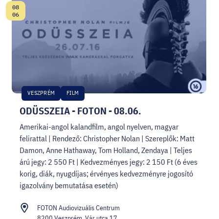
08
Date:
06
VESZPRÉM
FILM
ODÜSSZEIA - FOTON - 08.06.
Amerikai-angol kalandfilm, angol nyelven, magyar
felirattal | Rendező: Christopher Nolan | Szereplők: Matt
Damon, Anne Hathaway, Tom Holland, Zendaya | Teljes
árú jegy: 2 550 Ft | Kedvezményes jegy: 2 150 Ft (6 éves
korig, diák, nyugdíjas; érvényes kedvezményre jogosító
igazolvány bemutatása esetén)
FOTON Audiovizuális Centrum
8200 Veszprém, Vár utca 17