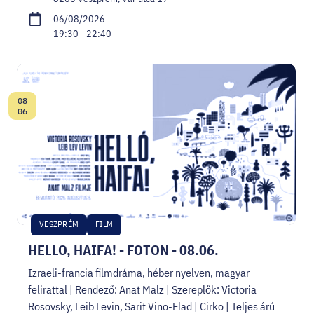
06/08/2026
19:30 - 22:40
08
Date:
06
VESZPRÉM
FILM
HELLO, HAIFA! - FOTON - 08.06.
Izraeli-francia filmdráma, héber nyelven, magyar
felirattal | Rendező: Anat Malz | Szereplők: Victoria
Rosovsky, Leib Levin, Sarit Vino-Elad | Cirko | Teljes árú