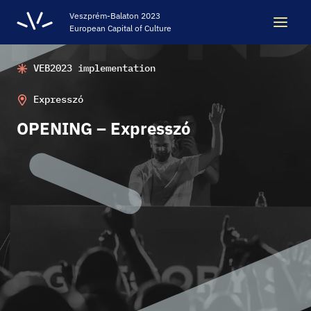
Veszprém-Balaton 2023
European Capital of Culture
VEB2023 implementation
Search
Search
Expresszó
OPENING – Expresszó
LEGACY
VEB2023 ECOC
HELLOVEB EVENT CALENDAR
NEWS - ARCHIVE