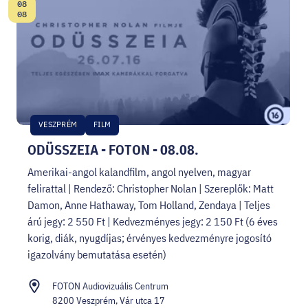
08
Date:
08
VESZPRÉM
FILM
ODÜSSZEIA - FOTON - 08.08.
Amerikai-angol kalandfilm, angol nyelven, magyar
felirattal | Rendező: Christopher Nolan | Szereplők: Matt
Damon, Anne Hathaway, Tom Holland, Zendaya | Teljes
árú jegy: 2 550 Ft | Kedvezményes jegy: 2 150 Ft (6 éves
korig, diák, nyugdíjas; érvényes kedvezményre jogosító
igazolvány bemutatása esetén)
FOTON Audiovizuális Centrum
8200 Veszprém, Vár utca 17