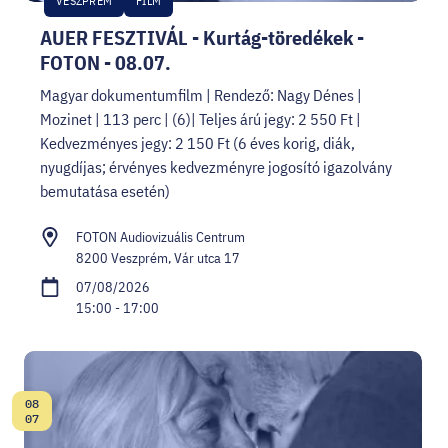
VESZPRÉM
FILM
AUER FESZTIVÁL - Kurtág-töredékek -
FOTON - 08.07.
Magyar dokumentumfilm | Rendező: Nagy Dénes |
Mozinet | 113 perc | (6)| Teljes árú jegy: 2 550 Ft |
Kedvezményes jegy: 2 150 Ft (6 éves korig, diák,
nyugdíjas; érvényes kedvezményre jogosító igazolvány
bemutatása esetén)
FOTON Audiovizuális Centrum
8200 Veszprém, Vár utca 17
07/08/2026
15:00 - 17:00
08
Date:
07