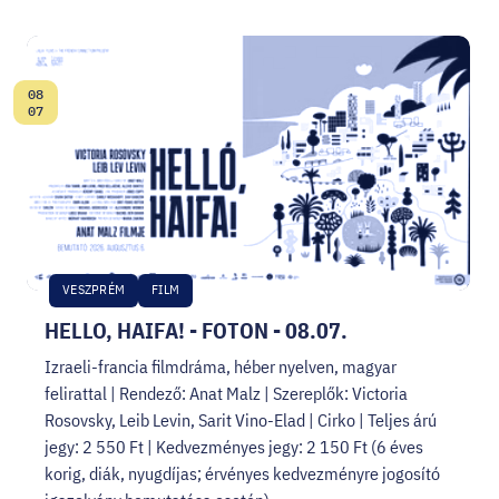
08
Date:
07
VESZPRÉM
FILM
HELLO, HAIFA! - FOTON - 08.07.
Izraeli-francia filmdráma, héber nyelven, magyar
felirattal | Rendező: Anat Malz | Szereplők: Victoria
Rosovsky, Leib Levin, Sarit Vino-Elad | Cirko | Teljes árú
jegy: 2 550 Ft | Kedvezményes jegy: 2 150 Ft (6 éves
korig, diák, nyugdíjas; érvényes kedvezményre jogosító