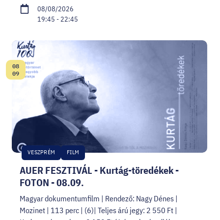
08/08/2026
19:45 - 22:45
08
Date:
09
VESZPRÉM
FILM
AUER FESZTIVÁL - Kurtág-töredékek -
FOTON - 08.09.
Magyar dokumentumfilm | Rendező: Nagy Dénes |
Mozinet | 113 perc | (6)| Teljes árú jegy: 2 550 Ft |