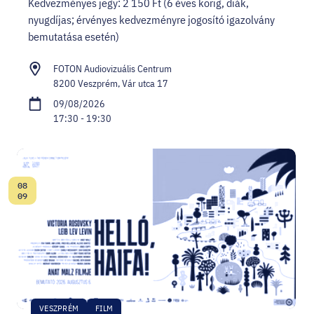
Kedvezményes jegy: 2 150 Ft (6 éves korig, diák,
nyugdíjas; érvényes kedvezményre jogosító igazolvány
bemutatása esetén)
FOTON Audiovizuális Centrum
8200 Veszprém, Vár utca 17
09/08/2026
17:30 - 19:30
08
Date:
09
VESZPRÉM
FILM