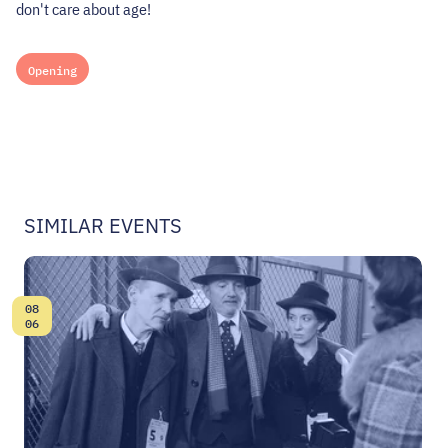
don't care about age!
Opening
SIMILAR EVENTS
08
Date:
06