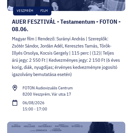
VESZPRÉM
FILM
AUER FESZTIVÁL - Testamentum - FOTON -
08.06.
Magyar film | Rendező: Surányi András | Szereplők:
Zsótér Sándor, Jordán Adél, Keresztes Tamás, Török-
Illyés Orsolya, Kocsis Gergely | 115 perc | (12)| Teljes
árú jegy: 2 550 Ft | Kedvezményes jegy: 2 150 Ft (6 éves
korig, diák, nyugdíjas; érvényes kedvezményre jogosító
igazolvány bemutatása esetén)
FOTON Audiovizuális Centrum
8200 Veszprém, Vár utca 17
06/08/2026
15:00 - 17:00