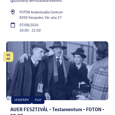
igazolvány bemutatása esetén)
FOTON Audiovizuális Centrum
8200 Veszprém, Vár utca 17
07/08/2026
20:00 - 21:50
08
Date:
08
VESZPRÉM
FILM
AUER FESZTIVÁL - Testamentum - FOTON -